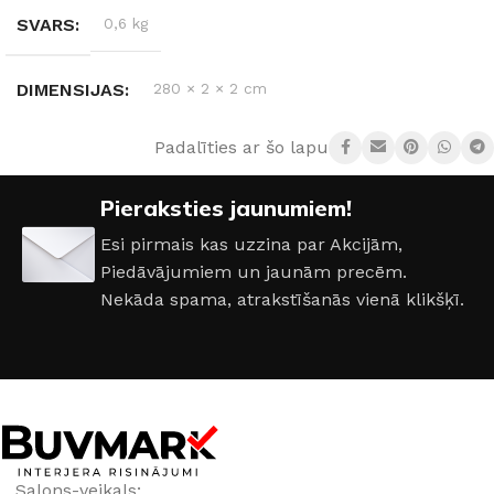
SVARS
0,6 kg
DIMENSIJAS
280 × 2 × 2 cm
Padalīties ar šo lapu:
KRĀSA
Sudrabs
,
Melns
,
Balta
Pieraksties jaunumiem!
Esi pirmais kas uzzina par Akcijām,
Piedāvājumiem un jaunām precēm.
Nekāda spama, atrakstīšanās vienā klikšķī.
Salons-veikals: