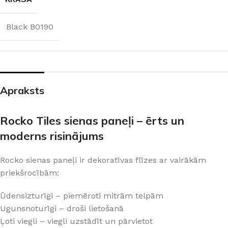
Black B0190
Apraksts
Rocko Tiles sienas paneļi – ērts un
moderns risinājums
Rocko sienas paneļi ir dekoratīvas flīzes ar vairākām
priekšrocībām:
Ūdensizturīgi – piemēroti mitrām telpām
Ugunsnoturīgi – droši lietošanā
Ļoti viegli – viegli uzstādīt un pārvietot