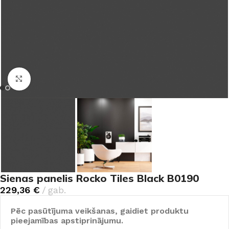
Noklikšķiniet, lai palielinātu
Sienas panelis Rocko Tiles Black B0190
229,36
€
gab.
Pēc pasūtījuma veikšanas, gaidiet produktu
pieejamības apstiprinājumu.