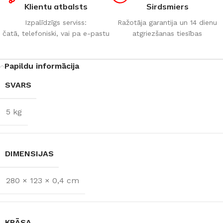
Klientu atbalsts
Sirdsmiers
Izpalīdzīgs serviss:
Ražotāja garantija un 14 dienu
čatā, telefoniski, vai pa e-pastu
atgriezšanas tiesības
Papildu informācija
SVARS
5 kg
DIMENSIJAS
280 × 123 × 0,4 cm
KRĀSA