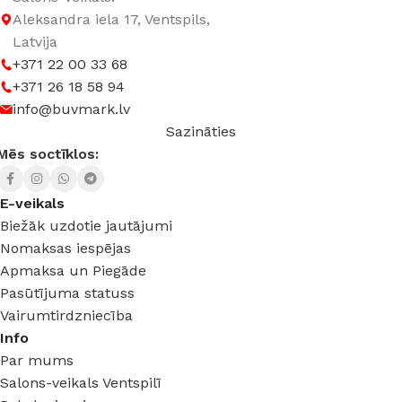
Aleksandra iela 17, Ventspils,
Latvija
+371 22 00 33 68
+371 26 18 58 94
info@buvmark.lv
Sazināties
Mēs soctīklos:
E-veikals
Biežāk uzdotie jautājumi
Nomaksas iespējas
Apmaksa un Piegāde
Pasūtījuma statuss
Vairumtirdzniecība
Info
Par mums
Salons-veikals Ventspilī