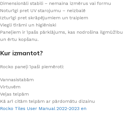
Dimensionāli stabili – nemaina izmērus vai formu
Noturīgi pret UV starojumu – neizbalē
Izturīgi pret skrāpējumiem un traipiem
Viegli tīrāmi un higiēniski
Paneļiem ir īpašs pārklājums, kas nodrošina ilgmūžību
un ērtu kopšanu.
Kur izmantot?
Rocko paneļi īpaši piemēroti:
Vannasistabām
Virtuvēm
Veļas telpām
Kā arī citām telpām ar pārdomātu dizainu
Rocko Tiles User Manual 2022-2023 en