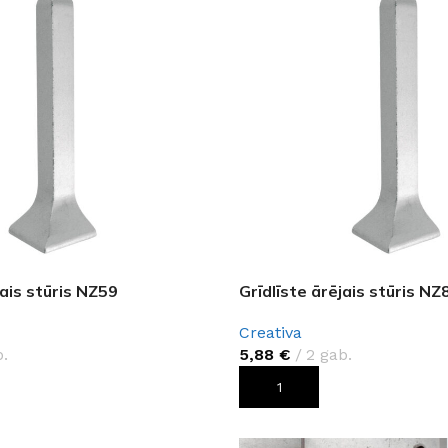
jais stūris NZ59
Grīdlīste ārējais stūris NZ
Creativa
.
5,88
€
2 gab.
ROZAM
PIEVIENOT GROZAM