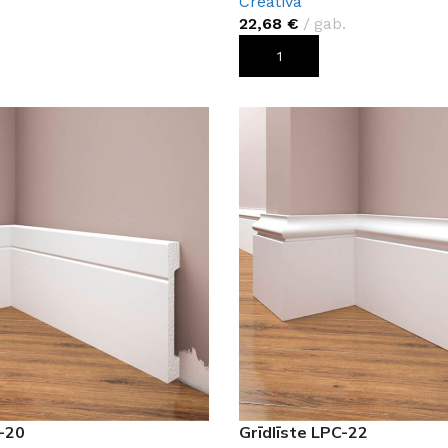
Creativa
22,68
€
gab.
ROZAM
PIEVIENOT GROZAM
C-20
Grīdlīste LPC-22