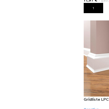
17,97
€
gab.
PIEVIENOT G
Grīdlīste LP