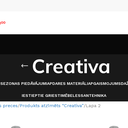
8
00
Creativa
I
SEZONAS PIEDĀVĀJUMI
APDARES MATERIĀLI
APGAISMOJUMS
DAŽ
IESTIEPTIE GRIESTI
MĒBELES
SANTEHNIKA
s preces
Produkts atzīmēts “Creativa”
Lapa 2