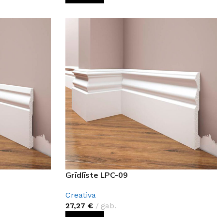
Grīdlīste LPC-09
Creativa
27,27
€
gab.