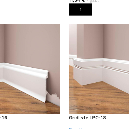
11,54
€
gab.
ROZAM
PIEVIENOT GROZAM
C-16
Grīdlīste LPC-18