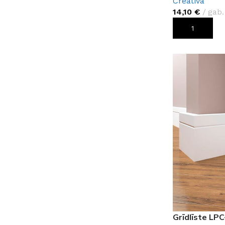
Creativa
14,10
€
gab.
PIEVIENOT G
Grīdlīste LP