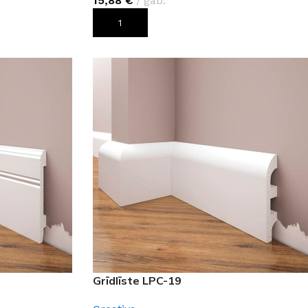
15,88
€
gab.
PIEVIENOT GROZAM
Grīdlīste LPC-19