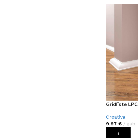
PALĪGINSTRUMENTI
Gumijas krāsa
Sīkāk
Sīkāk
Lāpstiņas
Mikrocements
J
Otas
SPC Sienas pane
Rullīši
Grīdlīste LP
Creativa
9,97
€
gab.
PIEVIENOT G