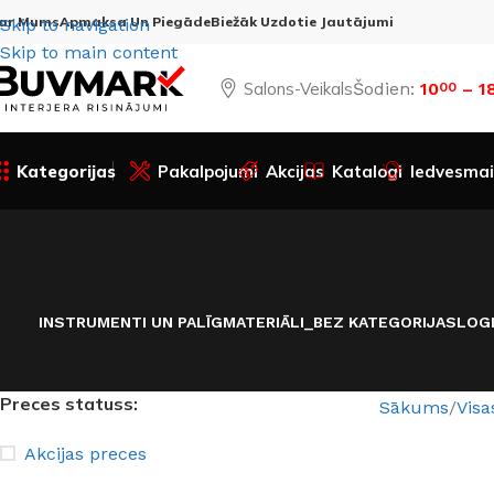
ar Mums
Apmaksa Un Piegāde
Biežāk Uzdotie Jautājumi
Skip to navigation
Skip to main content
Salons-Veikals
Šodien:
10
– 1
00
Kategorijas
Pakalpojumi
Akcijas
Katalogi
Iedvesmai
INSTRUMENTI UN PALĪGMATERIĀLI
_BEZ KATEGORIJAS
LOG
Preces statuss:
Sākums
Visa
Akcijas preces