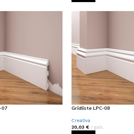
C-07
Grīdlīste LPC-08
Creativa
20,03
€
gab.