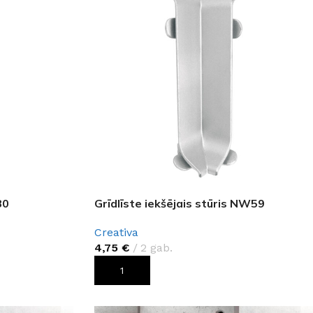
80
Grīdlīste iekšējais stūris NW59
Creativa
4,75
€
2 gab.
PIEVIENOT GROZAM