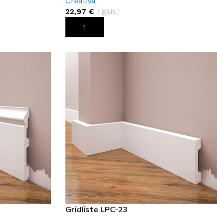
Creativa
22,97
€
gab.
PIEVIENOT GROZAM
Grīdlīste LPC-23