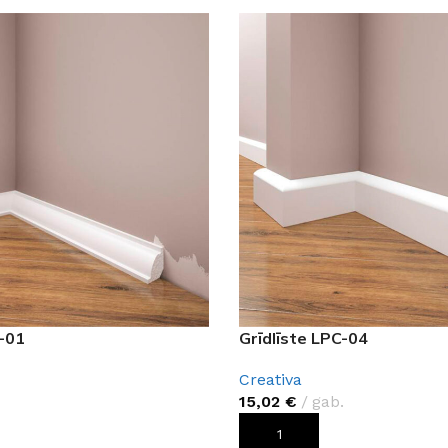
Klinkera
Mozaīkas
AUNUMS!
IESKATIES!
ļi
FLĪŽU KOLEKCIJAS
Aplūkojiet ražotāja kolekcijas, kuras 
profesionāli interjera dizaineri
C-01
Grīdlīste LPC-04
Creativa
15,02
€
gab.
ROZAM
PIEVIENOT GROZAM