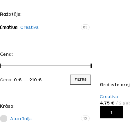
Ražotājs:
Creativa
83
Cena:
Cena:
0 €
—
210 €
FILTRS
Grīdlīste ārē
Creativa
4,75
€
2 gab
Krāsa:
PIEVIENOT G
Alumīnija
10