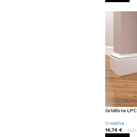
Grīdlīste LP
Creativa
16,76
€
gab.