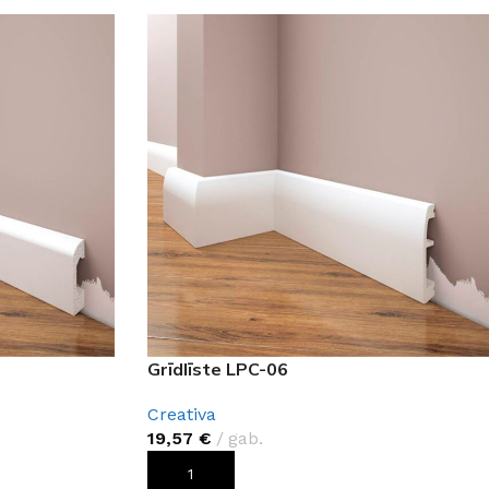
GRĪDĀM
Apakšklāji
Grīdlīstes un aksesuāri
sastādījuši
Grīdlīste LPC-06
Creativa
19,57
€
gab.
PIEVIENOT GROZAM