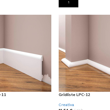
ROZAM
PIEVIENOT GROZAM
C-11
Grīdlīste LPC-12
Creativa