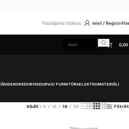
Pasūtījuma Statuss
Ieiet / Reģistrēti
0,00
ĀDI
DEKORS
DURVIS
DURVJU FURNITŪRA
ELEKTROMATERIĀLI
Filtrēt
Rādīt
9
12
18
24