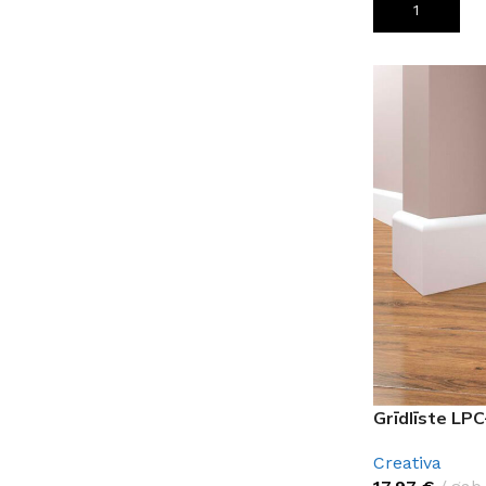
PIEVIENOT G
Grīdlīste LP
Creativa