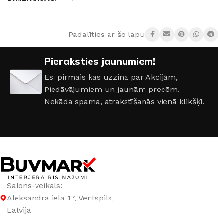
RAŽOTĀJS
Arbiton
Padalīties ar šo lapu:
MATERIĀLS
PVC
Pieraksties jaunumiem!
Esi pirmais kas uzzina par Akcijām,
Piedāvājumiem un jaunām precēm.
Nekāda spama, atrakstīšanās vienā klikšķī.
Salons-veikals:
Aleksandra iela 17, Ventspils,
Latvija