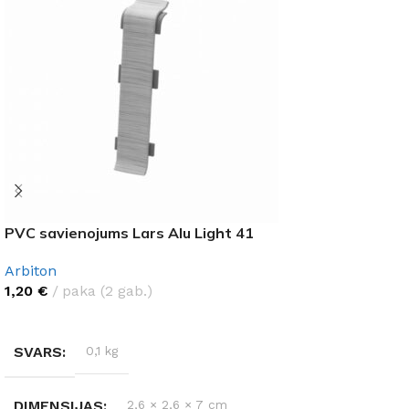
PVC savienojums Lars Alu Light 41
Arbiton
1,20
€
paka (2 gab.)
LASĪT VAIRĀK
SVARS
0,1 kg
DIMENSIJAS
2,6 × 2,6 × 7 cm