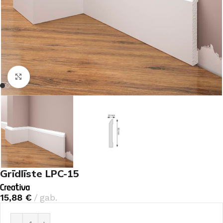
Noklikšķiniet, lai palielinātu
Grīdlīste LPC-15
15,88
€
gab.