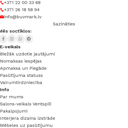
+371 22 00 33 68
+371 26 18 58 94
info@buvmark.lv
Sazināties
Mēs soctīklos:
E-veikals
Biežāk uzdotie jautājumi
Nomaksas iespējas
Apmaksa un Piegāde
Pasūtījuma statuss
Vairumtirdzniecība
Info
Par mums
Salons-veikals Ventspilī
Pakalpojumi
Interjera dizaina izstrāde
Mēbeles uz pasūtījumu