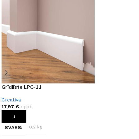
Grīdlīste LPC-11
Creativa
17,97
€
gab.
PIEVIENOT GROZAM
SVARS
0,2 kg