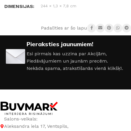
DIMENSIJAS
244 × 1,3 × 7,8 cm
MATERIĀLS
Polistirols
Padalīties ar šo lapu:
RAŽOTĀJS
Creativa
Pieraksties jaunumiem!
Esi pirmais kas uzzina par Akcijām,
Piedāvājumiem un jaunām precēm.
Nekāda spama, atrakstīšanās vienā klikšķī.
Salons-veikals:
Aleksandra iela 17, Ventspils,