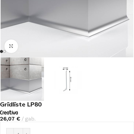
Noklikšķiniet, lai palielinātu
Grīdlīste LP80
26,07
€
gab.