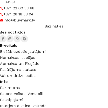
Latvija
+371 22 00 33 68
+371 26 18 58 94
info@buvmark.lv
Sazināties
Mēs soctīklos:
E-veikals
Biežāk uzdotie jautājumi
Nomaksas iespējas
Apmaksa un Piegāde
Pasūtījuma statuss
Vairumtirdzniecība
Info
Par mums
Salons-veikals Ventspilī
Pakalpojumi
Interjera dizaina izstrāde