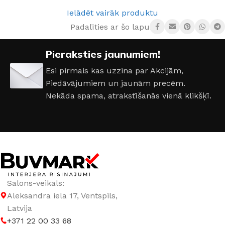
Ielādēt vairāk produktu
Padalīties ar šo lapu:
Pieraksties jaunumiem!
Esi pirmais kas uzzina par Akcijām,
Piedāvājumiem un jaunām precēm.
Nekāda spama, atrakstīšanās vienā klikšķī.
Salons-veikals:
Aleksandra iela 17, Ventspils,
Latvija
+371 22 00 33 68