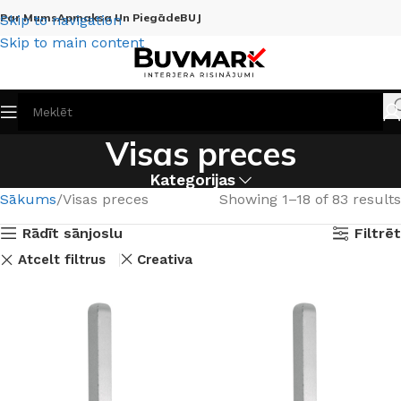
Par Mums
Apmaksa Un Piegāde
BUJ
Skip to navigation
Skip to main content
Visas preces
Kategorijas
Sākums
Visas preces
Showing 1–18 of 83 results
Rādīt sānjoslu
Filtrēt
Atcelt filtrus
Creativa