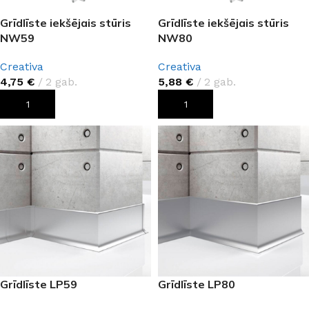
Grīdlīste iekšējais stūris
Grīdlīste iekšējais stūris
NW59
NW80
Creativa
Creativa
4,75
€
2 gab.
5,88
€
2 gab.
PIEVIENOT GROZAM
PIEVIENOT GROZAM
Grīdlīste LP59
Grīdlīste LP80