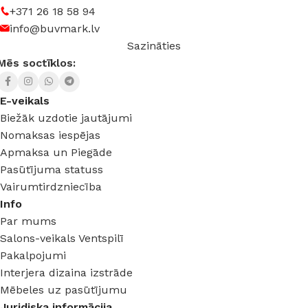
+371 26 18 58 94
info@buvmark.lv
Sazināties
Mēs soctīklos:
E-veikals
Biežāk uzdotie jautājumi
Nomaksas iespējas
Apmaksa un Piegāde
Pasūtījuma statuss
Vairumtirdzniecība
Info
Par mums
Salons-veikals Ventspilī
Pakalpojumi
Interjera dizaina izstrāde
Mēbeles uz pasūtījumu
Juridiska informācija