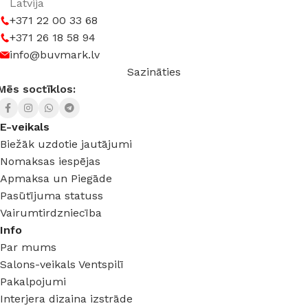
GAISMAS TEMPERATŪRA
Latvija
+371 22 00 33 68
+371 26 18 58 94
3000 K (silti balta) – 6500 K (auksti balta)
info@buvmark.lv
Sazināties
Mēs soctīklos:
E-veikals
Biežāk uzdotie jautājumi
Nomaksas iespējas
Apmaksa un Piegāde
Pasūtījuma statuss
Vairumtirdzniecība
Info
Par mums
Salons-veikals Ventspilī
Pakalpojumi
Interjera dizaina izstrāde