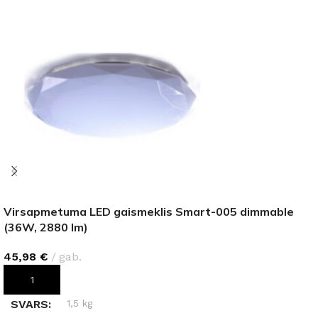
Virsapmetuma LED gaismeklis Smart-005 dimmable
(36W, 2880 lm)
45,98
€
gab.
PIEVIENOT GROZAM
SVARS
1,5 kg