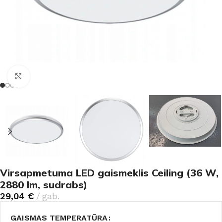
Noklikšķiniet, lai palielinātu
Virsapmetuma LED gaismeklis Ceiling (36 W,
2880 lm, sudrabs)
29,04
€
gab.
GAISMAS TEMPERATŪRA