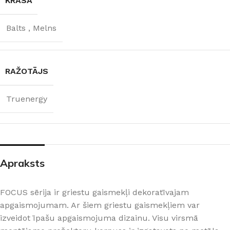
KRĀSA
Balts
,
Melns
RAŽOTĀJS
Truenergy
Apraksts
FOCUS sērija ir griestu gaismekļi dekoratīvajam
apgaismojumam. Ar šiem griestu gaismekļiem var
izveidot īpašu apgaismojuma dizainu. Visu virsmā