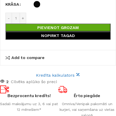
KRĀSA
PIEVIENOT GROZAM
NOPIRKT TAGAD
Add to compare
Kredīta kalkulators
2
Cilvēks aplūko šo preci
Bezprocentu kredīts!
Ērta piegāde
Sadali maksājumu uz 3, 6 vai pat
Omniva/Venipak pakomāti un
12 mēnešiem*
kurjeri, vai saņemšana uz vietas
salonā