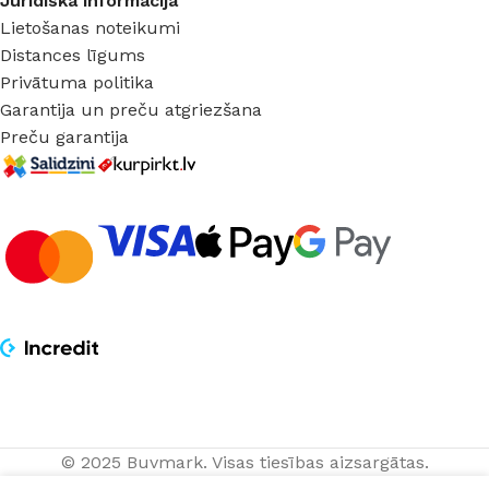
Juridiska informācija
Lietošanas noteikumi
Distances līgums
Privātuma politika
Garantija un preču atgriezšana
Preču garantija
© 2025 Buvmark.
Visas tiesības aizsargātas.
Gaismeklis
20,20
€
IZVĒLĒTIES
NOPIRKT
virsapmetuma