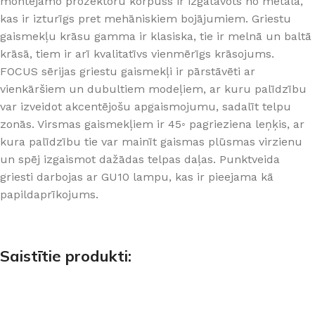
montējamo prožektoru korpuss ir izgatavots no metāla,
kas ir izturīgs pret mehāniskiem bojājumiem. Griestu
gaismekļu krāsu gamma ir klasiska, tie ir melnā un baltā
krāsā, tiem ir arī kvalitatīvs vienmērīgs krāsojums.
FOCUS sērijas griestu gaismekļi ir pārstāvēti ar
vienkāršiem un dubultiem modeļiem, ar kuru palīdzību
var izveidot akcentējošu apgaismojumu, sadalīt telpu
zonās. Virsmas gaismekļiem ir 45◦ pagrieziena leņķis, ar
kura palīdzību tie var mainīt gaismas plūsmas virzienu
un spēj izgaismot dažādas telpas daļas. Punktveida
griesti darbojas ar GU10 lampu, kas ir pieejama kā
papildaprīkojums.
Saistītie produkti: