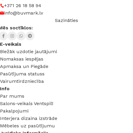
+371 26 18 58 94
3000 K (silti balta) – 6500 K (auksti balta)
info@buvmark.lv
Sazināties
Mēs soctīklos:
E-veikals
Biežāk uzdotie jautājumi
Nomaksas iespējas
Apmaksa un Piegāde
Pasūtījuma statuss
Vairumtirdzniecība
Info
Par mums
Salons-veikals Ventspilī
Pakalpojumi
Interjera dizaina izstrāde
Mēbeles uz pasūtījumu