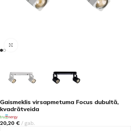
Noklikšķiniet, lai palielinātu
Gaismeklis virsapmetuma Focus dubultā,
kvadrātveida
20,20
€
gab.