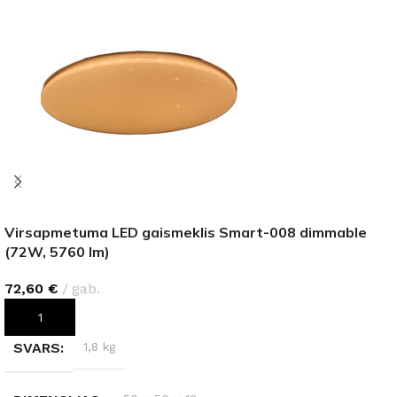
Virsapmetuma LED gaismeklis Smart-008 dimmable
(72W, 5760 lm)
72,60
€
gab.
PIEVIENOT GROZAM
SVARS
1,8 kg