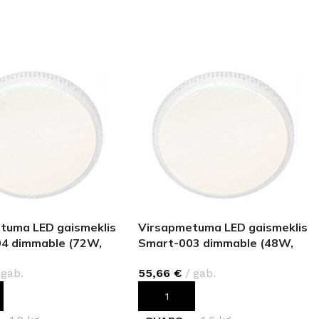
tuma LED gaismeklis
Virsapmetuma LED gaismeklis
4 dimmable (72W,
Smart-003 dimmable (48W,
3840 lm)
gab.
55,66
€
gab.
OT GROZAM
PIEVIENOT GROZAM