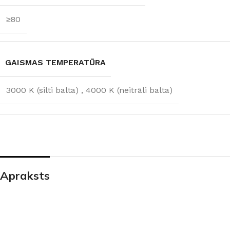
PALĪGINSTRUMENTI
Gumijas krāsa
Sīkāk
Sīkāk
≥80
Lāpstiņas
Mikrocements
J
Otas
SPC Sienas pane
Rullīši
GAISMAS TEMPERATŪRA
3000 K (silti balta)
,
4000 K (neitrāli balta)
Apraksts