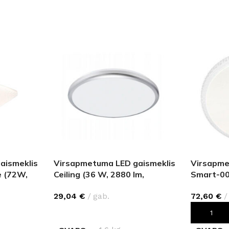
aismeklis
Virsapmetuma LED gaismeklis
Virsapme
 (72W,
Ceiling (36 W, 2880 lm,
Smart-00
sudrabs)
5760 lm)
29,04
€
gab.
72,60
€
IZVĒLIETIES
PIEVIEN