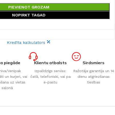
PIEVIENOT GROZAM
NOPIRKT TAGAD
Kredīta kalkulators
ta piegāde
Klientu atbalsts
Sirdsmiers
iva/Venipak
Izpalīdzīgs serviss:
Ražotāja garantija un 14
i un kurjeri, vai
čatā, telefoniski, vai pa
dienu atgriezšanas
šana uz vietas
e-pastu
tiesības
salonā