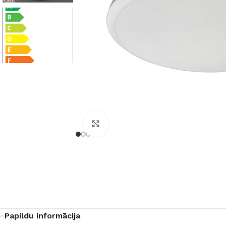
Noklikšķiniet, lai palielinātu
Papildu informācija