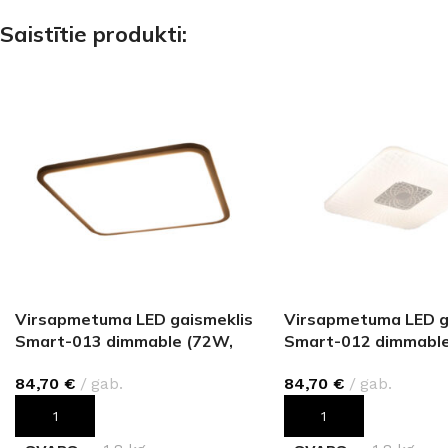
Saistītie produkti:
Virsapmetuma LED gaismeklis
Virsapmetuma LED g
Smart-013 dimmable (72W,
Smart-012 dimmable
5760 lm)
5760 lm)
84,70
€
gab.
84,70
€
gab.
PIEVIENOT GROZAM
PIEVIENOT GROZAM