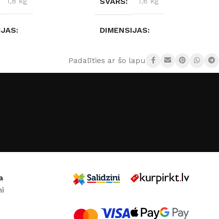
1,8 kg
SVARS
1,6 kg
IJAS
DIMENSIJAS
× 12 cm
38 × 38 × 10 cm
Padalīties ar šo lapu:
DZĪBAS KLASE
AIZSARDZĪBAS KLASE
IP20
EFEKTIVITĀTES
ENERGOEFEKTIVITĀTES
KLASE
G
a
i
72 W
JAUDA
48 W