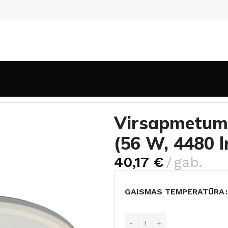
tuma gaismekļi (griestu)
Virsapmetuma LED gaismeklis Cei
Virsapmetuma
(56 W, 4480 l
40,17
€
gab.
GAISMAS TEMPERATŪRA