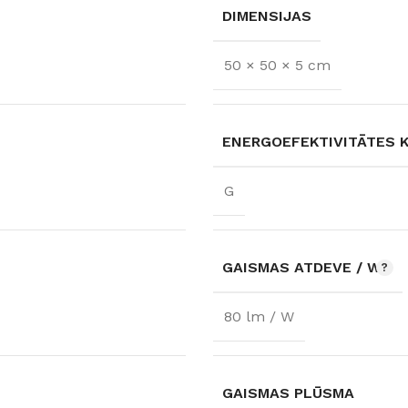
DIMENSIJAS
50 × 50 × 5 cm
ENERGOEFEKTIVITĀTES 
G
GAISMAS ATDEVE / W
FLĪZES
80 lm / W
t
Flīzes
etumi
Dekoratīvās
 fasādem un mitrām
Fasādei
Skatīt
Grīdām un sienām
GAISMAS PLŪSMA