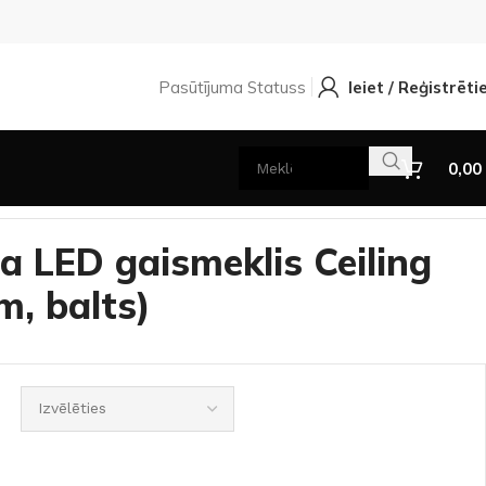
Pasūtījuma Statuss
Ieiet / Reģistrēti
0,00
ling (56 W, 4480 lm, balts)
 LED gaismeklis Ceiling
m, balts)