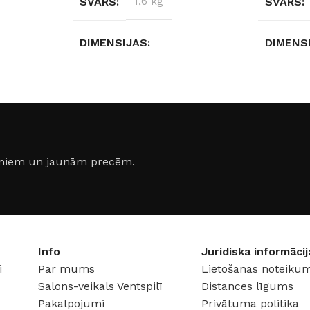
SVARS
1,6 kg
SVARS
DIMENSIJAS
DIMENS
40 × 40 × 5 cm
50 × 50 
ASE
AIZSARDZĪBAS KLASE
AIZSAR
IP44
IP20
jumiem un jaunām precēm.
ĀTES
ENERGOEFEKTIVITĀTES
ENERGO
KLASE
KLASE
G
G
Info
Juridiska informācij
i
Par mums
Lietošanas noteikum
Salons-veikals Ventspilī
Distances līgums
JAUDA
36 W
JAUDA
Pakalpojumi
Privātuma politika