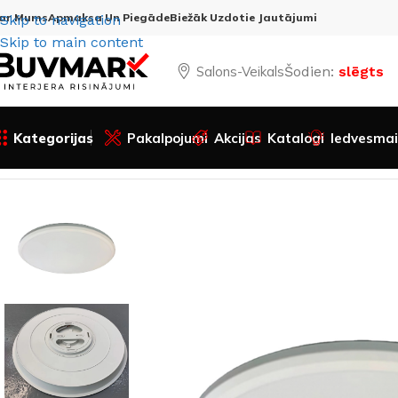
ar Mums
Apmaksa Un Piegāde
Biežāk Uzdotie Jautājumi
Skip to navigation
Skip to main content
Salons-Veikals
Šodien:
slēgts
Kategorijas
Pakalpojumi
Akcijas
Katalogi
Iedvesmai
Sākums
Visas preces
Apgaismojums
Gaismekļi
Virsapme