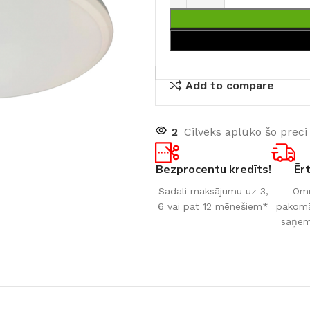
Add to compare
2
Cilvēks aplūko šo preci
Bezprocentu kredīts!
Ēr
Sadali maksājumu uz 3,
Omn
6 vai pat 12 mēnešiem*
pakomāt
saņem