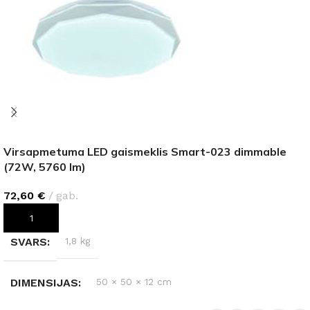
Virsapmetuma LED gaismeklis Smart-023 dimmable
(72W, 5760 lm)
72,60
€
gab.
PIEVIENOT GROZAM
SVARS
1,8 kg
DIMENSIJAS
50 × 50 × 12 cm