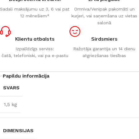
Sadali maksājumu uz 3, 6 vai pat
Omniva/Venipak pakomāti un
12 mēnešiem*
kurjeri, vai saņemšana uz vietas
salonā
Klientu atbalsts
Sirdsmiers
Izpalīdzīgs serviss:
Ražotāja garantija un 14 dienu
čatā, telefoniski, vai pa e-pastu
atgriezšanas tiesības
Papildu informācija
SVARS
1,5 kg
DIMENSIJAS