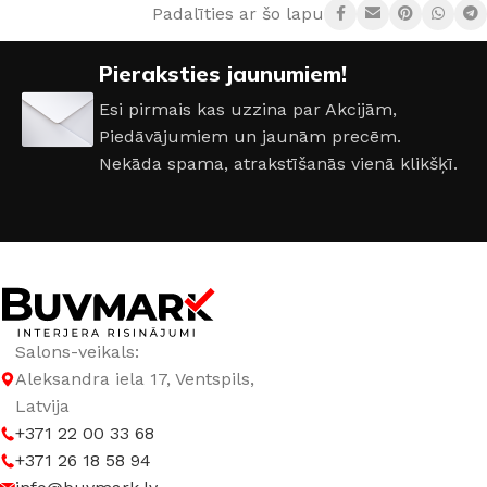
Padalīties ar šo lapu:
AIZSARDZĪBAS KLASE
IP20
Pieraksties jaunumiem!
ENERGOEFEKTIVITĀTES KLASE
G
Esi pirmais kas uzzina par Akcijām,
Piedāvājumiem un jaunām precēm.
JAUDA
72 W
Nekāda spama, atrakstīšanās vienā klikšķī.
GAISMAS ATDEVE / W
80 lm / W
GAISMAS KRĀSU INDEKSS (CRI)
≥80
GAISMAS PLŪSMA
5760 lm
Salons-veikals:
Aleksandra iela 17, Ventspils,
GAISMAS TEMPERATŪRA
Latvija
+371 22 00 33 68
+371 26 18 58 94
3000 K (silti balta) – 6500 K (auksti balta)