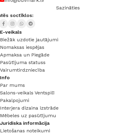
info@buvmark.lv
Sazināties
Mēs soctīklos:
E-veikals
Biežāk uzdotie jautājumi
Nomaksas iespējas
Apmaksa un Piegāde
Pasūtījuma statuss
Vairumtirdzniecība
Info
Par mums
Salons-veikals Ventspilī
Pakalpojumi
Interjera dizaina izstrāde
Mēbeles uz pasūtījumu
Juridiska informācija
Lietošanas noteikumi