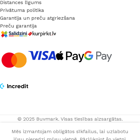
Distances līgums
Privātuma politika
Garantija un preču atgriezšana
Preču garantija
Virsapmetuma
© 2025 Buvmark.
Visas tiesības aizsargātas.
LED gaismeklis
PIEVIENOT
24,20
€
Kyrk sensor
Mēs izmantojam obligātos sīkfailus, lai uzlabotu
gab.
NOPIRKT TAGA
ceiling light
jūsu pieredzi mūsu vietnē. Pārlūkojot šo vietni,