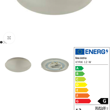
Noklikšķiniet, lai palielinātu