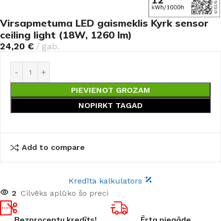
Virsapmetuma LED gaismeklis Kyrk sensor
ceiling light (18W, 1260 lm)
24,20
€
gab.
PIEVIENOT GROZAM
NOPIRKT TAGAD
Add to compare
Kredīta kalkulators
2
Cilvēks aplūko šo preci
Bezprocentu kredīts!
Ērta piegāde