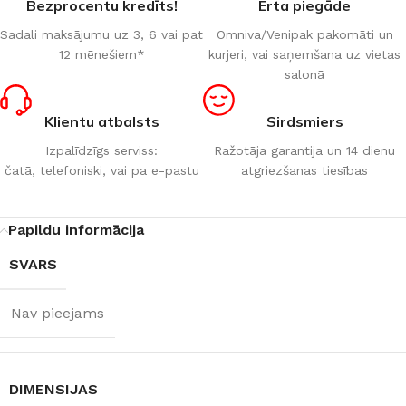
Bezprocentu kredīts!
Ērta piegāde
Sadali maksājumu uz 3, 6 vai pat
Omniva/Venipak pakomāti un
12 mēnešiem*
kurjeri, vai saņemšana uz vietas
salonā
Klientu atbalsts
Sirdsmiers
Izpalīdzīgs serviss:
Ražotāja garantija un 14 dienu
čatā, telefoniski, vai pa e-pastu
atgriezšanas tiesības
Papildu informācija
SVARS
Nav pieejams
DIMENSIJAS