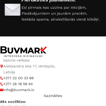
DURVJU VĒRTNES IZMĒRI
Esi pirmais kas uzzina par Akcijām,
Piedāvājumiem un jaunām precēm.
600 × 2000 mm
,
700 × 2000 mm
,
800 × 2000 mm
,
900 ×
Nekāda spama, atrakstīšanās vienā klikšķī.
2000 mm
DURVJU MATERIĀLS
Finieris
Salons-veikals:
Aleksandra iela 17, Ventspils,
Latvija
+371 22 00 33 68
+371 26 18 58 94
info@buvmark.lv
Sazināties
Mēs soctīklos: