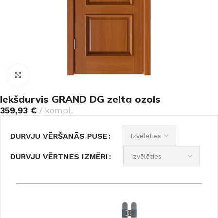
Noklikšķiniet, lai palielinātu
Iekšdurvis GRAND DG zelta ozols
359,93
€
kompl.
DURVJU VĒRŠANĀS PUSE
DURVJU VĒRTNES IZMĒRI