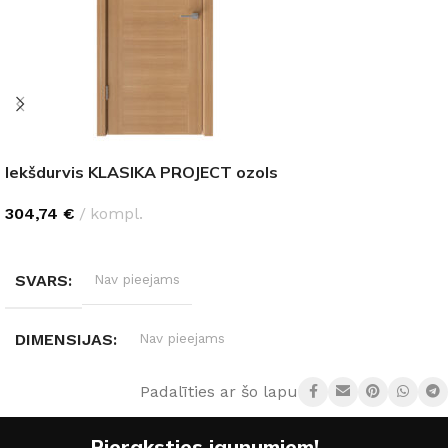
Iekšdurvis KLASIKA PROJECT ozols
304,74
€
kompl.
IZVĒLĒTIES OPCIJAS
SVARS
Nav pieejams
DIMENSIJAS
Nav pieejams
Padalīties ar šo lapu:
DURVJU VĒRŠANĀS PUSE
Kreisā
,
Labā
Pieraksties jaunumiem!