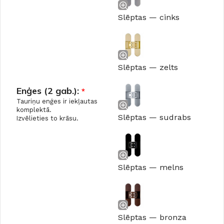
Slēptas — cinks
Slēptas — zelts
Enģes (2 gab.):
*
Tauriņu enģes ir iekļautas
komplektā.
Slēptas — sudrabs
Izvēlieties to krāsu.
Slēptas — melns
Slēptas — bronza