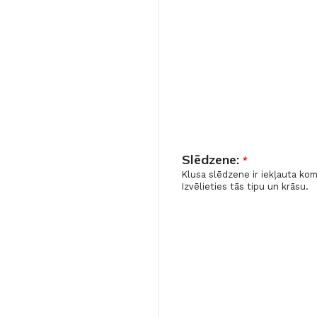
Slēdzene:
*
Klusa slēdzene ir iekļauta ko
Izvēlieties tās tipu un krāsu.