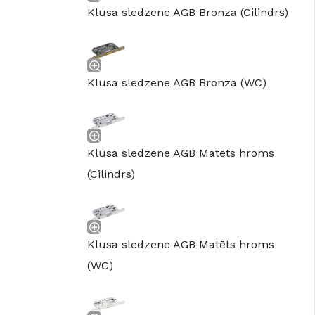
GRĪDĀM
Klusa sledzene AGB Bronza (Cilindrs)
Apakšklāji
Grīdlīstes un aksesuāri
Klusa sledzene AGB Bronza (WC)
sastādījuši
Klusa sledzene AGB Matēts hroms
(Cilindrs)
Klusa sledzene AGB Matēts hroms
(WC)