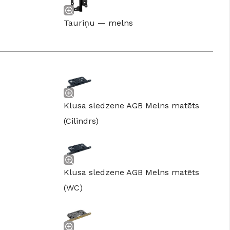
Tauriņu — melns
Klusa sledzene AGB Melns matēts
(Cilindrs)
GRĪDAS SEGUMI
Klusa sledzene AGB Melns matēts
JAUNUMS!
Grīdas segumi
Naturālas grīdas no masīvkoka
(WC)
Parketa grīdas
Skatīt
Vinila grīdas