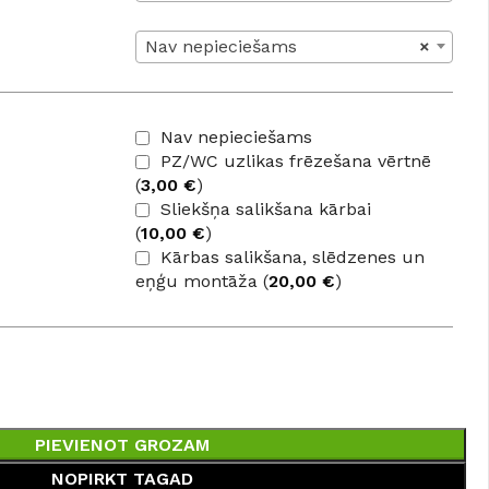
Nav nepieciešams
×
Nav nepieciešams
PZ/WC uzlikas frēzešana vērtnē
(
3,00
€
)
Sliekšņa salikšana kārbai
(
10,00
€
)
Kārbas salikšana, slēdzenes un
eņģu montāža (
20,00
€
)
PIEVIENOT GROZAM
NOPIRKT TAGAD