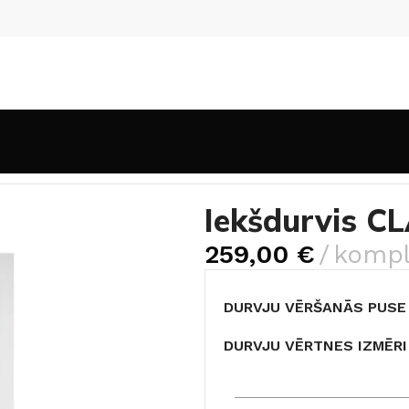
Krāsotas durvis
Iekšdurvis CLASSIK 2 balta RAL 9016
Iekšdurvis C
259,00
€
kompl
DURVJU VĒRŠANĀS PUSE
DURVJU VĒRTNES IZMĒRI