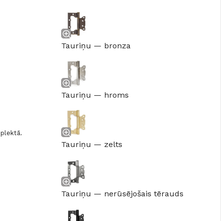
Tauriņu — bronza
Tauriņu — hroms
mplektā.
Tauriņu — zelts
Tauriņu — nerūsējošais tērauds