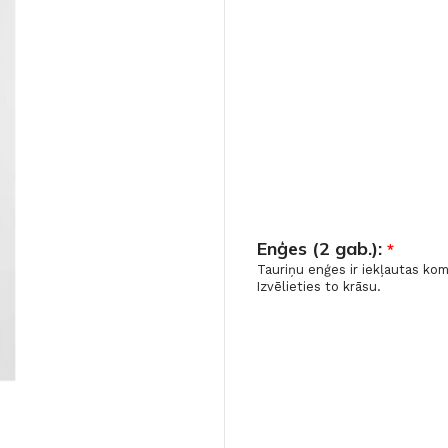
Enģes (2 gab.):
*
Tauriņu enģes ir iekļautas ko
Izvēlieties to krāsu.