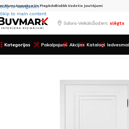
ar Mums
Apmaksa Un Piegāde
Biežāk Uzdotie Jautājumi
Skip to navigation
Skip to main content
Salons-Veikals
Šodien:
slēgts
Kategorijas
Pakalpojumi
Akcijas
Katalogi
Iedvesmai
Sākums
Visas preces
Durvis
Iekšdurvis
Veramās durvis