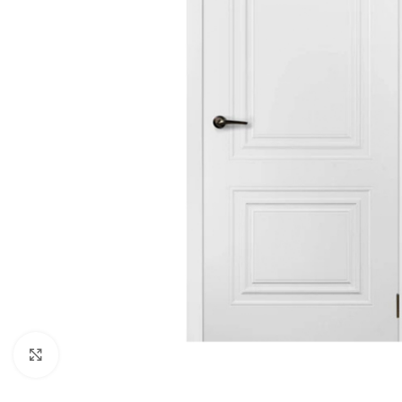
Noklikšķiniet, lai palielinātu