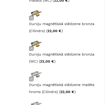
matēts (WC) (
22,00
€
)
Durvju magnētiskā slēdzene bronza
(Cilindrs) (
22,00
€
)
Durvju magnētiskā slēdzene bronza
(WC) (
22,00
€
)
Durvju magnētiskā slēdzene matēts
hroms (Cilindrs) (
22,00
€
)