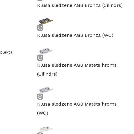
GRĪDĀM
Klusa sledzene AGB Bronza (Cilindrs)
Apakšklāji
Grīdlīstes un aksesuāri
Klusa sledzene AGB Bronza (WC)
sastādījuši
mplektā.
Klusa sledzene AGB Matēts hroms
(Cilindrs)
Klusa sledzene AGB Matēts hroms
(WC)