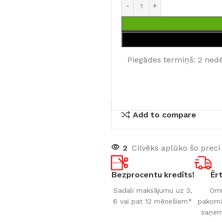
Piegādes termiņš: 2 ned
Add to compare
2
Cilvēks aplūko šo preci
Bezprocentu kredīts!
Ēr
Sadali maksājumu uz 3,
Omn
6 vai pat 12 mēnešiem*
pakomāt
saņem