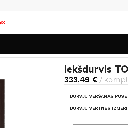
8
00
Finierētas durvis
Iekšdurvis TOKIO-5 venge
Iekšdurvis T
333,49
€
kompl
DURVJU VĒRŠANĀS PUSE
DURVJU VĒRTNES IZMĒRI