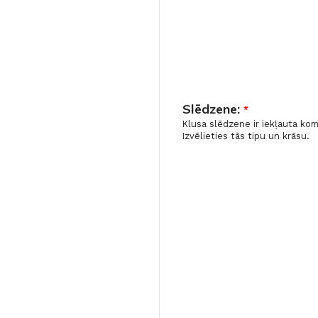
Klinkera
Mozaīkas
AUNUMS!
IESKATIES!
ļi
FLĪŽU KOLEKCIJAS
Aplūkojiet ražotāja kolekcijas, kuras 
profesionāli interjera dizaineri
Slēdzene:
*
Klusa slēdzene ir iekļauta ko
Izvēlieties tās tipu un krāsu.