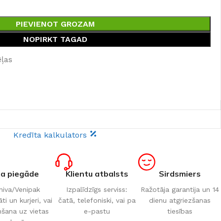
PIEVIENOT GROZAM
NOPIRKT TAGAD
ēļas
Kredīta kalkulators
ta piegāde
Klientu atbalsts
Sirdsmiers
iva/Venipak
Izpalīdzīgs serviss:
Ražotāja garantija un 14
i un kurjeri, vai
čatā, telefoniski, vai pa
dienu atgriezšanas
šana uz vietas
e-pastu
tiesības