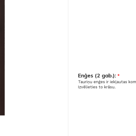
Enģes (2 gab.):
*
Tauriņu enģes ir iekļautas ko
Izvēlieties to krāsu.