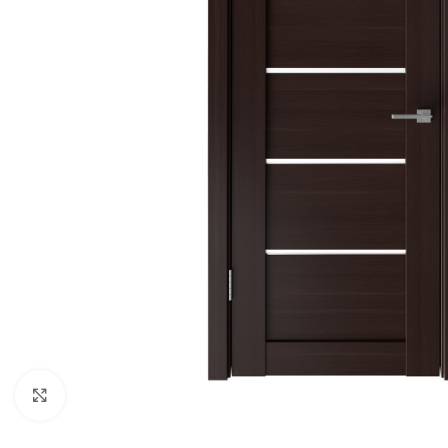
Noklikšķiniet, lai palielinātu