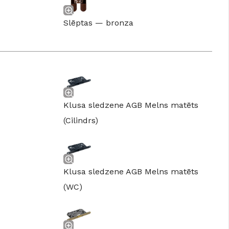
Slēptas — bronza
Klusa sledzene AGB Melns matēts
(Cilindrs)
GRĪDAS SEGUMI
Klusa sledzene AGB Melns matēts
JAUNUMS!
Grīdas segumi
Naturālas grīdas no masīvkoka
(WC)
Parketa grīdas
Skatīt
Vinila grīdas