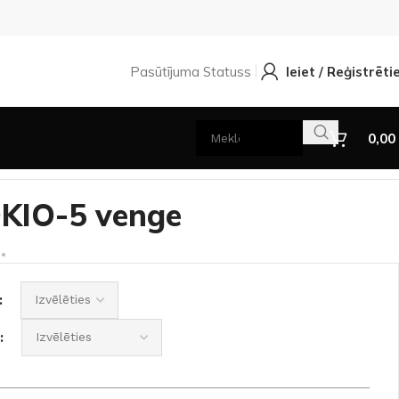
Pasūtījuma Statuss
Ieiet / Reģistrēti
0,00
OKIO-5 venge
.