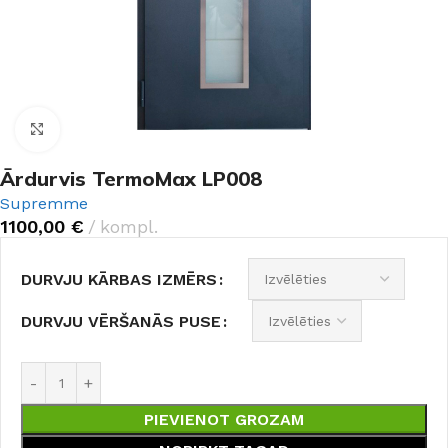
Noklikšķiniet, lai palielinātu
Ārdurvis TermoMax LP008
Supremme
1100,00
€
kompl.
DURVJU KĀRBAS IZMĒRS
DURVJU VĒRŠANĀS PUSE
PIEVIENOT GROZAM