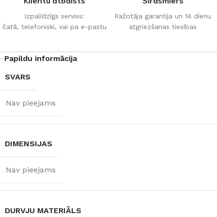
Klientu atbalsts
Sirdsmiers
Izpalīdzīgs serviss:
Ražotāja garantija un 14 dienu
čatā, telefoniski, vai pa e-pastu
atgriezšanas tiesības
Papildu informācija
SVARS
Nav pieejams
DIMENSIJAS
Nav pieejams
DURVJU MATERIĀLS