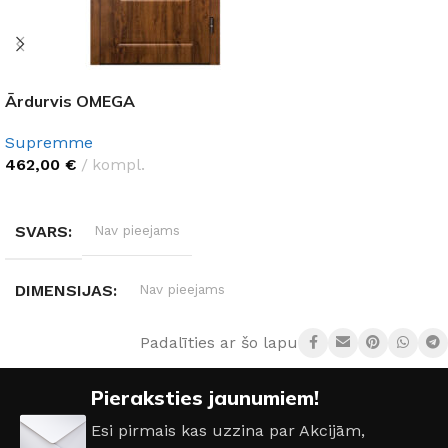
Ārdurvis OMEGA
Supremme
462,00
€
kompl.
IZVĒLĒTIES OPCIJAS
SVARS
Nav pieejams
DIMENSIJAS
Nav pieejams
Padalīties ar šo lapu:
DURVJU MATERIĀLS
Metāls
Pieraksties jaunumiem!
DURVJU KĀRBAS IZMĒRS
Esi pirmais kas uzzina par Akcijām,