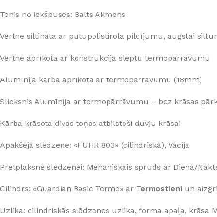
Tonis no iekšpuses: Balts Akmens
Vērtne siltināta ar putupolistirola pildījumu, augstai silt
Vērtne aprīkota ar konstrukcijā slēptu termopārravumu
Alumīnija kārba aprīkota ar termopārrāvumu (18mm)
Slieksnis Alumīnija ar termopārrāvumu – bez krāsas pār
Kārba krāsota divos toņos atbilstoši duvju krāsai
Apakšējā slēdzene: «FUHR 803» (cilindriskā), Vācija
Pretplāksne slēdzenei: Mehāniskais sprūds ar Diena/Nak
Cilindrs: «Guardian Basic Termo» ar
Termostieni
un aizgri
Uzlika: cilindriskās slēdzenes uzlika, forma apaļa, krāsa 