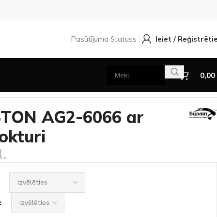
Pasūtījuma Statuss
Ieiet / Reģistrēti
0,00
STON AG2-6066 ar
okturi
.