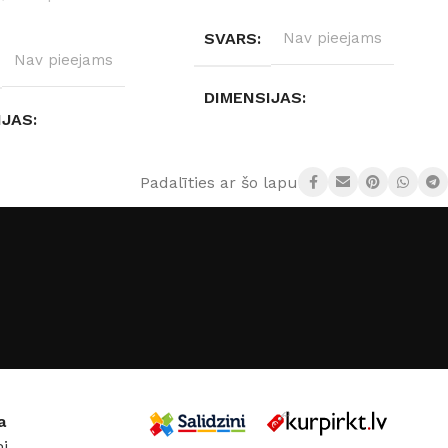
IZVĒLĒTIES OPCIJAS
ES OPCIJAS
SVARS
Nav pieejams
Nav pieejams
DIMENSIJAS
IJAS
Nav pieejams
ejams
Padalīties ar šo lapu:
DURVJU MATERIĀLS
 MATERIĀLS
Metāls
DURVJU KĀRBAS IZMĒRS
 KĀRBAS IZMĒRS
860 × 2050 mm
,
960 × 2050
mm
2050 mm
a
i