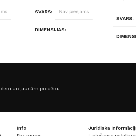
IZVĒLĒTIES OPCIJAS
IZVĒLĒTI
ams
SVARS
Nav pieejams
SVARS
DIMENSIJAS
DIMENS
Nav pieejams
Nav pie
S
DURVJU MATERIĀLS
DURVJU
Metāls
Metāls
jumiem un jaunām precēm.
ZMĒRS
DURVJU KĀRBAS IZMĒRS
DURVJU
0 × 2050
860 × 2050 mm
,
960 × 2050
mm
1300 × 
Info
Juridiska informācij
i
Par mums
Lietošanas noteikum