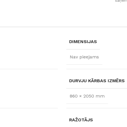
saņem
DIMENSIJAS
Nav pieejams
DURVJU KĀRBAS IZMĒRS
FLĪZES
860 × 2050 mm
t
Flīzes
etumi
Dekoratīvās
 fasādem un mitrām
Fasādei
Skatīt
RAŽOTĀJS
Grīdām un sienām