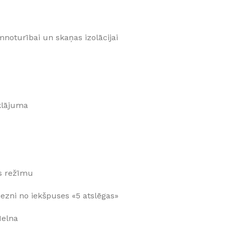
umnoturībai un skaņas izolācijai
klājuma
ts režīmu
ezni no iekšpuses «5 atslēgas»
Melna