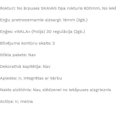
Rokturi: No ārpuses SKAVAS tipa rokturis 600mm, No iek
Eņģu pretnoņemamie aizsargi: 16mm (3gb.)
Eņģes: «WALA» (Polija) 3D regulācija (2gb.)
Blīvējuma kontūru skaits: 2
Stikla pakete: Nav
Dekoratīvā kapitēlija: Nav
Apledes: Ir, integrētas ar kārbu
Nakts aizbīdnis: Nav, slēdzenei no iekšpuses aizgrieznis
Actiņa: Ir, melna