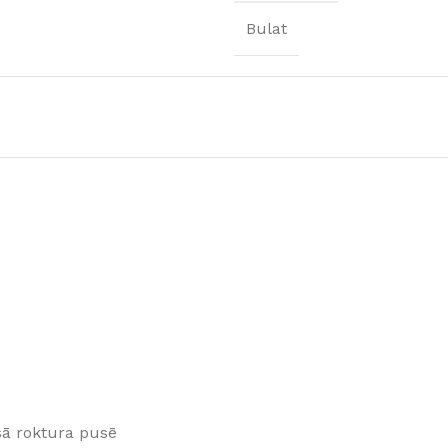
Klinkera
Bulat
Mozaīkas
AUNUMS!
IESKATIES!
ļi
FLĪŽU KOLEKCIJAS
Aplūkojiet ražotāja kolekcijas, kuras 
profesionāli interjera dizaineri
sā roktura pusē