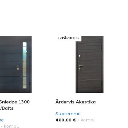
IZPĀRDOTS
 Sniedze 1300
Ārdurvis Akustika
/Balts
Supremme
me
460,00
€
kompl.
kompl.