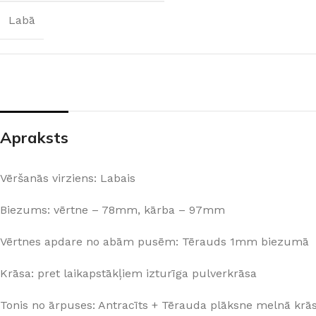
PALĪGINSTRUMENTI
Gumijas krāsa
Sīkāk
Sīkāk
Labā
Lāpstiņas
Mikrocements
J
Otas
SPC Sienas pane
Rullīši
Apraksts
Vēršanās virziens: Labais
Biezums: vērtne – 78mm, kārba – 97mm
Vērtnes apdare no abām pusēm: Tērauds 1mm biezumā
Krāsa: pret laikapstākļiem izturīga pulverkrāsa
Tonis no ārpuses: Antracīts + Tērauda plāksne melnā krā