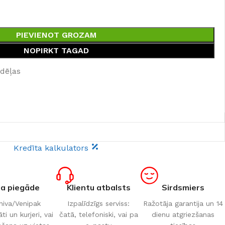
PIEVIENOT GROZAM
NOPIRKT TAGAD
edēļas
Kredīta kalkulators
ta piegāde
Klientu atbalsts
Sirdsmiers
iva/Venipak
Izpalīdzīgs serviss:
Ražotāja garantija un 14
i un kurjeri, vai
čatā, telefoniski, vai pa
dienu atgriezšanas