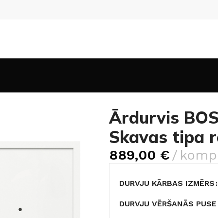
durvis BOSTON AG2-6066 ar Skavas tipa rokturi
Ārdurvis BO
Skavas tipa r
889,00
€
kompl
DURVJU KĀRBAS IZMĒRS
DURVJU VĒRŠANĀS PUSE