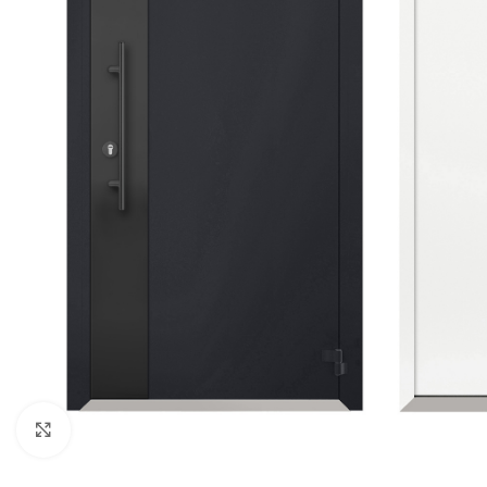
Noklikšķiniet, lai palielinātu