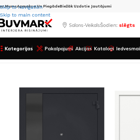
ar Mums
Apmaksa Un Piegāde
Biežāk Uzdotie Jautājumi
Skip to navigation
Skip to main content
Salons-Veikals
Šodien:
slēgts
Kategorijas
Pakalpojumi
Akcijas
Katalogi
Iedvesmai
Sākums
Visas preces
Durvis
Ārdurvis
Metāla ārdurvis
Ār