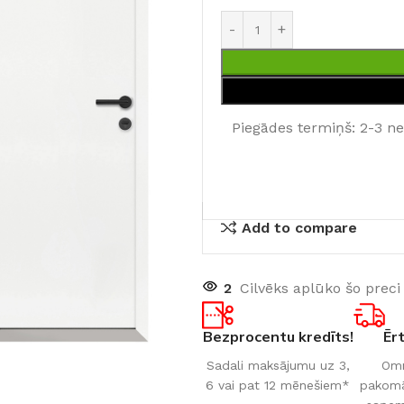
Piegādes termiņš: 2-3 n
Add to compare
2
Cilvēks aplūko šo preci
Bezprocentu kredīts!
Ēr
Sadali maksājumu uz 3,
Omn
6 vai pat 12 mēnešiem*
pakomāt