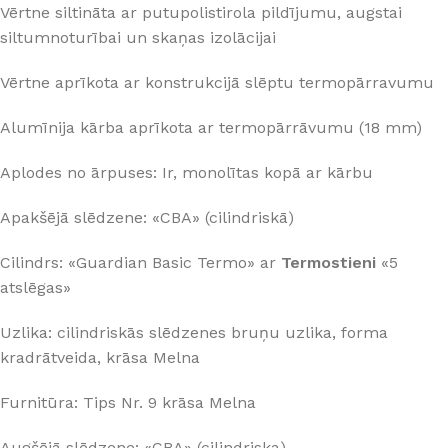
Vērtne siltināta ar putupolistirola pildījumu, augstai
siltumnoturībai un skaņas izolācijai
Vērtne aprīkota ar konstrukcijā slēptu termopārravumu
Alumīnija kārba aprīkota ar termopārrāvumu (18 mm)
Aplodes no ārpuses: Ir, monolītas kopā ar kārbu
Apakšējā slēdzene: «CBA» (cilindriskā)
Cilindrs: «Guardian Basic Termo» ar
Termostieni
«5
atslēgas»
Uzlika: cilindriskās slēdzenes bruņu uzlika, forma
kradrātveida, krāsa Melna
Furnitūra: Tips Nr. 9 krāsa Melna
Augšējā slēdzene: «CBA» (cilindriska)