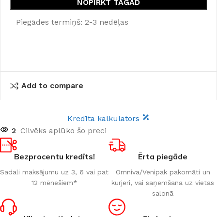
NOPIRKT TAGAD
Piegādes termiņš: 2-3 nedēļas
Add to compare
Kredīta kalkulators
2
Cilvēks aplūko šo preci
Bezprocentu kredīts!
Ērta piegāde
Sadali maksājumu uz 3, 6 vai pat
Omniva/Venipak pakomāti un
12 mēnešiem*
kurjeri, vai saņemšana uz vietas
salonā