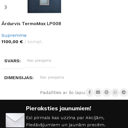
Ārdurvis TermoMax LP008
Supremme
1100,00
€
kompl.
IZVĒLĒTIES OPCIJAS
SVARS
Nav pieejams
DIMENSIJAS
Nav pieejams
Padalīties ar šo lapu:
DURVJU MATERIĀLS
Metāls
Pieraksties jaunumiem!
DURVJU KĀRBAS IZMĒRS
960 × 2050 mm
Esi pirmais kas uzzina par Akcijām,
Piedāvājumiem un jaunām precēm.
Kreisā
,
Labā