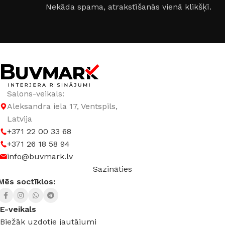
DURVJU VĒRŠANĀS PUSE
Nekāda spama, atrakstīšanās vienā klikšķī.
RAŽOTĀJS
Supremme
Salons-veikals:
Aleksandra iela 17, Ventspils,
Latvija
+371 22 00 33 68
+371 26 18 58 94
info@buvmark.lv
Sazināties
Mēs soctīklos:
E-veikals
Biežāk uzdotie jautājumi