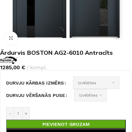
Noklikšķiniet, lai palielinātu
Ārdurvis BOSTON AG2-6010 Antracīts
1285,00
€
kompl.
DURVJU KĀRBAS IZMĒRS
DURVJU VĒRŠANĀS PUSE
PIEVIENOT GROZAM