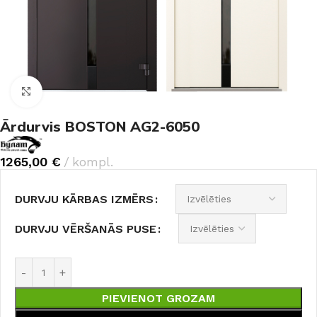
Noklikšķiniet, lai palielinātu
Ārdurvis BOSTON AG2-6050
1265,00
€
kompl.
DURVJU KĀRBAS IZMĒRS
DURVJU VĒRŠANĀS PUSE
PIEVIENOT GROZAM