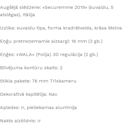
Augšējā slēdzene: «Securemme 2019» (suvaldu, 5
atslēgas), Itālija
Uzlika: suvaldu tipa, forma kradrātveida, krāsa Melna
Eņģu pretnoņemamie aizsargi: 16 mm (3 gb.)
Eņģes: «WALA» (Polija) 3D regulācija (2 gb.)
Blīvējuma kontūru skaits: 2
Stikla pakete: 76 mm Trīskameru
Dekoratīvā kapitēlija: Nav
Apledes: Ir, pieliekamas alumīnija
Nakts aizbīdnis: Ir