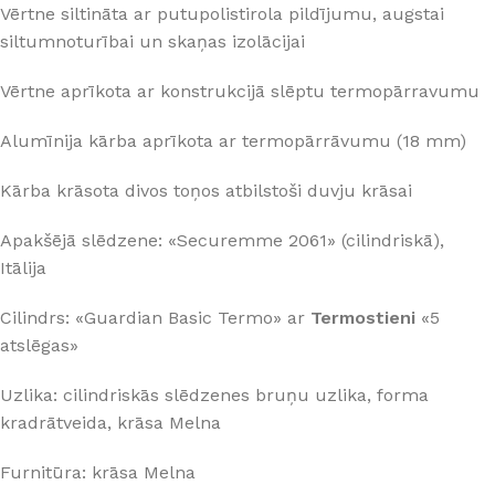
Vērtne siltināta ar putupolistirola pildījumu, augstai
siltumnoturībai un skaņas izolācijai
Vērtne aprīkota ar konstrukcijā slēptu termopārravumu
Alumīnija kārba aprīkota ar termopārrāvumu (18 mm)
Kārba krāsota divos toņos atbilstoši duvju krāsai
Apakšējā slēdzene: «Securemme 2061» (cilindriskā),
Itālija
Cilindrs: «Guardian Basic Termo» ar
Termostieni
«5
atslēgas»
Uzlika: cilindriskās slēdzenes bruņu uzlika, forma
kradrātveida, krāsa Melna
Furnitūra: krāsa Melna