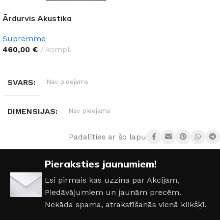
Ārdurvis Akustika
Supremme
460,00
€
kompl.
IZVĒLĒTIES OPCIJAS
SVARS
Nav pieejams
DIMENSIJAS
Nav pieejams
Padalīties ar šo lapu:
DURVJU MATERIĀLS
Metāls
Pieraksties jaunumiem!
DURVJU KĀRBAS IZMĒRS
Esi pirmais kas uzzina par Akcijām,
Piedāvājumiem un jaunām precēm.
860 × 2050 mm
,
960 × 2050 mm
Nekāda spama, atrakstīšanās vienā klikšķī.