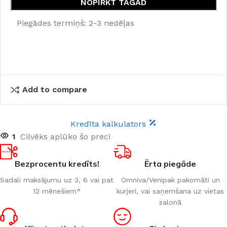
NOPIRKT TAGAD
Piegādes termiņš: 2-3 nedēļas
Add to compare
Kredīta kalkulators
1
Cilvēks aplūko šo preci
Bezprocentu kredīts!
Ērta piegāde
Sadali maksājumu uz 3, 6 vai pat
Omniva/Venipak pakomāti un
12 mēnešiem*
kurjeri, vai saņemšana uz vietas
salonā