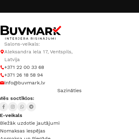
DURVJU VĒRŠANĀS PUSE
Kreisā
,
Labā
RAŽOTĀJS
Supremme
Salons-veikals:
Aleksandra iela 17, Ventspils,
Latvija
+371 22 00 33 68
+371 26 18 58 94
info@buvmark.lv
Sazināties
Mēs soctīklos:
E-veikals
Biežāk uzdotie jautājumi
Nomaksas iespējas
Apmaksa un Piegāde