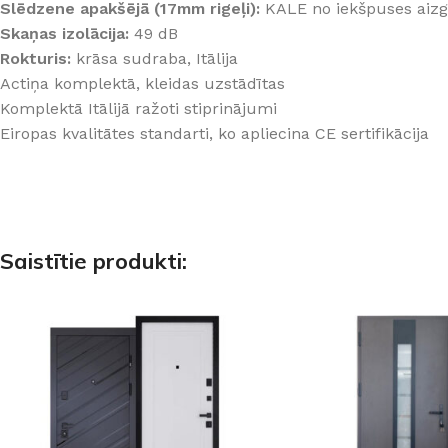
Slēdzene apakšējā (17mm rigeļi):
KALE no iekšpuses aizg
Skaņas izolācija:
49 dB
Rokturis:
krāsa sudraba, Itālija
Actiņa komplektā, kleidas uzstādītas
Komplektā Itālijā ražoti stiprinājumi
Eiropas kvalitātes standarti, ko apliecina CE sertifikācija
Saistītie produkti: