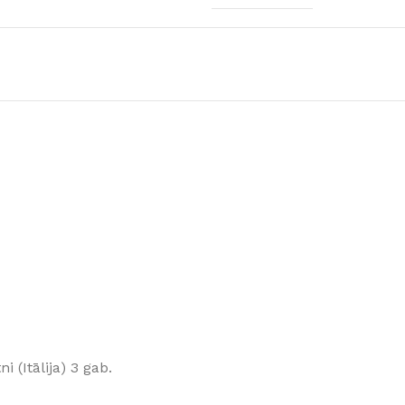
Klinkera
Mozaīkas
AUNUMS!
IESKATIES!
ļi
FLĪŽU KOLEKCIJAS
Aplūkojiet ražotāja kolekcijas, kuras 
profesionāli interjera dizaineri
 (Itālija) 3 gab.