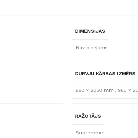
DIMENSIJAS
Nav pieejams
DURVJU KĀRBAS IZMĒRS
860 × 2050 mm
,
960 × 
FLĪZES
t
Flīzes
etumi
Dekoratīvās
RAŽOTĀJS
 fasādem un mitrām
Fasādei
Skatīt
Grīdām un sienām
Supremme