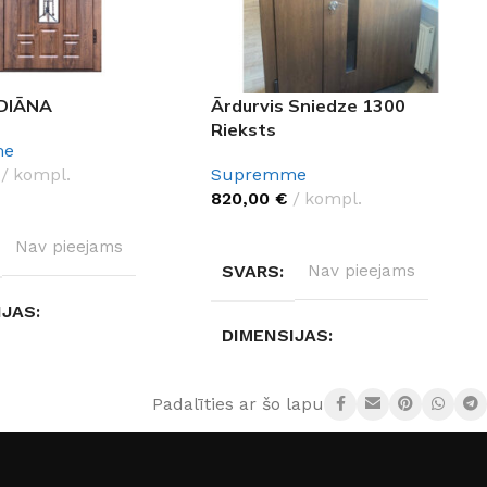
 DIĀNA
Ārdurvis Sniedze 1300
Rieksts
me
kompl.
Supremme
820,00
€
kompl.
ES OPCIJAS
IZVĒLĒTIES OPCIJAS
Nav pieejams
SVARS
Nav pieejams
IJAS
DIMENSIJAS
ejams
Nav pieejams
Padalīties ar šo lapu:
 MATERIĀLS
DURVJU MATERIĀLS