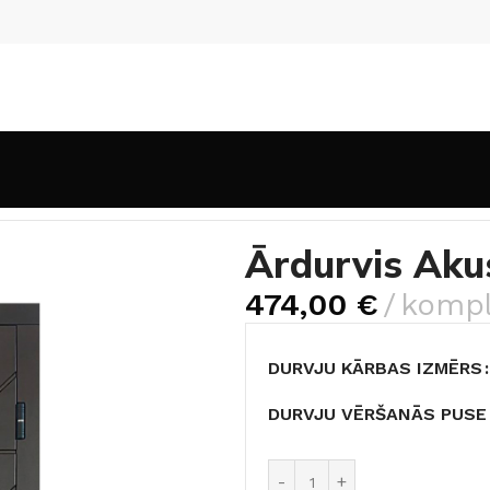
durvis AkustikaNEW
Ārdurvis Ak
474,00
€
kompl
DURVJU KĀRBAS IZMĒRS
DURVJU VĒRŠANĀS PUSE