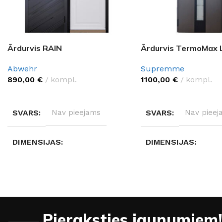
Ārdurvis RAIN
Ārdurvis TermoMax 
Abwehr
Supremme
890,00
€
kompl.
1100,00
€
kompl.
IZVĒLĒTIES OPCIJAS
IZVĒLĒTIES OPCIJAS
SVARS
Nav pieejams
SVARS
Nav pieej
DIMENSIJAS
DIMENSIJAS
Nav pieejams
Nav pieejams
DURVJU MATERIĀLS
DURVJU MATERIĀL
Pieraksties jaunumiem!