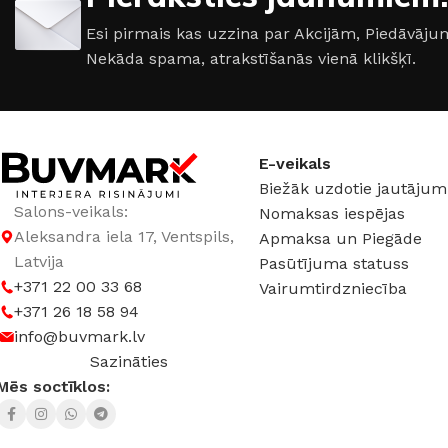
Metāls
Metāls
Esi pirmais kas uzzina par Akcijām, Piedāvā
Nekāda spama, atrakstīšanās vienā klikšķī.
DURVJU KĀRBAS IZMĒRS
DURVJU KĀRBAS I
860 × 2050 mm
,
960 × 2050
960 × 2050 mm
mm
E-veikals
DURVJU VĒRŠANĀS
Biežāk uzdotie jautājum
DURVJU VĒRŠANĀS
PUSE
Salons-veikals:
Nomaksas iespējas
PUSE
Aleksandra iela 17, Ventspils,
Apmaksa un Piegāde
Kreisā
,
Labā
Latvija
Pasūtījuma statuss
Kreisā
,
Labā
+371 22 00 33 68
Vairumtirdzniecība
RAŽOTĀJS
Supr
+371 26 18 58 94
RAŽOTĀJS
Abwehr
info@buvmark.lv
Sazināties
Mēs soctīklos: