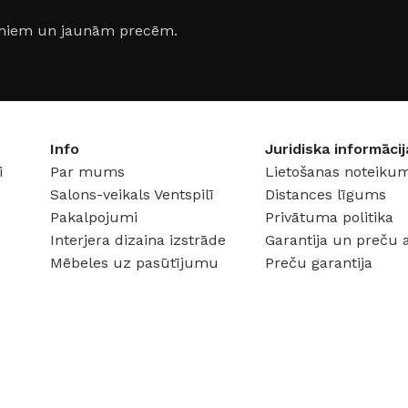
Metāls
Metāls
jumiem un jaunām precēm.
ZMĒRS
DURVJU KĀRBAS IZMĒRS
DURVJU
860 × 2050 mm
,
960 × 2050
860 × 2
mm
mm
Info
Juridiska informācij
i
Par mums
Lietošanas noteikum
DURVJU VĒRŠANĀS
DURVJU
Salons-veikals Ventspilī
Distances līgums
PUSE
PUSE
Pakalpojumi
Privātuma politika
Interjera dizaina izstrāde
Garantija un preču 
Kreisā
,
Labā
Kreisā
,
Mēbeles uz pasūtījumu
Preču garantija
emme
RAŽOTĀJS
Supremme
RAŽOTĀ