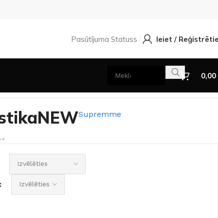
Pasūtījuma Statuss
Ieiet / Reģistrēti
0,00
ustikaNEW
Supremme
.