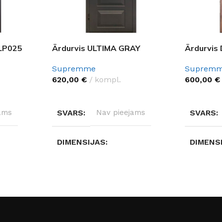
LP025
Ārdurvis ULTIMA GRAY
Ārdurvis
Supremme
Suprem
620,00
€
kompl.
600,00
€
IZVĒLĒTIES OPCIJAS
IZVĒLĒTI
ams
SVARS
Nav pieejams
SVARS
DIMENSIJAS
DIMENS
Nav pieejams
Nav pie
S
DURVJU MATERIĀLS
DURVJU