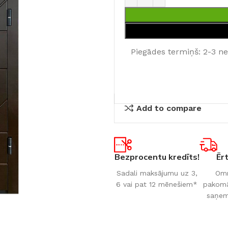
Piegādes termiņš: 2-3 n
Add to compare
Bezprocentu kredīts!
Ēr
Sadali maksājumu uz 3,
Omn
6 vai pat 12 mēnešiem*
pakomāt
saņem