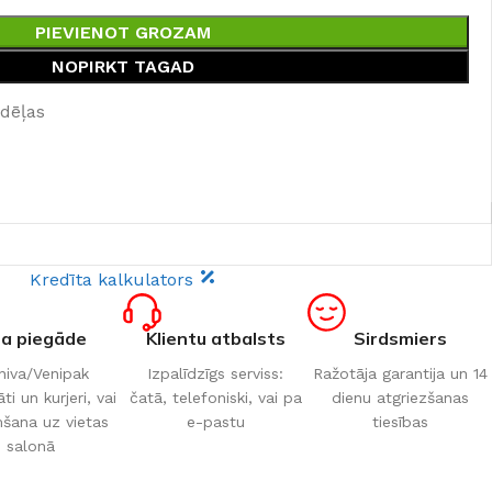
PIEVIENOT GROZAM
NOPIRKT TAGAD
edēļas
Kredīta kalkulators
ta piegāde
Klientu atbalsts
Sirdsmiers
iva/Venipak
Izpalīdzīgs serviss:
Ražotāja garantija un 14
i un kurjeri, vai
čatā, telefoniski, vai pa
dienu atgriezšanas
šana uz vietas
e-pastu
tiesības
salonā