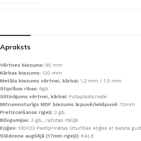
PALĪGINSTRUMENTI
Gumijas krāsa
Sīkāk
Sīkāk
Lāpstiņas
Mikrocements
J
Otas
SPC Sienas pane
Rullīši
Apraksts
Vērtnes biezums:
95 mm
Kārbas biezums:
120 mm
Metāla biezums vērtnei, kārbai:
1,2 mm / 1,5 mm
Stiprības ribas:
6gb
Siltinājums vērtnei, kārbai:
Putaplasts/vate
Mitrumnoturīgs MDF biezums ārpusē/iekšpusē:
12mm
Pretizcelšanas rigeļi:
2 gb.
Blīvgumijas:
3 gb., ražotas Itālijā
Eņģes:
120×23 Pastiprinātas izturības eņģes ar balsta gultni
Slēdzene augšējā (17mm rigeļi):
KALE