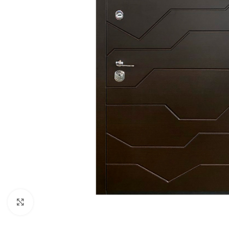
Noklikšķiniet, lai palielinātu