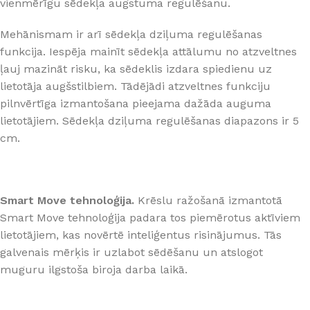
vienmērīgu sēdekļa augstuma regulēšanu.
Mehānismam ir arī sēdekļa dziļuma regulēšanas
funkcija. Iespēja mainīt sēdekļa attālumu no atzveltnes
ļauj mazināt risku, ka sēdeklis izdara spiedienu uz
lietotāja augšstilbiem. Tādējādi atzveltnes funkciju
pilnvērtīga izmantošana pieejama dažāda auguma
lietotājiem. Sēdekļa dziļuma regulēšanas diapazons ir 5
cm.
Smart Move tehnoloģija.
Krēslu ražošanā izmantotā
Smart Move tehnoloģija padara tos piemērotus aktīviem
lietotājiem, kas novērtē inteliģentus risinājumus. Tās
galvenais mērķis ir uzlabot sēdēšanu un atslogot
muguru ilgstoša biroja darba laikā.