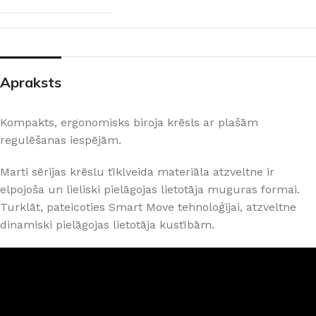
Apraksts
Kompakts, ergonomisks biroja krēsls ar plašām
regulēšanas iespējām.
Marti sērijas krēslu tīklveida materiāla atzveltne ir
elpojoša un lieliski pielāgojas lietotāja muguras formai.
Turklāt, pateicoties Smart Move tehnoloģijai, atzveltne
dinamiski pielāgojas lietotāja kustībām.