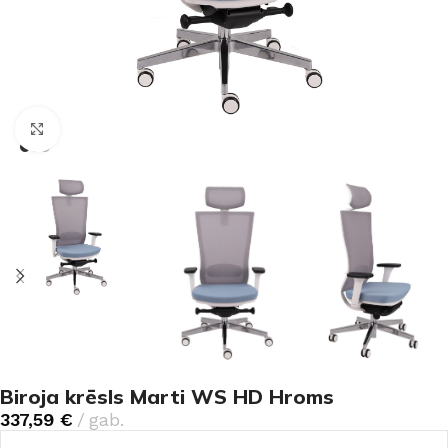
Noklikšķiniet, lai palielinātu
Biroja krēsls Marti WS HD Hroms
337,59
€
gab.