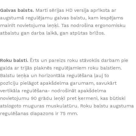
Galvas balsts.
Marti sērijas HD versija aprīkota ar
augstumā regulējamu galvas balstu, kam iespējams
mainīt novietojuma leņķi. Tas nodrošina ergonomisku
atbalstu gan darba laikā, gan atpūtas brīžos.
Roku balsti.
Ērts un pareizs roku stāvoklis darbam pie
galda ar trijās plaknēs regulējamiem roku balstiem.
Balstu leņķa un horizontāla regulēšana ļauj to
pozīciju pielāgot apakšdelma garumam, savukārt
vertikāla regulēšana- nodrošināt apakšdelma
novietojumu 90 grādu leņķī pret ķermeni, kas būtiski
atslogoto muguras muskulatūru. Roku balstu augstuma
regulēšanas diapazons ir 75 mm.