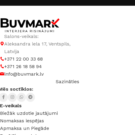
Salons-veikals:
Aleksandra iela 17, Ventspils,
Latvija
+371 22 00 33 68
+371 26 18 58 94
info@buvmark.lv
Sazināties
Mēs soctīklos:
E-veikals
Biežāk uzdotie jautājumi
Nomaksas iespējas
Apmaksa un Piegāde