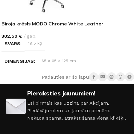
Biroja krēsls MODO Chrome White Leather
302,50
€
gab.
SVARS
19,5 kg
DIMENSIJAS
65 × 65 × 125 cm
Padalīties ar šo lapu:
Pieraksties jaunumiem!
Esi pirmais kas uzzina par Akcijām,
Piedāvājumiem un jaunām precēm.
Nekāda spama, atrakstīšanās vienā klikšķī.