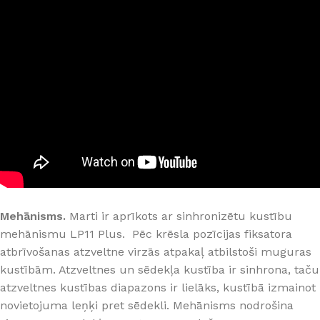
Mehānisms.
Marti ir aprīkots ar sinhronizētu kustību
mehānismu LP11 Plus. Pēc krēsla pozīcijas fiksatora
atbrīvošanas atzveltne virzās atpakaļ atbilstoši muguras
kustībām. Atzveltnes un sēdekļa kustība ir sinhrona, taču
atzveltnes kustības diapazons ir lielāks, kustībā izmainot
novietojuma leņķi pret sēdekli. Mehānisms nodrošina