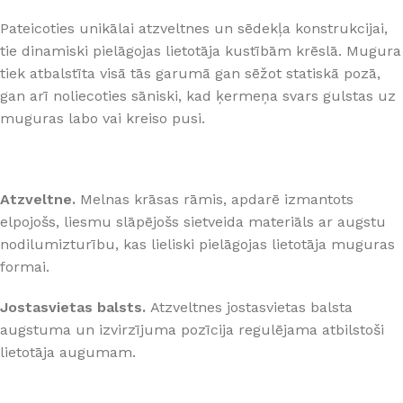
Pateicoties unikālai atzveltnes un sēdekļa konstrukcijai,
tie dinamiski pielāgojas lietotāja kustībām krēslā. Mugura
tiek atbalstīta visā tās garumā gan sēžot statiskā pozā,
gan arī noliecoties sāniski, kad ķermeņa svars gulstas uz
muguras labo vai kreiso pusi.
Atzveltne.
Melnas krāsas rāmis, apdarē izmantots
elpojošs, liesmu slāpējošs sietveida materiāls ar augstu
nodilumizturību, kas lieliski pielāgojas lietotāja muguras
formai.
Jostasvietas balsts.
Atzveltnes jostasvietas balsta
augstuma un izvirzījuma pozīcija regulējama atbilstoši
lietotāja augumam.