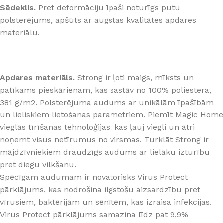
Sēdeklis.
Pret deformāciju īpaši noturīgs putu
polsterējums, apšūts ar augstas kvalitātes apdares
materiālu.
Apdares materiāls.
Strong ir ļoti maigs, mīksts un
patīkams pieskārienam, kas sastāv no 100% poliestera,
381 g/m2. Polsterējuma audums ar unikālām īpašībām
un lieliskiem lietošanas parametriem. Piemīt Magic Home
vieglās tīrīšanas tehnoloģijas, kas ļauj viegli un ātri
noņemt visus netīrumus no virsmas. Turklāt Strong ir
mājdzīvniekiem draudzīgs audums ar lielāku izturību
pret diegu vilkšanu.
Spēcīgam audumam ir novatorisks Virus Protect
pārklājums, kas nodrošina ilgstošu aizsardzību pret
vīrusiem, baktērijām un sēnītēm, kas izraisa infekcijas.
Virus Protect pārklājums samazina līdz pat 9,9%