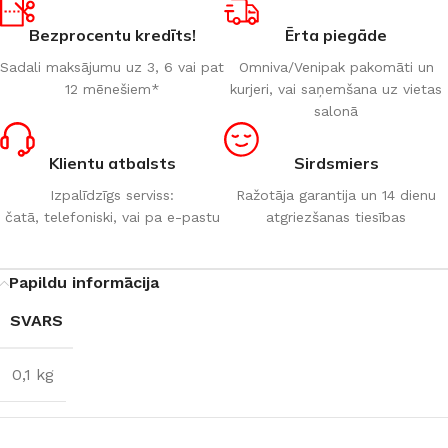
Bezprocentu kredīts!
Ērta piegāde
Sadali maksājumu uz 3, 6 vai pat
Omniva/Venipak pakomāti un
12 mēnešiem*
kurjeri, vai saņemšana uz vietas
salonā
Klientu atbalsts
Sirdsmiers
Izpalīdzīgs serviss:
Ražotāja garantija un 14 dienu
čatā, telefoniski, vai pa e-pastu
atgriezšanas tiesības
Papildu informācija
SVARS
0,1 kg