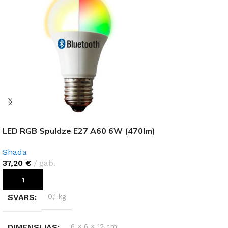
LED RGB Spuldze E27 A60 6W (470lm)
Shada
37,20
€
gab.
PIEVIENOT GROZAM
SVARS
0,1 kg
DIMENSIJAS
6 × 6 × 12 cm