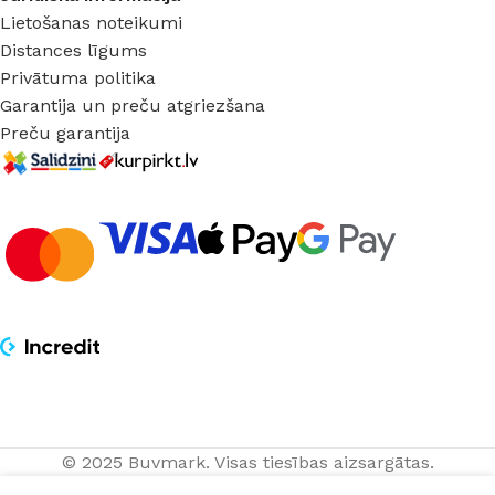
Lietošanas noteikumi
Distances līgums
Privātuma politika
Garantija un preču atgriezšana
Preču garantija
© 2025 Buvmark.
Visas tiesības aizsargātas.
1,45
€
IZVĒLĒTIES
NOPIRKT
LED Spuldze E27