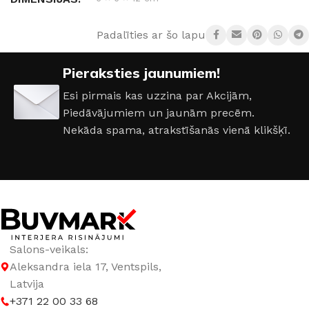
Padalīties ar šo lapu:
RAŽOTĀJS
Shada
Pieraksties jaunumiem!
AIZSARDZĪBAS KLASE
IP20
Esi pirmais kas uzzina par Akcijām,
Piedāvājumiem un jaunām precēm.
COKOLA TIPS
E27
Nekāda spama, atrakstīšanās vienā klikšķī.
JAUDA
6 W
GAISMAS ATDEVE / W
75 lm / W
GAISMAS PLŪSMA
470 lm
Salons-veikals:
Aleksandra iela 17, Ventspils,
GAISMAS TEMPERATŪRA
2700 K (silti balta)
Latvija
+371 22 00 33 68