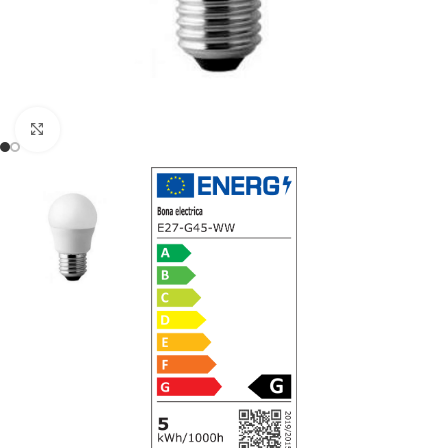
Noklikšķiniet, lai palielinātu