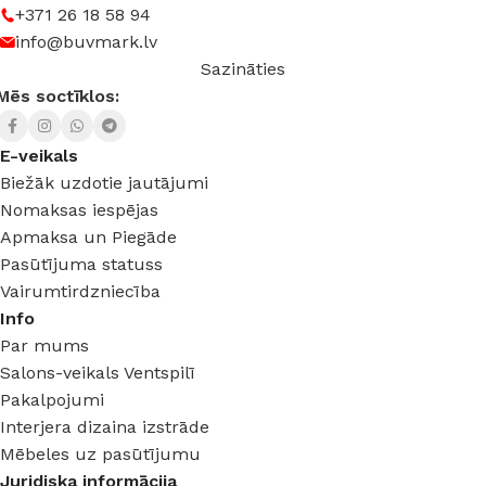
+371 26 18 58 94
RGB GAISMA
Jā
info@buvmark.lv
Sazināties
SAVIENOJAMĪBA
Bluetooth
Mēs soctīklos:
VIEDIERĪCE
Jā
E-veikals
Biežāk uzdotie jautājumi
Nomaksas iespējas
Apmaksa un Piegāde
Pasūtījuma statuss
Vairumtirdzniecība
Info
Par mums
Salons-veikals Ventspilī
Pakalpojumi
Interjera dizaina izstrāde
Mēbeles uz pasūtījumu
Juridiska informācija