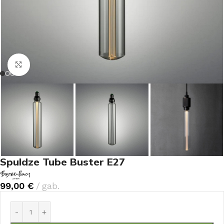
Noklikšķiniet, lai palielinātu
Spuldze Tube Buster E27
99,00
€
gab.