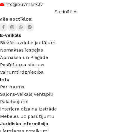
info@buvmark.lv
Sazināties
Mēs soctīklos:
E-veikals
Biežāk uzdotie jautājumi
Nomaksas iespējas
Apmaksa un Piegāde
Pasūtījuma statuss
Vairumtirdzniecība
Info
Par mums
Salons-veikals Ventspilī
Pakalpojumi
Interjera dizaina izstrāde
Mēbeles uz pasūtījumu
Juridiska informācija
Lietošanas noteikumi