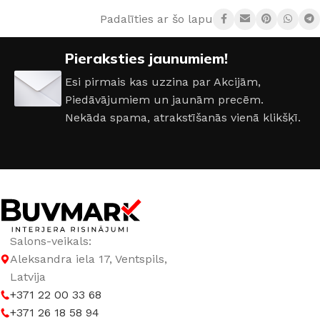
Padalīties ar šo lapu:
RAŽOTĀJS
Buster + Punch
Pieraksties jaunumiem!
COKOLA TIPS
E27
Esi pirmais kas uzzina par Akcijām,
Piedāvājumiem un jaunām precēm.
JAUDA
2 W
Nekāda spama, atrakstīšanās vienā klikšķī.
KRĀSA
Dūmots
,
Kristāls
,
Zelts
SPRIEGUMS
AC:220-240 V
GAISMAS TEMPERATŪRA
2600 K (silti balta)
Salons-veikals:
Aleksandra iela 17, Ventspils,
Latvija
+371 22 00 33 68
+371 26 18 58 94