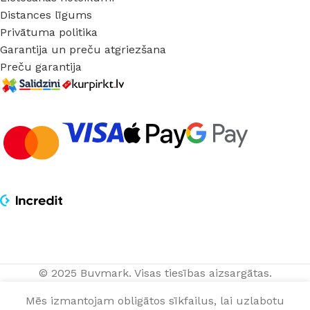
Distances līgums
Privātuma politika
Garantija un preču atgriezšana
Preču garantija
© 2025 Buvmark.
Visas tiesības aizsargātas.
Spuldze
PIEVIENOT G
99,00
€
Tube
Mēs izmantojam obligātos sīkfailus, lai uzlabotu
Buster
gab.
NOPIRKT TAGAD