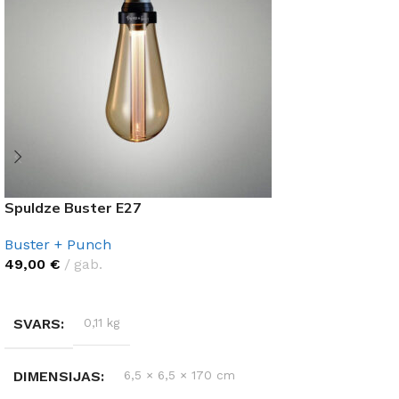
Spuldze Buster E27
Buster + Punch
49,00
€
gab.
IZVĒLĒTIES OPCIJAS
SVARS
0,11 kg
DIMENSIJAS
6,5 × 6,5 × 170 cm