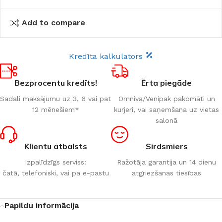
Add to compare
Kredīta kalkulators
Bezprocentu kredīts!
Ērta piegāde
Sadali maksājumu uz 3, 6 vai pat
Omniva/Venipak pakomāti un
12 mēnešiem*
kurjeri, vai saņemšana uz vietas
salonā
Klientu atbalsts
Sirdsmiers
Izpalīdzīgs serviss:
Ražotāja garantija un 14 dienu
čatā, telefoniski, vai pa e-pastu
atgriezšanas tiesības
Papildu informācija