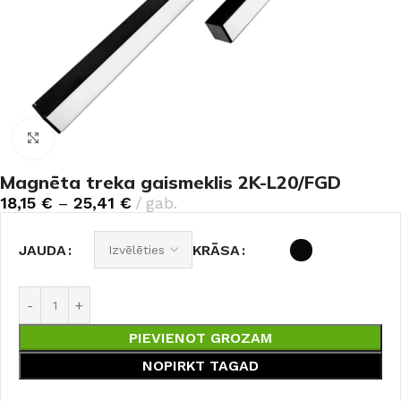
Noklikšķiniet, lai palielinātu
Magnēta treka gaismeklis 2K-L20/FGD
18,15
€
–
25,41
€
gab.
JAUDA
KRĀSA
PIEVIENOT GROZAM
NOPIRKT TAGAD