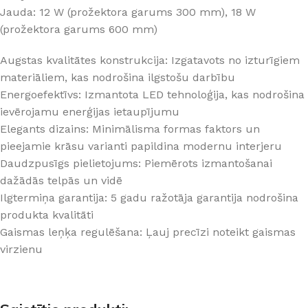
Jauda: 12 W (prožektora garums 300 mm), 18 W
(prožektora garums 600 mm)
Augstas kvalitātes konstrukcija: Izgatavots no izturīgiem
materiāliem, kas nodrošina ilgstošu darbību
Energoefektīvs: Izmantota LED tehnoloģija, kas nodrošina
ievērojamu enerģijas ietaupījumu
Elegants dizains: Minimālisma formas faktors un
pieejamie krāsu varianti papildina modernu interjeru
Daudzpusīgs pielietojums: Piemērots izmantošanai
dažādās telpās un vidē
Ilgtermiņa garantija: 5 gadu ražotāja garantija nodrošina
produkta kvalitāti
Gaismas leņķa regulēšana: Ļauj precīzi noteikt gaismas
virzienu