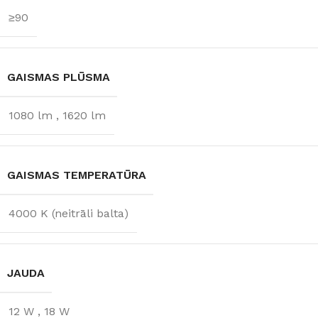
≥90
GAISMAS PLŪSMA
1080 lm
,
1620 lm
GAISMAS TEMPERATŪRA
4000 K (neitrāli balta)
JAUDA
12 W
,
18 W