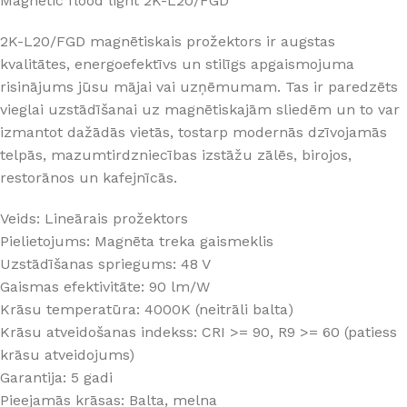
Magnetic flood light 2K-L20/FGD
2K-L20/FGD magnētiskais prožektors ir augstas
kvalitātes, energoefektīvs un stilīgs apgaismojuma
risinājums jūsu mājai vai uzņēmumam. Tas ir paredzēts
vieglai uzstādīšanai uz magnētiskajām sliedēm un to var
izmantot dažādās vietās, tostarp modernās dzīvojamās
telpās, mazumtirdzniecības izstāžu zālēs, birojos,
restorānos un kafejnīcās.
Veids: Lineārais prožektors
Pielietojums: Magnēta treka gaismeklis
Uzstādīšanas spriegums: 48 V
Gaismas efektivitāte: 90 lm/W
Krāsu temperatūra: 4000K (neitrāli balta)
Krāsu atveidošanas indekss: CRI >= 90, R9 >= 60 (patiess
krāsu atveidojums)
Garantija: 5 gadi
Pieejamās krāsas: Balta, melna