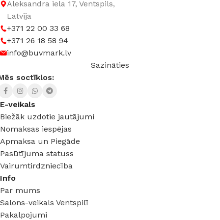
Aleksandra iela 17, Ventspils,
Latvija
+371 22 00 33 68
+371 26 18 58 94
info@buvmark.lv
Sazināties
Mēs soctīklos:
E-veikals
Biežāk uzdotie jautājumi
Nomaksas iespējas
Apmaksa un Piegāde
Pasūtījuma statuss
Vairumtirdzniecība
Info
Par mums
Salons-veikals Ventspilī
Pakalpojumi