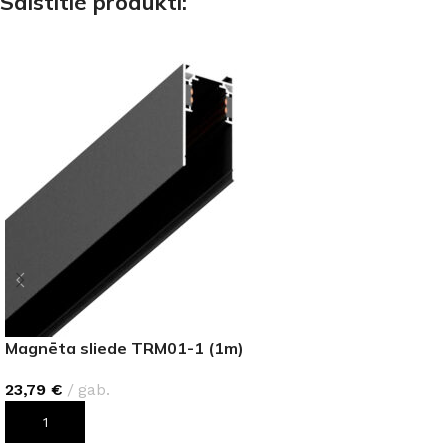
Saistītie produkti:
Magnēta sliede TRM01-1 (1m)
23,79
€
gab.
PIEVIENOT GROZAM