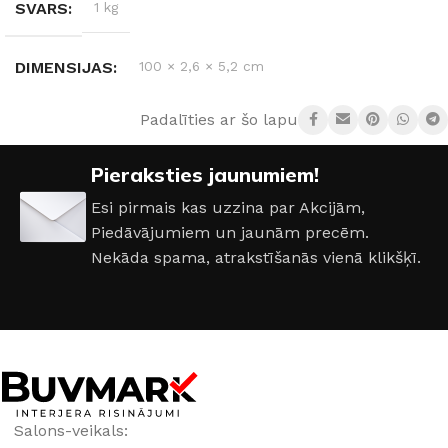
SVARS
1 kg
DIMENSIJAS
100 × 2,6 × 5,2 cm
Padalīties ar šo lapu:
KRĀSA
Melns
Pieraksties jaunumiem!
SPRIEGUMS
DC:48 V
Esi pirmais kas uzzina par Akcijām,
Piedāvājumiem un jaunām precēm.
Nekāda spama, atrakstīšanās vienā klikšķī.
Salons-veikals: