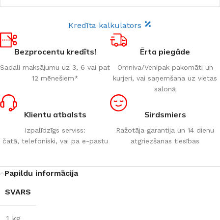
Kredīta kalkulators
Bezprocentu kredīts!
Ērta piegāde
Sadali maksājumu uz 3, 6 vai pat
Omniva/Venipak pakomāti un
12 mēnešiem*
kurjeri, vai saņemšana uz vietas
salonā
Klientu atbalsts
Sirdsmiers
Izpalīdzīgs serviss:
Ražotāja garantija un 14 dienu
čatā, telefoniski, vai pa e-pastu
atgriezšanas tiesības
Papildu informācija
SVARS
1 kg