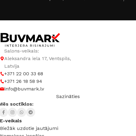
SPRIEGUMS
DC:48 V
Salons-veikals:
Aleksandra iela 17, Ventspils,
Latvija
+371 22 00 33 68
+371 26 18 58 94
info@buvmark.lv
Sazināties
Mēs soctīklos:
E-veikals
Biežāk uzdotie jautājumi
Nomaksas iespējas