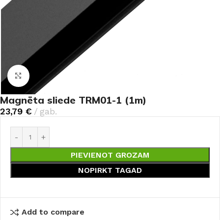
Noklikšķiniet, lai palielinātu
Magnēta sliede TRM01-1 (1m)
23,79
€
gab.
PIEVIENOT GROZAM
NOPIRKT TAGAD
Add to compare