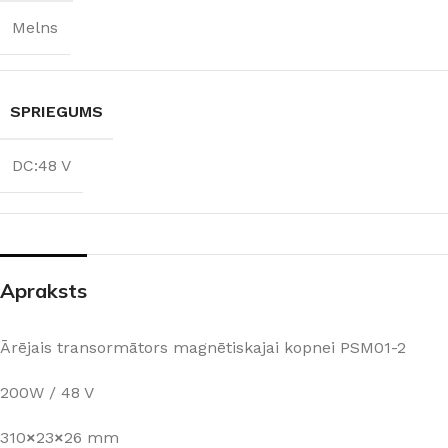
Melns
SPRIEGUMS
DC:48 V
Apraksts
Ārējais transormātors magnētiskajai kopnei PSM01-2
200W / 48 V
310
×
23
×
26 mm