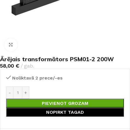
Noklikšķiniet, lai palielinātu
Ārējais transformātors PSM01-2 200W
58,00
€
gab.
Noliktavā 2 prece/-es
PIEVIENOT GROZAM
NOPIRKT TAGAD