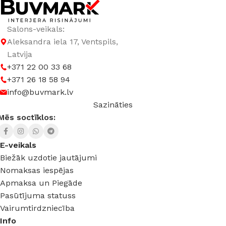
Salons-veikals:
Aleksandra iela 17, Ventspils,
Latvija
+371 22 00 33 68
+371 26 18 58 94
info@buvmark.lv
Sazināties
Mēs soctīklos:
E-veikals
Biežāk uzdotie jautājumi
Nomaksas iespējas
Apmaksa un Piegāde
Pasūtījuma statuss
Vairumtirdzniecība
Info