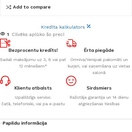
Add to compare
Kredīta kalkulators
1
Cilvēks aplūko šo preci
Bezprocentu kredīts!
Ērta piegāde
Sadali maksājumu uz 3, 6 vai pat
Omniva/Venipak pakomāti un
12 mēnešiem*
kurjeri, vai saņemšana uz vietas
salonā
Klientu atbalsts
Sirdsmiers
Izpalīdzīgs serviss:
Ražotāja garantija un 14 dienu
čatā, telefoniski, vai pa e-pastu
atgriezšanas tiesības
Papildu informācija