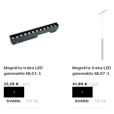
Magnēta treka LED
Magnēta treka LED
gaismeklis ML01-1
gaismeklis ML07-1
22,29
€
gab.
41,89
€
gab.
PIEVIENOT GROZAM
PIEVIENOT GROZAM
SVARS
0,6 kg
SVARS
1,8 kg