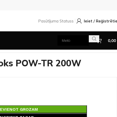
Pasūtījuma Statuss
Ieiet / Reģistrēti
0,00
loks POW-TR 200W
IEVIENOT GROZAM