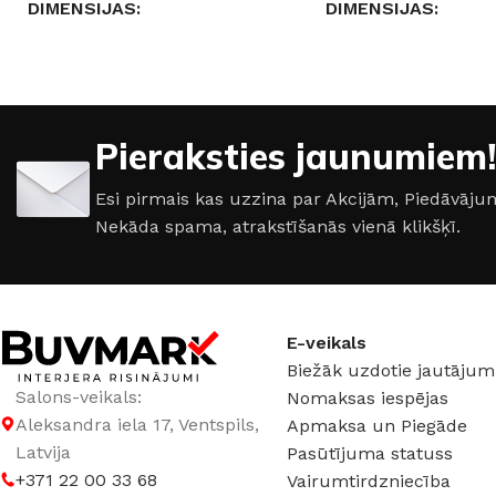
DIMENSIJAS
DIMENSIJAS
22 × 2,2 × 2,5 cm
30 × 3 × 100 cm
GAISMAS TEMPERATŪRA
GAISMAS TEMPER
Pieraksties jaunumiem!
4000 K (neitrāli balta)
4000 K (neitrāli balt
Esi pirmais kas uzzina par Akcijām, Piedāvā
Nekāda spama, atrakstīšanās vienā klikšķī.
JAUDA
12 W
JAUDA
10 W
KRĀSA
Melns
KRĀSA
Balts
E-veikals
Biežāk uzdotie jautājum
SPRIEGUMS
DC:48 V
SPRIEGUMS
DC:4
Salons-veikals:
Nomaksas iespējas
Aleksandra iela 17, Ventspils,
Apmaksa un Piegāde
Latvija
Pasūtījuma statuss
+371 22 00 33 68
Vairumtirdzniecība