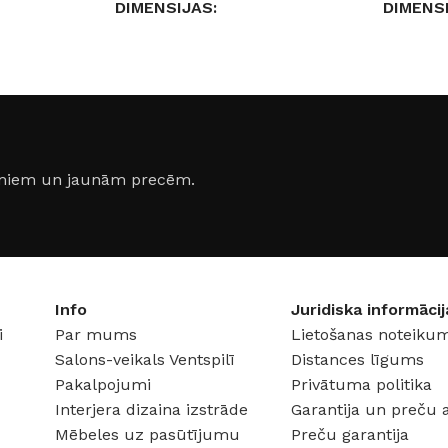
DIMENSIJAS
DIMENS
60 × 2,2 × 2,5 cm
5,8 × 14
ATŪRA
GAISMAS TEMPERATŪRA
GAISMA
a)
4000 K (neitrāli balta)
4000 K (
jumiem un jaunām precēm.
JAUDA
20 W
JAUDA
KRĀSA
Melns
KRĀSA
Info
Juridiska informācij
i
Par mums
Lietošanas noteikum
8 V
SPRIEGUMS
DC:48 V
SPRIEG
Salons-veikals Ventspilī
Distances līgums
Pakalpojumi
Privātuma politika
Interjera dizaina izstrāde
Garantija un preču 
Mēbeles uz pasūtījumu
Preču garantija