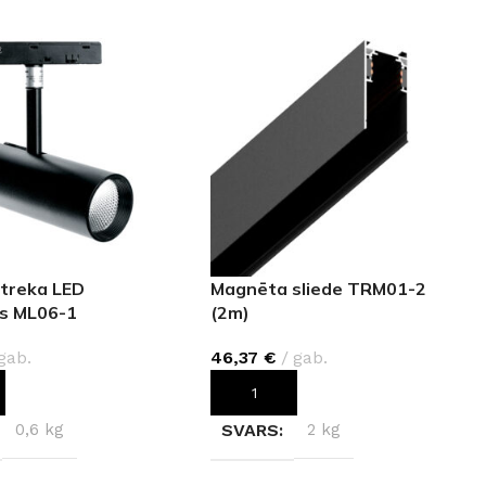
treka LED
Magnēta sliede TRM01-2
is ML06-1
(2m)
gab.
46,37
€
gab.
OT GROZAM
PIEVIENOT GROZAM
0,6 kg
SVARS
2 kg