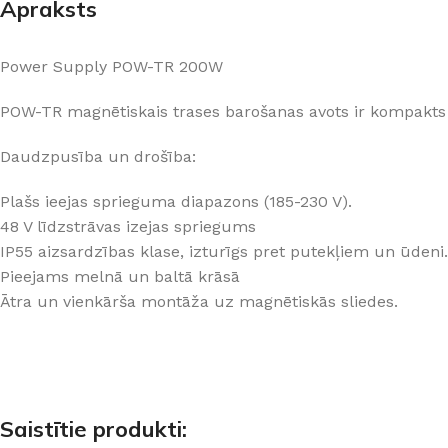
Apraksts
PALĪGINSTRUMENTI
Gumijas krāsa
Sīkāk
Sīkāk
Lāpstiņas
Mikrocements
J
Power Supply POW-TR 200W
Otas
SPC Sienas pane
POW-TR magnētiskais trases barošanas avots ir kompakts
Rullīši
Daudzpusība un drošība:
Plašs ieejas sprieguma diapazons (185-230 V).
48 V līdzstrāvas izejas spriegums
IP55 aizsardzības klase, izturīgs pret putekļiem un ūdeni.
Pieejams melnā un baltā krāsā
Ātra un vienkārša montāža uz magnētiskās sliedes.
Saistītie produkti: