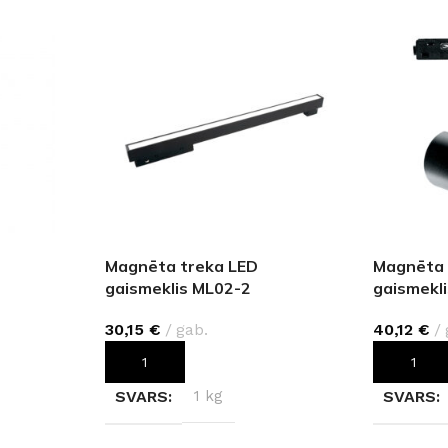
Magnēta treka LED
Magnēta 
gaismeklis ML02-2
gaismekl
30,15
€
gab.
40,12
€
PIEVIENOT GROZAM
PIEVIEN
SVARS
1 kg
SVARS