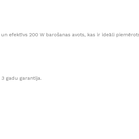
Klinkera
Mozaīkas
AUNUMS!
IESKATIES!
ļi
FLĪŽU KOLEKCIJAS
 un efektīvs 200 W barošanas avots, kas ir ideāli piemē
Aplūkojiet ražotāja kolekcijas, kuras 
profesionāli interjera dizaineri
 3 gadu garantija.