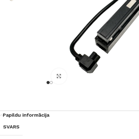
Noklikšķiniet, lai palielinātu
Papildu informācija
SVARS