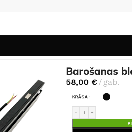
ēmas
Barošanas bloks POW-TR 200W
Barošanas b
58,00
€
gab.
KRĀSA
P