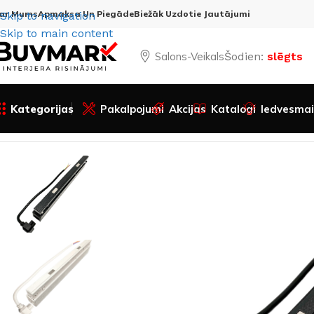
ar Mums
Apmaksa Un Piegāde
Biežāk Uzdotie Jautājumi
Skip to navigation
Skip to main content
Salons-Veikals
Šodien:
slēgts
Kategorijas
Pakalpojumi
Akcijas
Katalogi
Iedvesmai
Sākums
Visas preces
Apgaismojums
Magnēta treku sist