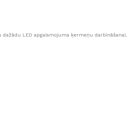
GRĪDĀM
Apakšklāji
Grīdlīstes un aksesuāri
rots dažādu LED apgaismojuma ķermeņu darbināšanai.
sastādījuši