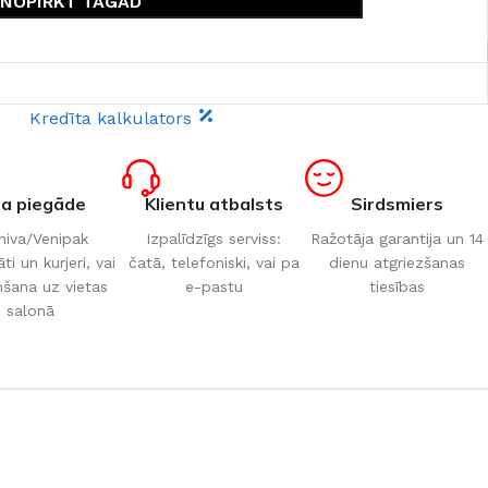
NOPIRKT TAGAD
Kredīta kalkulators
ta piegāde
Klientu atbalsts
Sirdsmiers
iva/Venipak
Izpalīdzīgs serviss:
Ražotāja garantija un 14
i un kurjeri, vai
čatā, telefoniski, vai pa
dienu atgriezšanas
šana uz vietas
e-pastu
tiesības
salonā