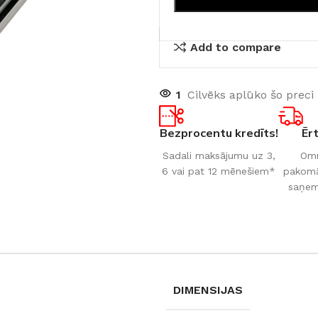
Add to compare
1
Cilvēks aplūko šo preci
Bezprocentu kredīts!
Ēr
Sadali maksājumu uz 3,
Omn
6 vai pat 12 mēnešiem*
pakomāt
saņem
DIMENSIJAS