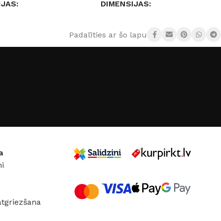
IJAS
DIMENSIJAS
,5 × 20,5 cm
200 × 2,6 × 5,2 cm
Padalīties ar šo lapu:
S TEMPERATŪRA
KRĀSA
Melns
neitrāli balta)
SPRIEGUMS
DC:48 V
15 W
Melns
a
i
UMS
DC:48 V
atgriezšana