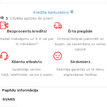
Kredīta kalkulators
2
Cilvēks aplūko šo preci
Bezprocentu kredīts!
Ērta piegāde
Sadali maksājumu uz 3, 6 vai pat
Omniva/Venipak pakomāti un
12 mēnešiem*
kurjeri, vai saņemšana uz vietas
salonā
Klientu atbalsts
Sirdsmiers
Izpalīdzīgs serviss:
Ražotāja garantija un 14 dienu
čatā, telefoniski, vai pa e-pastu
atgriezšanas tiesības
Papildu informācija
SVARS