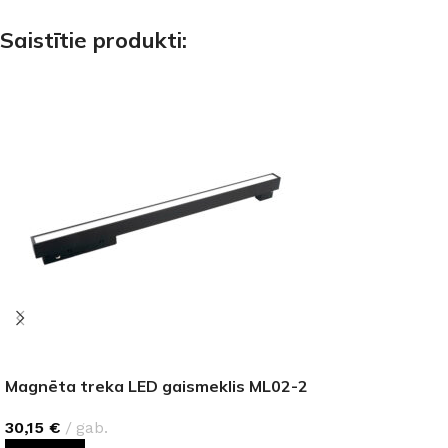
Saistītie produkti:
Magnēta treka LED gaismeklis ML02-2
30,15
€
gab.