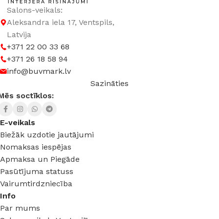
Salons-veikals:
Aleksandra iela 17, Ventspils,
Latvija
+371 22 00 33 68
+371 26 18 58 94
info@buvmark.lv
Sazināties
Mēs soctīklos:
E-veikals
Biežāk uzdotie jautājumi
Nomaksas iespējas
Apmaksa un Piegāde
Pasūtījuma statuss
Vairumtirdzniecība
Info
Par mums