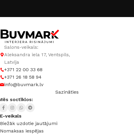
GAISMAS ATDEVE / W
80 lm / W
GAISMAS KRĀSU INDEKSS (CRI)
≥80
GAISMAS PLŪSMA
4480 lm
Salons-veikals:
Aleksandra iela 17, Ventspils,
GAISMAS TEMPERATŪRA
Latvija
+371 22 00 33 68
+371 26 18 58 94
3000 K (silti balta)
,
4000 K (neitrāli balta)
info@buvmark.lv
Sazināties
KRĀSA
Balts
Mēs soctīklos:
E-veikals
Biežāk uzdotie jautājumi
Nomaksas iespējas