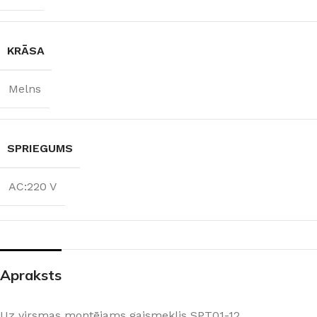
KRĀSA
Melns
SPRIEGUMS
AC:220 V
Apraksts
Uz virsmas montējams gaismeklis SPT01-12