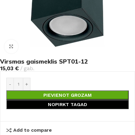
Noklikšķiniet, lai palielinātu
Virsmas gaismeklis SPT01-12
15,03
€
gab.
PIEVIENOT GROZAM
NOPIRKT TAGAD
Add to compare