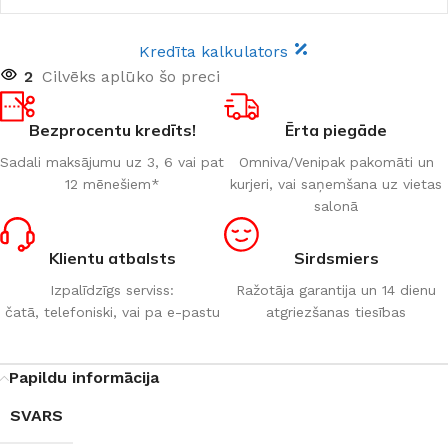
Kredīta kalkulators
2
Cilvēks aplūko šo preci
Bezprocentu kredīts!
Ērta piegāde
Sadali maksājumu uz 3, 6 vai pat
Omniva/Venipak pakomāti un
12 mēnešiem*
kurjeri, vai saņemšana uz vietas
salonā
Klientu atbalsts
Sirdsmiers
Izpalīdzīgs serviss:
Ražotāja garantija un 14 dienu
čatā, telefoniski, vai pa e-pastu
atgriezšanas tiesības
Papildu informācija
SVARS