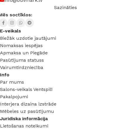
info@buvmark.lv
Sazināties
KRĀSA
Sudrabs
Mēs soctīklos:
E-veikals
Biežāk uzdotie jautājumi
Nomaksas iespējas
Apmaksa un Piegāde
Pasūtījuma statuss
Vairumtirdzniecība
Info
Par mums
Salons-veikals Ventspilī
Pakalpojumi
Interjera dizaina izstrāde
Mēbeles uz pasūtījumu
Juridiska informācija
Lietošanas noteikumi