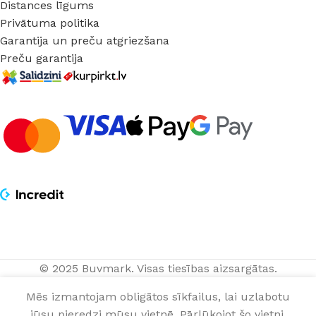
Distances līgums
Privātuma politika
Garantija un preču atgriezšana
Preču garantija
Virsapmetuma
© 2025 Buvmark.
Visas tiesības aizsargātas.
LED gaismeklis
PIEVIENOT
84,70
€
Smart-014
Mēs izmantojam obligātos sīkfailus, lai uzlabotu
gab.
NOPIRKT TAGA
dimmable (72W,
jūsu pieredzi mūsu vietnē. Pārlūkojot šo vietni,