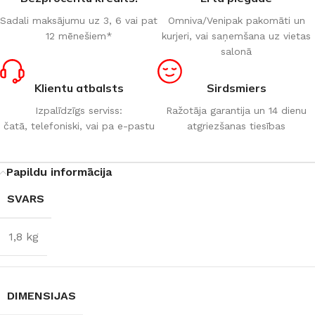
Sadali maksājumu uz 3, 6 vai pat
Omniva/Venipak pakomāti un
12 mēnešiem*
kurjeri, vai saņemšana uz vietas
salonā
Klientu atbalsts
Sirdsmiers
Izpalīdzīgs serviss:
Ražotāja garantija un 14 dienu
čatā, telefoniski, vai pa e-pastu
atgriezšanas tiesības
Papildu informācija
SVARS
1,8 kg
DIMENSIJAS