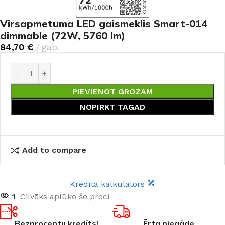
Virsapmetuma LED gaismeklis Smart-014
dimmable (72W, 5760 lm)
84,70
€
gab.
PIEVIENOT GROZAM
NOPIRKT TAGAD
Add to compare
Kredīta kalkulators
1
Cilvēks aplūko šo preci
Bezprocentu kredīts!
Ērta piegāde