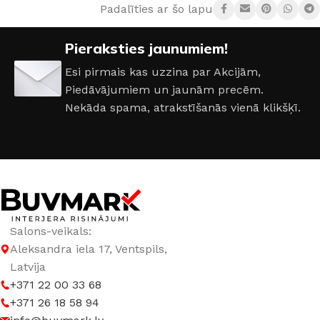
Padalīties ar šo lapu:
AIZSARDZĪBAS KLASE
IP44
Pieraksties jaunumiem!
ENERGOEFEKTIVITĀTES KLASE
G
Esi pirmais kas uzzina par Akcijām,
Piedāvājumiem un jaunām precēm.
JAUDA
36 W
Nekāda spama, atrakstīšanās vienā klikšķī.
GAISMAS ATDEVE / W
80 lm / W
GAISMAS KRĀSU INDEKSS (CRI)
≥80
GAISMAS PLŪSMA
4480 lm
Salons-veikals:
Aleksandra iela 17, Ventspils,
GAISMAS TEMPERATŪRA
Latvija
+371 22 00 33 68
+371 26 18 58 94
3000 K (silti balta)
,
4000 K (neitrāli balta)