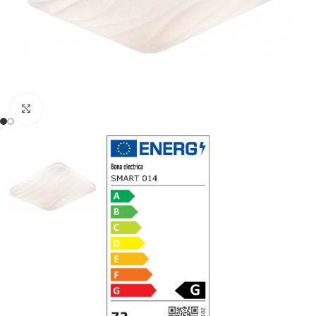
Noklikšķiniet, lai palielinātu