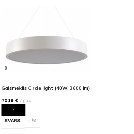
Gaismeklis Circle light (40W, 3600 lm)
70,18
€
gab.
PIEVIENOT GROZAM
SVARS
3 kg