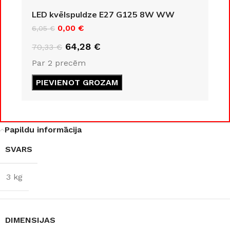
KLASE
LED kvēlspuldze E27 G125 8W WW
IP20
0,00
€
6,05
€
IP20
64,28
€
70,33
€
ENERGOEFEKTIVITĀTES
Par 2 precēm
KLASE
COKOLA TIPS
PIEVIENOT GROZAM
F
E27
JAUDA
8 W
JAUDA
35 W
Papildu informācija
SVARS
GAISMAS KRĀSU
KOLEKCIJA
Loft
INDEKSS (CRI)
3 kg
MATERIĀLS
≥80
Alumīnijs
GAISMAS PLŪSMA
DIMENSIJAS