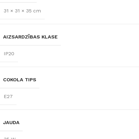
SPRIEGUMS
800 lm
31 × 31 × 35 cm
AC:230 V
GAISMAS
TEMPERATŪRA
AIZSARDZĪBAS KLASE
3000 K (silti balta)
IP20
COKOLA TIPS
E27
JAUDA