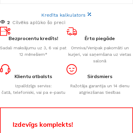
Kredīta kalkulators
2
Cilvēks aplūko šo preci
Bezprocentu kredīts!
Ērta piegāde
Sadali maksājumu uz 3, 6 vai pat
Omniva/Venipak pakomāti un
12 mēnešiem*
kurjeri, vai saņemšana uz vietas
salonā
Klientu atbalsts
Sirdsmiers
Izpalīdzīgs serviss:
Ražotāja garantija un 14 dienu
čatā, telefoniski, vai pa e-pastu
atgriezšanas tiesības
Izdevīgs komplekts!