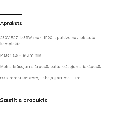
Apraksts
230V E27 1×35W max; IP20; spuldze nav iekļauta
komplektā.
Materiāls – alumīnija.
Melns krāsojums ārpusē, balts krāsojums iekšpusē.
Ø310mm×H350mm, kabeļa garums – 1m.
Saistītie produkti: