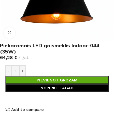
Noklikšķiniet, lai palielinātu
Piekaramais LED gaismeklis Indoor-044
(35W)
64,28
€
gab.
PIEVIENOT GROZAM
NOPIRKT TAGAD
Add to compare