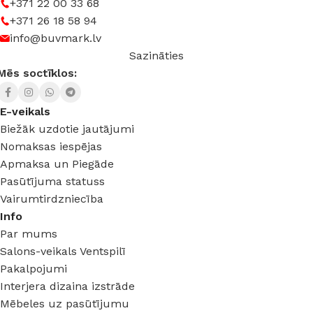
+371 22 00 33 68
+371 26 18 58 94
SPRIEGUMS
AC:230 V
info@buvmark.lv
Sazināties
Mēs soctīklos:
E-veikals
Biežāk uzdotie jautājumi
Nomaksas iespējas
Apmaksa un Piegāde
Pasūtījuma statuss
Vairumtirdzniecība
Info
Par mums
Salons-veikals Ventspilī
Pakalpojumi
Interjera dizaina izstrāde
Mēbeles uz pasūtījumu