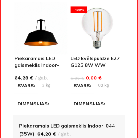
-100%
Piekaramais LED
LED kvēlspuldze E27
gaismeklis Indoor-
G125 8W WW
044 (35W)
0,00
€
64,28
€
gab.
6,05
€
SVARS
0,1 kg
SVARS
3 kg
DIMENSIJAS
DIMENSIJAS
12,5 × 12,5 × 17,8 cm
31 × 31 × 35 cm
Piekaramais LED gaismeklis Indoor-044
(35W)
64,28
€
gab.
AIZSARDZĪBAS KLASE
AIZSARDZĪBAS