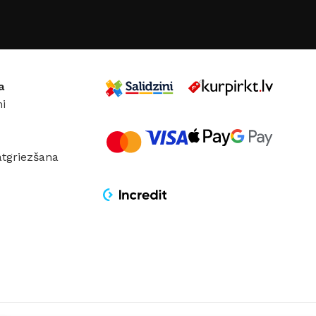
 TIPS
E27
COKOLA TIPS
E27
35 W
JAUDA
35 W
a
i
IJA
Loft
KOLEKCIJA
Loft
ĀLS
Alumīnijs
MATERIĀLS
Alumīnijs
atgriezšana
UMS
AC:230 V
SPRIEGUMS
AC:230 V