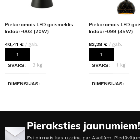
Piekaramais LED gaismeklis
Piekaramais LED gai
Indoor-003 (20W)
Indoor-099 (35W)
40,41
€
gab.
82,28
€
gab.
PIEVIENOT GROZAM
PIEVIENOT GROZAM
SVARS
3 kg
SVARS
1 kg
DIMENSIJAS
DIMENSIJAS
24 × 24 × 35 cm
30 × 30 × 20 cm
AIZSARDZĪBAS KLASE
AIZSARDZĪBAS KL
Pieraksties jaunumiem!
IP20
IP20
Esi pirmais kas uzzina par Akcijām, Piedāvā