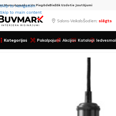
ar Mums
Apmaksa Un Piegāde
Biežāk Uzdotie Jautājumi
Skip to navigation
Skip to main content
Salons-Veikals
Šodien:
slēgts
Kategorijas
Pakalpojumi
Akcijas
Katalogi
Iedvesmai
Sākums
Visas preces
Apgaismojums
Gaismekļi
Lustras