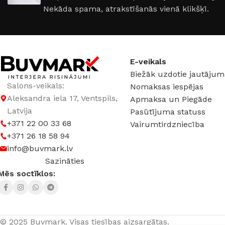
Nekāda spama, atrakstīšanās vienā klikšķī.
COKOLA TIPS
E14
COKOLA TIPS
E2
JAUDA
20 W
JAUDA
35 W
E-veikals
Biežāk uzdotie jautājum
KOLEKCIJA
Loft
KOLEKCIJA
Loft
Salons-veikals:
Nomaksas iespējas
Aleksandra iela 17, Ventspils,
Apmaksa un Piegāde
MATERIĀLS
Alumīnijs
MATERIĀLS
Dzel
Latvija
Pasūtījuma statuss
+371 22 00 33 68
Vairumtirdzniecība
+371 26 18 58 94
SPRIEGUMS
AC:230 V
SPRIEGUMS
AC:2
info@buvmark.lv
Sazināties
Mēs soctīklos:
© 2025 Buvmark.
Visas tiesības aizsargātas.