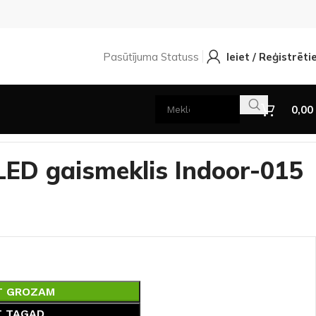
Pasūtījuma Statuss
Ieiet / Reģistrēti
0,00
LED gaismeklis Indoor-015
T GROZAM
T TAGAD