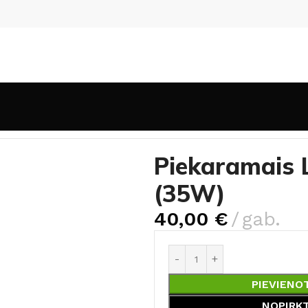
Piekaramais LED gaismeklis Indoor-015 (35W)
Piekaramais 
(35W)
40,00
€
gab.
PIEVIENO
NOPIRK