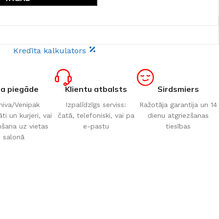
Kredīta kalkulators
ta piegāde
Klientu atbalsts
Sirdsmiers
iva/Venipak
Izpalīdzīgs serviss:
Ražotāja garantija un 14
i un kurjeri, vai
čatā, telefoniski, vai pa
dienu atgriezšanas
šana uz vietas
e-pastu
tiesības
salonā