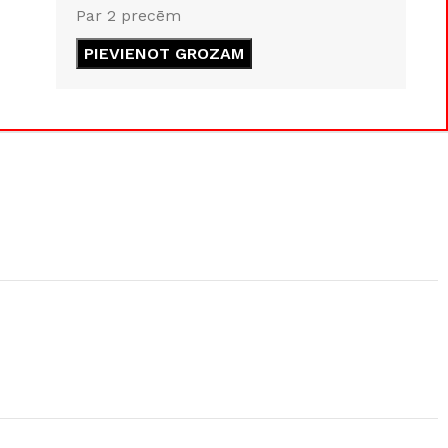
Par 2 precēm
GRĪDĀM
Apakšklāji
PIEVIENOT GROZAM
Grīdlīstes un aksesuāri
sastādījuši