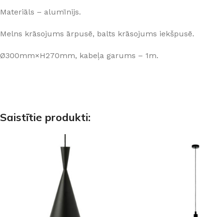
Materiāls – alumīnijs.
Melns krāsojums ārpusē, balts krāsojums iekšpusē.
Ø300mm×H270mm, kabeļa garums – 1m.
Saistītie produkti: