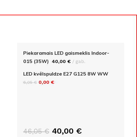
Piekaramais LED gaismeklis Indoor-
015 (35W)
40,00
€
gab.
LED kvēlspuldze E27 G125 8W WW
0,00
€
6,05
€
GRĪDAS SEGUMI
JAUNUMS!
Grīdas segumi
Naturālas grīdas no masīvkoka
Parketa grīdas
Skatīt
40,00
€
46,05
€
Vinila grīdas