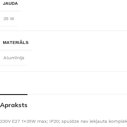
GAISMAS KRĀSU
JAUDA
MATERIĀLS
INDEKSS (CRI)
35 W
Alumīnijs
≥80
SPRIEGUMS
GAISMAS PLŪSMA
MATERIĀLS
AC:230 V
800 lm
Alumīnijs
GAISMAS
TEMPERATŪRA
3000 K (silti balta)
Apraksts
230V E27 1×35W max; IP20; spuldze nav iekļauta komplek