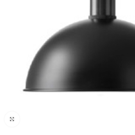
Noklikšķiniet, lai palielinātu