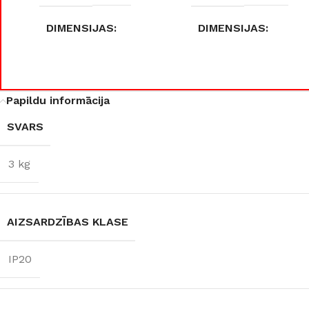
PALĪGINSTRUMENTI
Gumijas krāsa
Sīkāk
Sīkāk
DIMENSIJAS
DIMENSIJAS
Lāpstiņas
Mikrocements
J
Otas
SPC Sienas pane
12,5 × 12,5 × 17,8 cm
30 × 30 × 27 cm
Rullīši
Papildu informācija
AIZSARDZĪBAS KLA
AIZSARDZĪBAS
KLASE
SVARS
IP20
IP20
3 kg
ENERGOEFEKTIVITĀ
KLASE
COKOLA TIPS
E27
AIZSARDZĪBAS KLASE
F
JAUDA
35 W
IP20
JAUDA
8 W
KOLEKCIJA
Loft