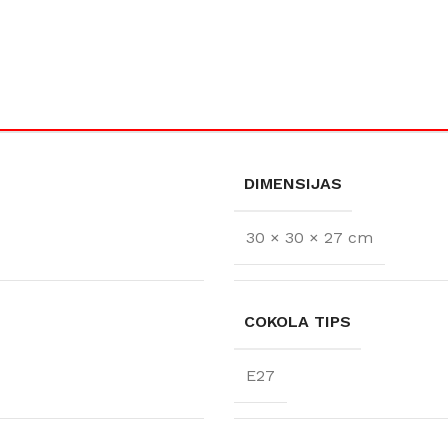
Klinkera
Mozaīkas
AUNUMS!
IESKATIES!
ļi
FLĪŽU KOLEKCIJAS
Aplūkojiet ražotāja kolekcijas, kuras 
profesionāli interjera dizaineri
SE
DIMENSIJAS
30 × 30 × 27 cm
TES
COKOLA TIPS
E27