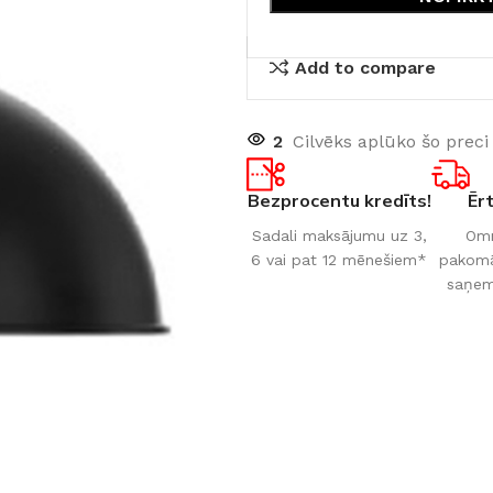
Add to compare
2
Cilvēks aplūko šo preci
Bezprocentu kredīts!
Ēr
Sadali maksājumu uz 3,
Omn
6 vai pat 12 mēnešiem*
pakomāt
saņem