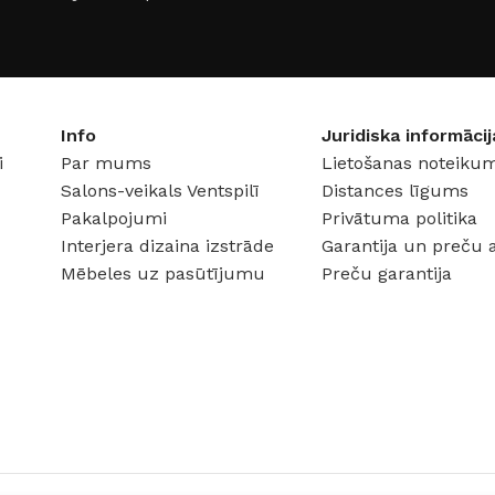
7
ENERGOEFEKTIVITĀTES
COKOLA
KLASE
JAUDA
F
Info
Juridiska informācij
i
Par mums
Lietošanas noteikum
KOLEKC
Salons-veikals Ventspilī
Distances līgums
GAISMAS ATDEVE / W
Pakalpojumi
Privātuma politika
zs
MATERI
Interjera dizaina izstrāde
Garantija un preču 
90 lm / W
Mēbeles uz pasūtījumu
Preču garantija
30 V
SPRIEG
GAISMAS KRĀSU
INDEKSS (CRI)
≥80
GAISMAS PLŪSMA