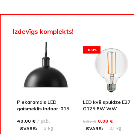
Izdevīgs komplekts!
-100%
ŠĶIDRĀS TAPETES
APDAREI
Piekaramais LED
LED kvēlspuldze E27
Šķidrās tapetes
MixAr
Silk Plaster kolekcijas
Dekoratīvie apm
gaismeklis Indoor-015
G125 8W WW
PREMIUM
(35W)
Ekoloģisks un videi draudzīgs
Apmetums
Victoria du Monde kolekcijas
Gruntis un Lakas
0,00
€
40,00
€
gab.
6,05
€
risinājums
telpām
SVARS
0,1 kg
Piedevas (lakas, spīdumi un tml.)
Krāsas
SVARS
3 kg