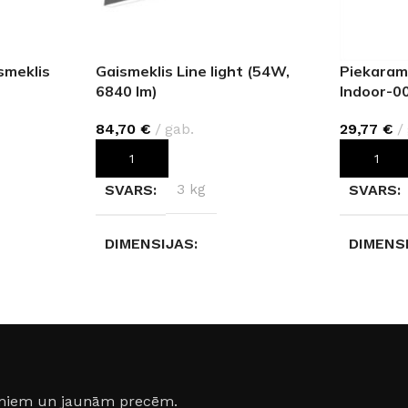
smeklis
Gaismeklis Line light (54W,
Piekaram
6840 lm)
Indoor-0
84,70
€
gab.
29,77
€
PIEVIENOT GROZAM
PIEVIEN
SVARS
3 kg
SVARS
DIMENSIJAS
DIMENS
231,5 × 5 × 7 cm
32 × 32 
ASE
AIZSARDZĪBAS KLASE
AIZSAR
IP40
IP20
jumiem un jaunām precēm.