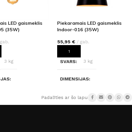
ais LED gaismeklis
Piekaramais LED gaismeklis
05 (35W)
Indoor-016 (35W)
gab.
55,95
€
gab.
OT GROZAM
PIEVIENOT GROZAM
3 kg
SVARS
3 kg
IJAS
DIMENSIJAS
× 16 cm
30 × 30 × 32 cm
Padalīties ar šo lapu:
DZĪBAS KLASE
AIZSARDZĪBAS KLASE
IP20