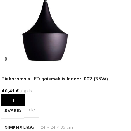
Piekaramais LED gaismeklis Indoor-002 (35W)
40,41
€
gab.
PIEVIENOT GROZAM
SVARS
3 kg
DIMENSIJAS
24 × 24 × 35 cm