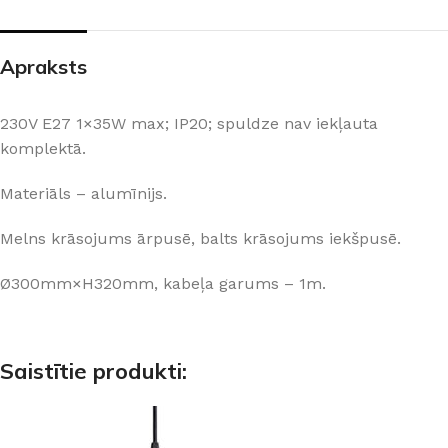
Apraksts
230V E27 1×35W max; IP20; spuldze nav iekļauta
komplektā.
Materiāls – alumīnijs.
Melns krāsojums ārpusē, balts krāsojums iekšpusē.
Ø300mm×H320mm, kabeļa garums – 1m.
Saistītie produkti: