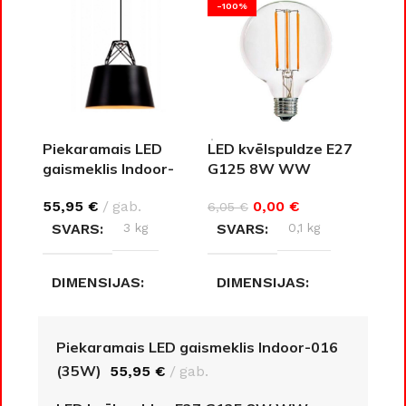
-100%
Piekaramais LED
LED kvēlspuldze E27
gaismeklis Indoor-
G125 8W WW
016 (35W)
0,00
€
55,95
€
gab.
6,05
€
SVARS
0,1 kg
SVARS
3 kg
DIMENSIJAS
DIMENSIJAS
12,5 × 12,5 × 17,8 cm
30 × 30 × 32 cm
Piekaramais LED gaismeklis Indoor-016
(35W)
55,95
€
gab.
AIZSARDZĪBAS KLASE
AIZSARDZĪBAS
KLASE