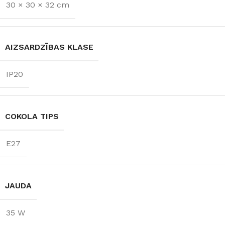
800 lm
30 × 30 × 32 cm
AC:230 V
GAISMAS
TEMPERATŪRA
AIZSARDZĪBAS KLASE
3000 K (silti balta)
IP20
COKOLA TIPS
E27
JAUDA
35 W