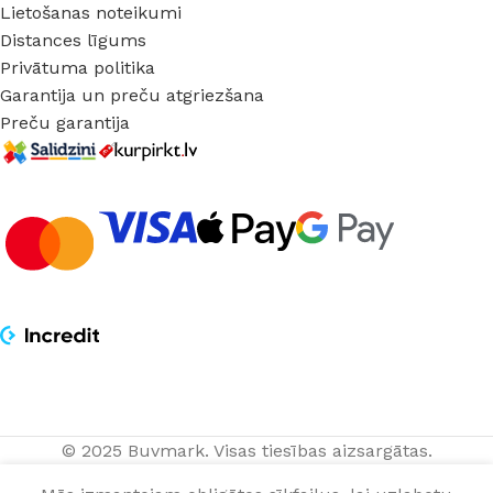
Lietošanas noteikumi
Distances līgums
Privātuma politika
Garantija un preču atgriezšana
Preču garantija
© 2025 Buvmark.
Visas tiesības aizsargātas.
Piekaramais
PIEVIENOT
55,95
€
LED gaismeklis