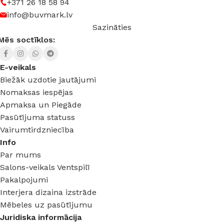
+371 26 18 58 94
info@buvmark.lv
Sazināties
Mēs soctīklos:
E-veikals
Biežāk uzdotie jautājumi
Nomaksas iespējas
Apmaksa un Piegāde
Pasūtījuma statuss
Vairumtirdzniecība
Info
Par mums
Salons-veikals Ventspilī
Pakalpojumi
Interjera dizaina izstrāde
Mēbeles uz pasūtījumu
Juridiska informācija