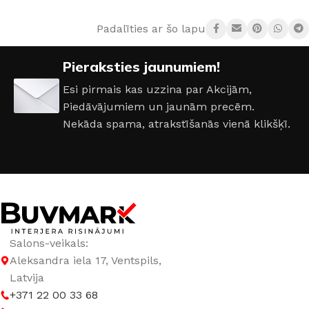
Padalīties ar šo lapu:
AIZSARDZĪBAS KLASE
IP20
Pieraksties jaunumiem!
COKOLA TIPS
E27
Esi pirmais kas uzzina par Akcijām,
Piedāvājumiem un jaunām precēm.
JAUDA
35 W
Nekāda spama, atrakstīšanās vienā klikšķī.
KOLEKCIJA
Loft
MATERIĀLS
Alumīnijs
SPRIEGUMS
AC:230 V
Salons-veikals:
Aleksandra iela 17, Ventspils,
Latvija
+371 22 00 33 68