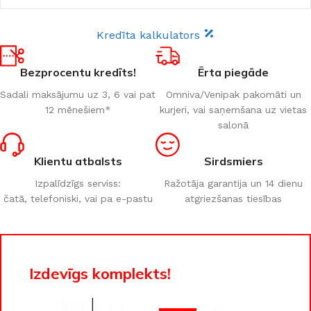
Kredīta kalkulators
Bezprocentu kredīts!
Ērta piegāde
Sadali maksājumu uz 3, 6 vai pat
Omniva/Venipak pakomāti un
12 mēnešiem*
kurjeri, vai saņemšana uz vietas
salonā
Klientu atbalsts
Sirdsmiers
Izpalīdzīgs serviss:
Ražotāja garantija un 14 dienu
čatā, telefoniski, vai pa e-pastu
atgriezšanas tiesības
Izdevīgs komplekts!