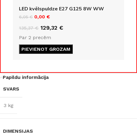
KLASE
LED kvēlspuldze E27 G125 8W WW
IP20
0,00
€
6,05
€
IP20
129,32
€
135,37
€
ENERGOEFEKTIVITĀTES
Par 2 precēm
KLASE
COKOLA TIPS
PIEVIENOT GROZAM
F
E27
JAUDA
8 W
JAUDA
35 W
Papildu informācija
SVARS
GAISMAS KRĀSU
KOLEKCIJA
Loft
INDEKSS (CRI)
3 kg
MATERIĀLS
≥80
Alumīnijs
GAISMAS PLŪSMA
DIMENSIJAS