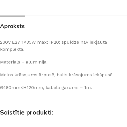
Apraksts
230V E27 1×35W max; IP20; spuldze nav iekļauta
komplektā.
Materiāls – alumīnija.
Melns krāsojums ārpusē, balts krāsojums iekšpusē.
Ø480mm×H120mm, kabeļa garums – 1m.
Saistītie produkti: