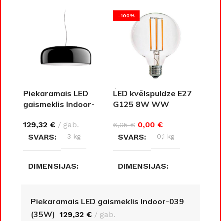
-100%
Piekaramais LED
LED kvēlspuldze E27
gaismeklis Indoor-
G125 8W WW
039 (35W)
0,00
€
129,32
€
gab.
6,05
€
SVARS
0,1 kg
SVARS
3 kg
DIMENSIJAS
DIMENSIJAS
12,5 × 12,5 × 17,8 cm
48 × 48 × 12 cm
Piekaramais LED gaismeklis Indoor-039
(35W)
129,32
€
gab.
AIZSARDZĪBAS KLASE
AIZSARDZĪBAS