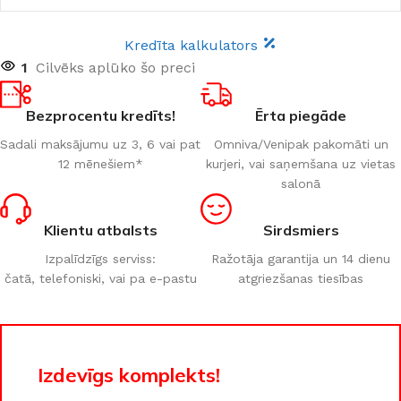
Kredīta kalkulators
1
Cilvēks aplūko šo preci
Bezprocentu kredīts!
Ērta piegāde
Sadali maksājumu uz 3, 6 vai pat
Omniva/Venipak pakomāti un
12 mēnešiem*
kurjeri, vai saņemšana uz vietas
salonā
Klientu atbalsts
Sirdsmiers
Izpalīdzīgs serviss:
Ražotāja garantija un 14 dienu
čatā, telefoniski, vai pa e-pastu
atgriezšanas tiesības
Izdevīgs komplekts!