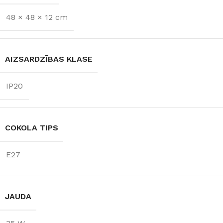
SPRIEGUMS
800 lm
48 × 48 × 12 cm
AC:230 V
GAISMAS
TEMPERATŪRA
AIZSARDZĪBAS KLASE
3000 K (silti balta)
IP20
COKOLA TIPS
E27
JAUDA