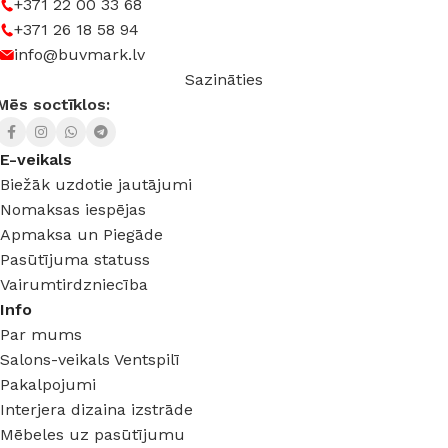
+371 22 00 33 68
+371 26 18 58 94
info@buvmark.lv
Sazināties
Mēs soctīklos:
E-veikals
Biežāk uzdotie jautājumi
Nomaksas iespējas
Apmaksa un Piegāde
Pasūtījuma statuss
Vairumtirdzniecība
Info
Par mums
Salons-veikals Ventspilī
Pakalpojumi
Interjera dizaina izstrāde
Mēbeles uz pasūtījumu