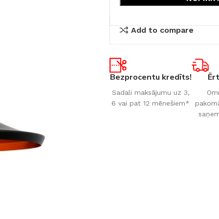
Add to compare
Bezprocentu kredīts!
Ēr
Sadali maksājumu uz 3,
Omn
6 vai pat 12 mēnešiem*
pakomāt
saņem