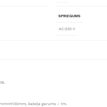
Klinkera
Mozaīkas
AUNUMS!
IESKATIES!
SPRIEGUMS
ļi
FLĪŽU KOLEKCIJAS
Aplūkojiet ražotāja kolekcijas, kuras 
AC:230 V
profesionāli interjera dizaineri
tā.
360mm×H130mm, kabeļa garums – 1m.