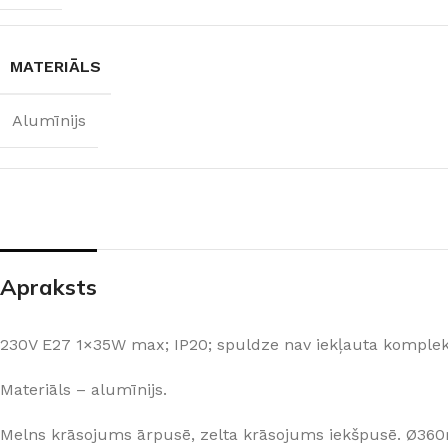
PALĪGINSTRUMENTI
Gumijas krāsa
Sīkāk
Sīkāk
Lāpstiņas
Mikrocements
J
MATERIĀLS
Otas
SPC Sienas pane
Rullīši
Alumīnijs
Apraksts
230V E27 1×35W max; IP20; spuldze nav iekļauta komplek
Materiāls – alumīnijs.
Melns krāsojums ārpusē, zelta krāsojums iekšpusē. Ø