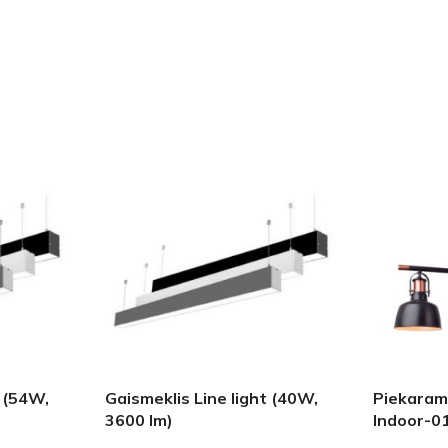
t (54W,
Gaismeklis Line light (40W,
Piekaram
3600 lm)
Indoor-0