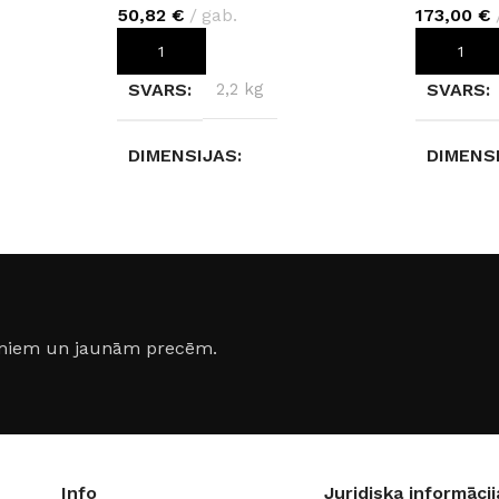
50,82
€
gab.
173,00
€
PIEVIENOT GROZAM
PIEVIEN
SVARS
2,2 kg
SVARS
DIMENSIJAS
DIMENS
116 × 5 × 7 cm
22 × 22 
ASE
AIZSARDZĪBAS KLASE
AIZSAR
IP40
IP20
jumiem un jaunām precēm.
ĀTES
ENERGOEFEKTIVITĀTES
COKOLA
KLASE
JAUDA
F
Info
Juridiska informācij