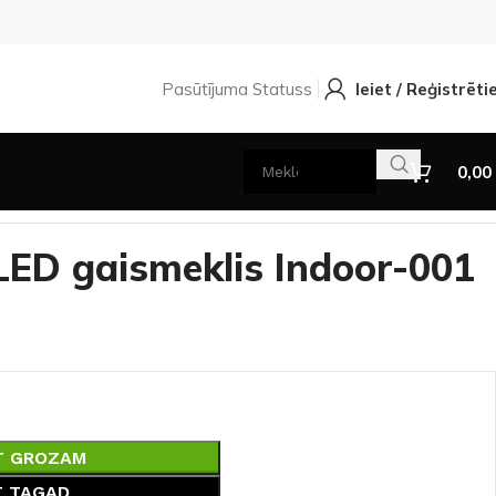
Pasūtījuma Statuss
Ieiet / Reģistrēti
0,00
LED gaismeklis Indoor-001
T GROZAM
T TAGAD