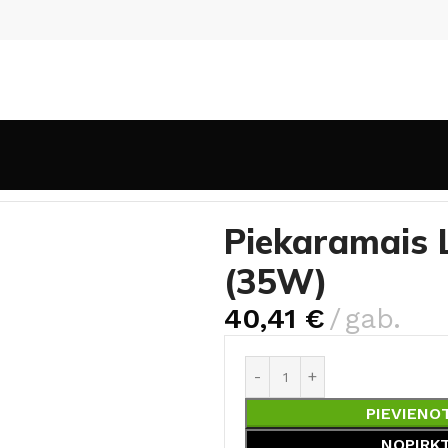
Piekaramais LED gaismeklis Indoor-001 (35W)
Piekaramais 
(35W)
40,41
€
gab.
PIEVIENO
NOPIRK