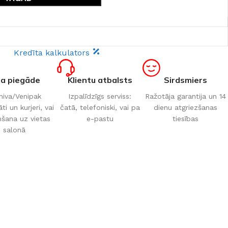
Kredīta kalkulators
ta piegāde
Klientu atbalsts
Sirdsmiers
iva/Venipak
Izpalīdzīgs serviss:
Ražotāja garantija un 14
i un kurjeri, vai
čatā, telefoniski, vai pa
dienu atgriezšanas
šana uz vietas
e-pastu
tiesības
salonā