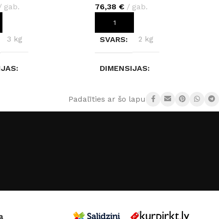
gab.
76,38
€
gab.
OT GROZAM
PIEVIENOT GROZAM
3 kg
SVARS
2 kg
IJAS
DIMENSIJAS
× 28 cm
50 × 50 × 50 cm
Padalīties ar šo lapu:
DZĪBAS KLASE
AIZSARDZĪBAS KLASE
IP20
 TIPS
E27
COKOLA TIPS
E27
35 W
JAUDA
35 W
a