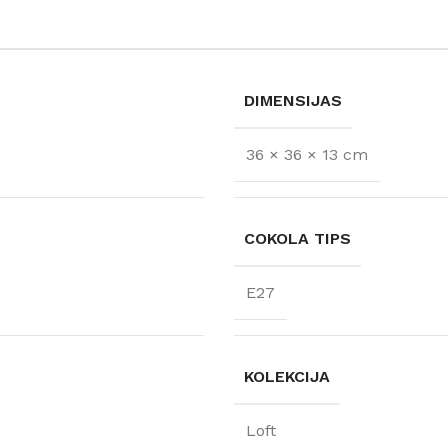
DIMENSIJAS
36 × 36 × 13 cm
COKOLA TIPS
E27
FLĪZES
t
Flīzes
etumi
Dekoratīvās
KOLEKCIJA
 fasādem un mitrām
Fasādei
Skatīt
Grīdām un sienām
Loft