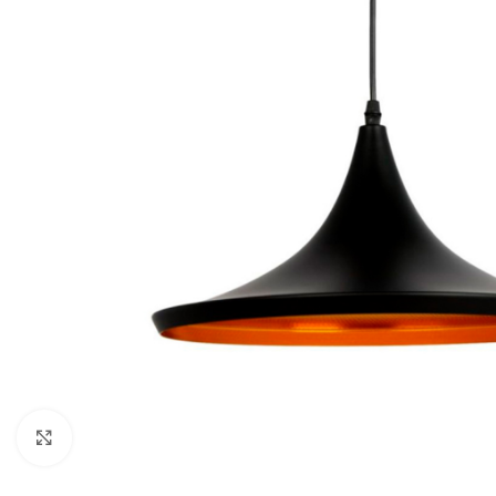
Noklikšķiniet, lai palielinātu