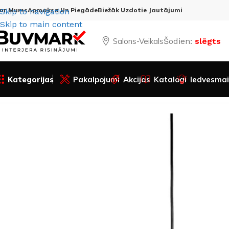
ar Mums
Apmaksa Un Piegāde
Biežāk Uzdotie Jautājumi
Skip to navigation
Skip to main content
Salons-Veikals
Šodien:
slēgts
Kategorijas
Pakalpojumi
Akcijas
Katalogi
Iedvesmai
Sākums
Visas preces
Apgaismojums
Gaismekļi
Lustras