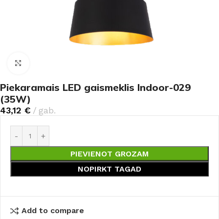
Noklikšķiniet, lai palielinātu
Piekaramais LED gaismeklis Indoor-029
(35W)
43,12
€
gab.
PIEVIENOT GROZAM
NOPIRKT TAGAD
Add to compare