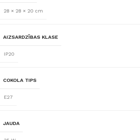
SPRIEGUMS
800 lm
28 × 28 × 20 cm
AC:230 V
GAISMAS
TEMPERATŪRA
AIZSARDZĪBAS KLASE
3000 K (silti balta)
IP20
COKOLA TIPS
E27
JAUDA