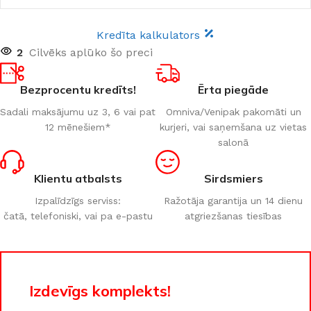
Kredīta kalkulators
2
Cilvēks aplūko šo preci
Bezprocentu kredīts!
Ērta piegāde
Sadali maksājumu uz 3, 6 vai pat
Omniva/Venipak pakomāti un
12 mēnešiem*
kurjeri, vai saņemšana uz vietas
salonā
Klientu atbalsts
Sirdsmiers
Izpalīdzīgs serviss:
Ražotāja garantija un 14 dienu
čatā, telefoniski, vai pa e-pastu
atgriezšanas tiesības
Izdevīgs komplekts!