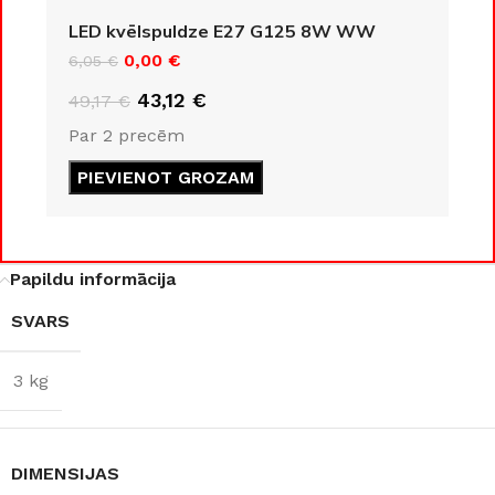
KLASE
LED kvēlspuldze E27 G125 8W WW
IP20
0,00
€
6,05
€
IP20
43,12
€
49,17
€
ENERGOEFEKTIVITĀTES
Par 2 precēm
KLASE
COKOLA TIPS
PIEVIENOT GROZAM
F
E27
JAUDA
8 W
JAUDA
35 W
Papildu informācija
SVARS
GAISMAS KRĀSU
KOLEKCIJA
Loft
INDEKSS (CRI)
3 kg
MATERIĀLS
≥80
Alumīnijs
GAISMAS PLŪSMA
DIMENSIJAS