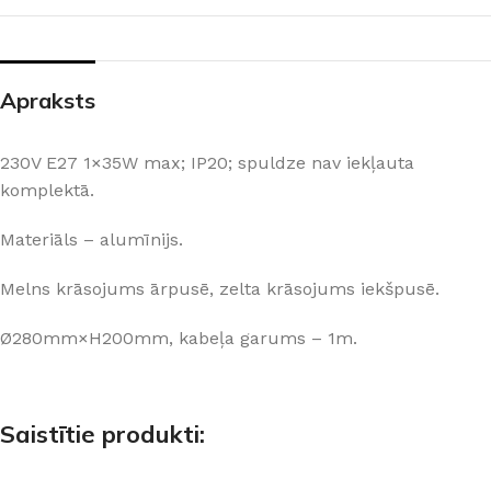
Apraksts
230V E27 1×35W max; IP20; spuldze nav iekļauta
komplektā.
Materiāls – alumīnijs.
Melns krāsojums ārpusē, zelta krāsojums iekšpusē.
Ø280mm×H200mm, kabeļa garums – 1m.
Saistītie produkti: