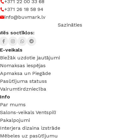
+371 22 00 33 68
+371 26 18 58 94
SPRIEGUMS
AC:230 V
info@buvmark.lv
Sazināties
Mēs soctīklos:
E-veikals
Biežāk uzdotie jautājumi
Nomaksas iespējas
Apmaksa un Piegāde
Pasūtījuma statuss
Vairumtirdzniecība
Info
Par mums
Salons-veikals Ventspilī
Pakalpojumi
Interjera dizaina izstrāde
Mēbeles uz pasūtījumu