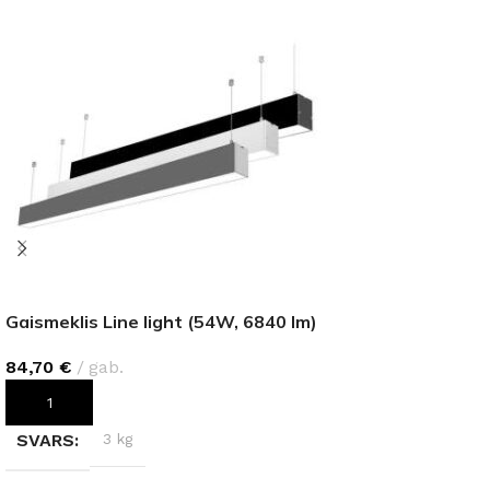
Gaismeklis Line light (54W, 6840 lm)
84,70
€
gab.
PIEVIENOT GROZAM
SVARS
3 kg