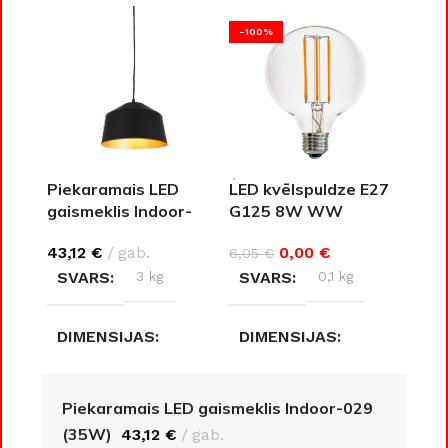
-100%
Piekaramais LED
LED kvēlspuldze E27
gaismeklis Indoor-
G125 8W WW
029 (35W)
0,00
€
43,12
€
gab.
6,05
€
SVARS
0,1 kg
SVARS
3 kg
DIMENSIJAS
DIMENSIJAS
12,5 × 12,5 × 17,8 cm
28 × 28 × 20 cm
Piekaramais LED gaismeklis Indoor-029
(35W)
43,12
€
gab.
AIZSARDZĪBAS KLASE
AIZSARDZĪBAS