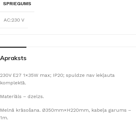
SPRIEGUMS
AC:230 V
Apraksts
230V E27 1×35W max; IP20; spuldze nav iekļauta
komplektā.
Materiāls – dzelzs.
Melnā krāsošana. Ø350mm×H220mm, kabeļa garums –
1m.