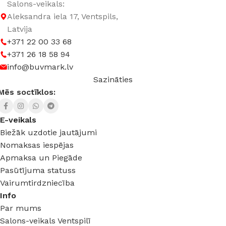
Salons-veikals:
Aleksandra iela 17, Ventspils,
Latvija
+371 22 00 33 68
+371 26 18 58 94
info@buvmark.lv
Sazināties
Mēs soctīklos:
E-veikals
Biežāk uzdotie jautājumi
Nomaksas iespējas
Apmaksa un Piegāde
Pasūtījuma statuss
Vairumtirdzniecība
Info
Par mums
Salons-veikals Ventspilī