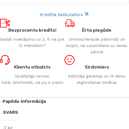
Kredīta kalkulators
Bezprocentu kredīts!
Ērta piegāde
Sadali maksājumu uz 3, 6 vai pat
Omniva/Venipak pakomāti un
12 mēnešiem*
kurjeri, vai saņemšana uz vietas
salonā
Klientu atbalsts
Sirdsmiers
Izpalīdzīgs serviss:
Ražotāja garantija un 14 dienu
čatā, telefoniski, vai pa e-pastu
atgriezšanas tiesības
Papildu informācija
SVARS
3 kg