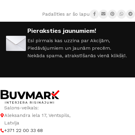
Padalīties ar šo lapu:
AIZSARDZĪBAS KLASE
IP20
Pieraksties jaunumiem!
COKOLA TIPS
E14
Esi pirmais kas uzzina par Akcijām,
Piedāvājumiem un jaunām precēm.
JAUDA
20 W
Nekāda spama, atrakstīšanās vienā klikšķī.
KOLEKCIJA
Loft
MATERIĀLS
Alumīnijs
SPRIEGUMS
AC:230 V
Salons-veikals:
Aleksandra iela 17, Ventspils,
Latvija
+371 22 00 33 68