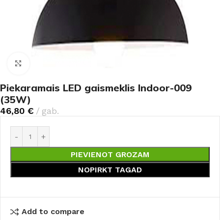
Noklikšķiniet, lai palielinātu
Piekaramais LED gaismeklis Indoor-009
(35W)
46,80
€
gab.
PIEVIENOT GROZAM
NOPIRKT TAGAD
Add to compare