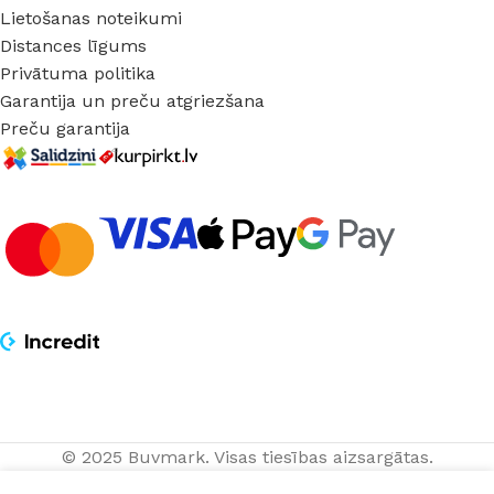
Lietošanas noteikumi
Distances līgums
Privātuma politika
Garantija un preču atgriezšana
Preču garantija
© 2025 Buvmark.
Visas tiesības aizsargātas.
Piekaramais
PIEVIENOT
46,80
€
LED gaismeklis