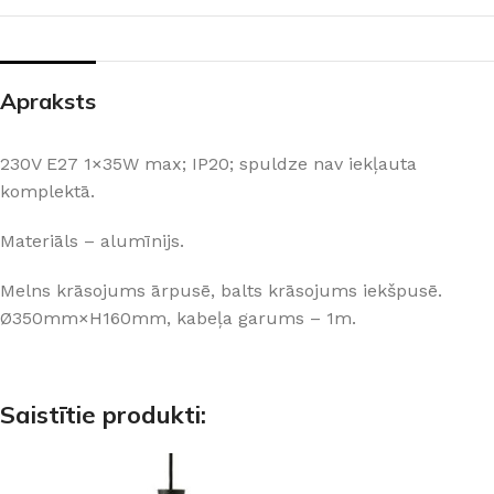
Apraksts
230V E27 1×35W max; IP20; spuldze nav iekļauta
komplektā.
Materiāls – alumīnijs.
Melns krāsojums ārpusē, balts krāsojums iekšpusē.
Ø350mm×H160mm, kabeļa garums – 1m.
Saistītie produkti: