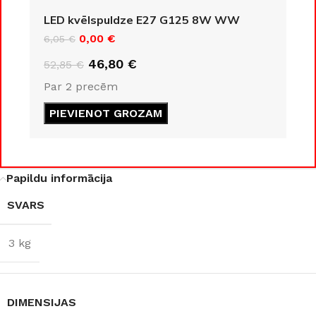
KLASE
LED kvēlspuldze E27 G125 8W WW
IP20
0,00
€
6,05
€
IP20
46,80
€
52,85
€
ENERGOEFEKTIVITĀTES
Par 2 precēm
KLASE
COKOLA TIPS
PIEVIENOT GROZAM
F
E27
JAUDA
8 W
JAUDA
35 W
Papildu informācija
SVARS
GAISMAS KRĀSU
KOLEKCIJA
Loft
INDEKSS (CRI)
3 kg
MATERIĀLS
≥80
Alumīnijs
GAISMAS PLŪSMA
DIMENSIJAS