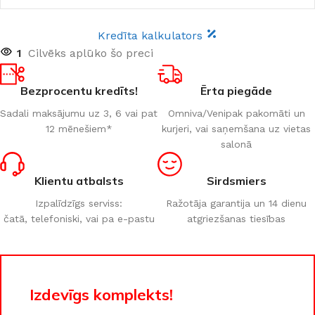
Kredīta kalkulators
1
Cilvēks aplūko šo preci
Bezprocentu kredīts!
Ērta piegāde
Sadali maksājumu uz 3, 6 vai pat
Omniva/Venipak pakomāti un
12 mēnešiem*
kurjeri, vai saņemšana uz vietas
salonā
Klientu atbalsts
Sirdsmiers
Izpalīdzīgs serviss:
Ražotāja garantija un 14 dienu
čatā, telefoniski, vai pa e-pastu
atgriezšanas tiesības
Izdevīgs komplekts!