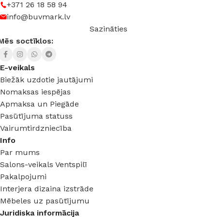
+371 26 18 58 94
info@buvmark.lv
Sazināties
Mēs soctīklos:
E-veikals
Biežāk uzdotie jautājumi
Nomaksas iespējas
Apmaksa un Piegāde
Pasūtījuma statuss
Vairumtirdzniecība
Info
Par mums
Salons-veikals Ventspilī
Pakalpojumi
Interjera dizaina izstrāde
Mēbeles uz pasūtījumu
Juridiska informācija