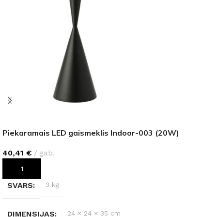
Piekaramais LED gaismeklis Indoor-003 (20W)
40,41
€
gab.
PIEVIENOT GROZAM
SVARS
3 kg
DIMENSIJAS
24 × 24 × 35 cm