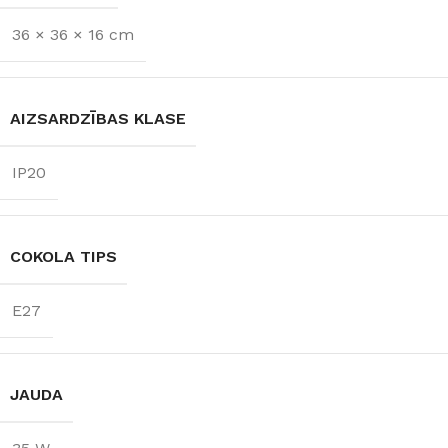
SPRIEGUMS
800 lm
36 × 36 × 16 cm
AC:230 V
GAISMAS
TEMPERATŪRA
AIZSARDZĪBAS KLASE
3000 K (silti balta)
IP20
COKOLA TIPS
E27
JAUDA