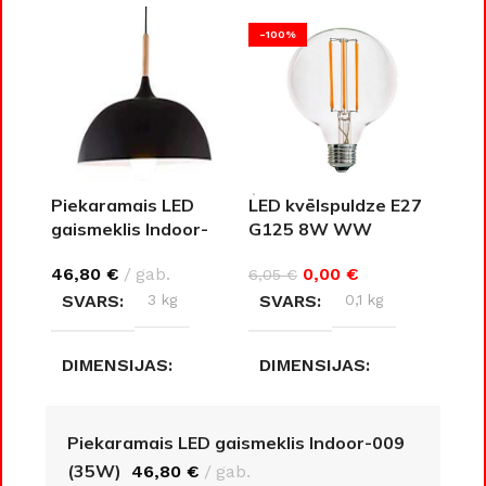
-100%
Piekaramais LED
LED kvēlspuldze E27
gaismeklis Indoor-
G125 8W WW
009 (35W)
0,00
€
46,80
€
gab.
6,05
€
SVARS
0,1 kg
SVARS
3 kg
DIMENSIJAS
DIMENSIJAS
12,5 × 12,5 × 17,8 cm
36 × 36 × 16 cm
Piekaramais LED gaismeklis Indoor-009
(35W)
46,80
€
gab.
AIZSARDZĪBAS KLASE
AIZSARDZĪBAS