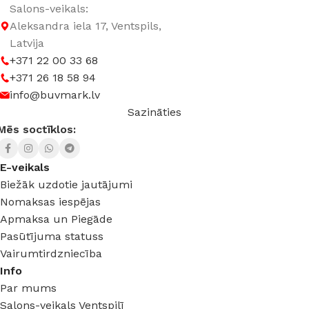
SPRIEGUMS
AC:230 V
Salons-veikals:
Aleksandra iela 17, Ventspils,
Latvija
+371 22 00 33 68
+371 26 18 58 94
info@buvmark.lv
Sazināties
Mēs soctīklos:
E-veikals
Biežāk uzdotie jautājumi
Nomaksas iespējas
Apmaksa un Piegāde
Pasūtījuma statuss
Vairumtirdzniecība
Info
Par mums
Salons-veikals Ventspilī