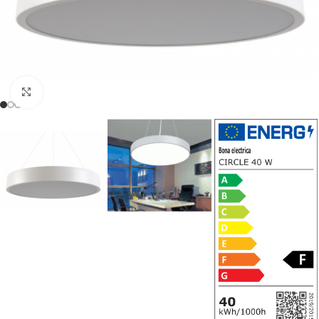
Noklikšķiniet, lai palielinātu