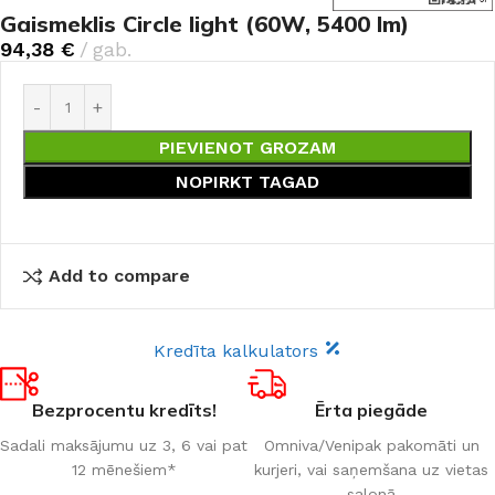
Gaismeklis Circle light (60W, 5400 lm)
94,38
€
gab.
PIEVIENOT GROZAM
NOPIRKT TAGAD
Add to compare
Kredīta kalkulators
Bezprocentu kredīts!
Ērta piegāde
Sadali maksājumu uz 3, 6 vai pat
Omniva/Venipak pakomāti un
12 mēnešiem*
kurjeri, vai saņemšana uz vietas
salonā