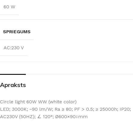
60 W
SPRIEGUMS
AC:230 V
Apraksts
Circle light 60W WW (white color)
LED; 3000K; ~90 lm/W; Ra ≥ 80; PF > 0.5; ≥ 25000h; IP20;
AC230V (50HZ); ∠ 120°; Ø600×90↕mm