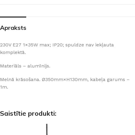
Apraksts
230V E27 1×35W max; IP20; spuldze nav iekļauta
komplektā.
Materiāls – alumīnijs.
Melnā krāsošana. Ø350mm×H130mm, kabeļa garums –
1m.
Saistītie produkti: