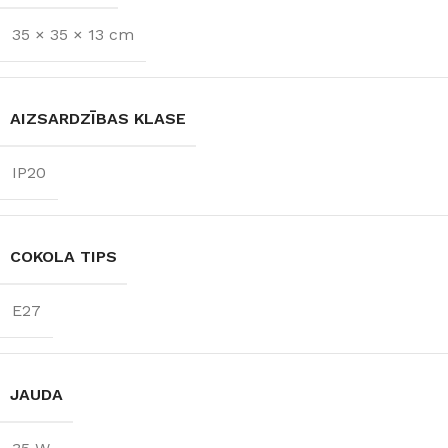
SPRIEGUMS
800 lm
35 × 35 × 13 cm
AC:230 V
GAISMAS
TEMPERATŪRA
AIZSARDZĪBAS KLASE
3000 K (silti balta)
IP20
COKOLA TIPS
E27
JAUDA