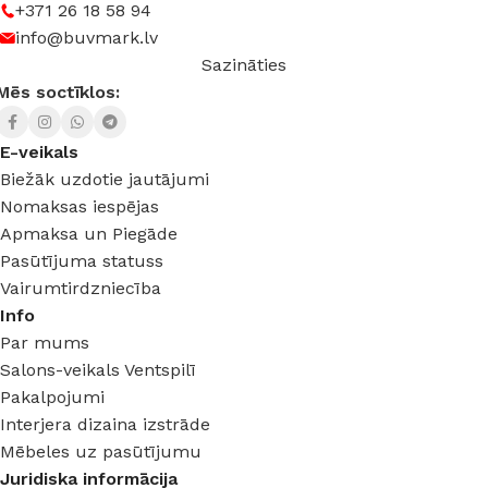
+371 26 18 58 94
info@buvmark.lv
Sazināties
Mēs soctīklos:
E-veikals
Biežāk uzdotie jautājumi
Nomaksas iespējas
Apmaksa un Piegāde
Pasūtījuma statuss
Vairumtirdzniecība
Info
Par mums
Salons-veikals Ventspilī
Pakalpojumi
Interjera dizaina izstrāde
Mēbeles uz pasūtījumu
Juridiska informācija