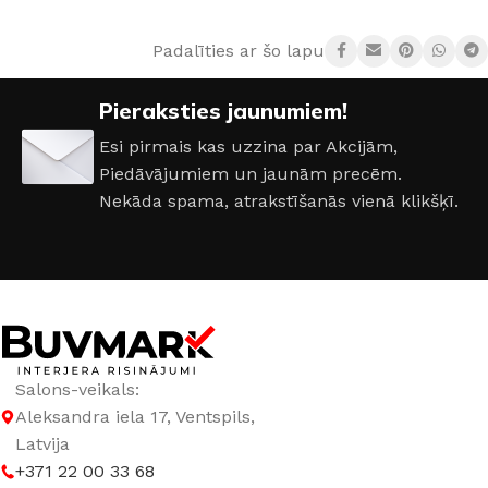
Padalīties ar šo lapu:
AIZSARDZĪBAS KLASE
IP20
Pieraksties jaunumiem!
COKOLA TIPS
E27
Esi pirmais kas uzzina par Akcijām,
Piedāvājumiem un jaunām precēm.
JAUDA
35 W
Nekāda spama, atrakstīšanās vienā klikšķī.
KOLEKCIJA
Loft
MATERIĀLS
Dzelzs
SPRIEGUMS
AC:230 V
Salons-veikals:
Aleksandra iela 17, Ventspils,
Latvija
+371 22 00 33 68