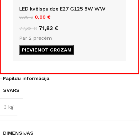
KLASE
LED kvēlspuldze E27 G125 8W WW
IP20
0,00
€
6,05
€
IP20
71,83
€
77,88
€
ENERGOEFEKTIVITĀTES
Par 2 precēm
KLASE
COKOLA TIPS
PIEVIENOT GROZAM
F
E27
JAUDA
8 W
JAUDA
35 W
Papildu informācija
SVARS
GAISMAS KRĀSU
KOLEKCIJA
Loft
INDEKSS (CRI)
3 kg
MATERIĀLS
≥80
Alumīnijs
GAISMAS PLŪSMA
DIMENSIJAS