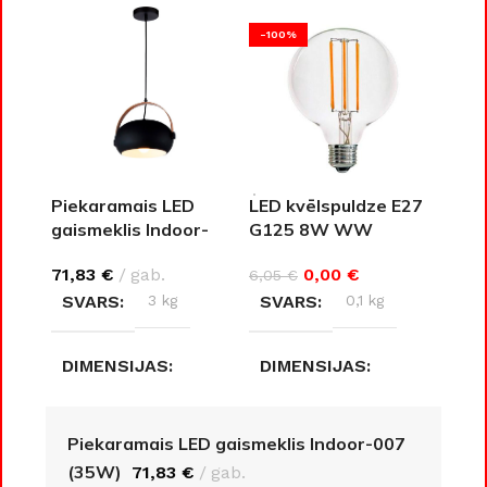
-100%
Piekaramais LED
LED kvēlspuldze E27
gaismeklis Indoor-
G125 8W WW
007 (35W)
0,00
€
71,83
€
gab.
6,05
€
SVARS
0,1 kg
SVARS
3 kg
DIMENSIJAS
DIMENSIJAS
12,5 × 12,5 × 17,8 cm
35 × 35 × 13 cm
Piekaramais LED gaismeklis Indoor-007
(35W)
71,83
€
gab.
AIZSARDZĪBAS KLASE
AIZSARDZĪBAS