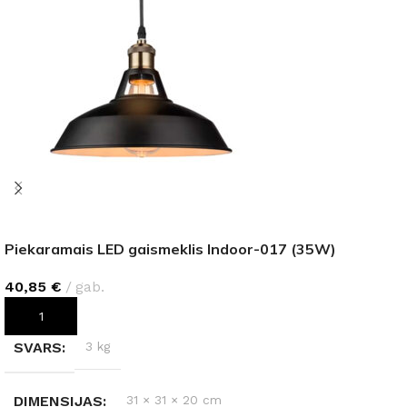
Piekaramais LED gaismeklis Indoor-017 (35W)
40,85
€
gab.
PIEVIENOT GROZAM
SVARS
3 kg
DIMENSIJAS
31 × 31 × 20 cm