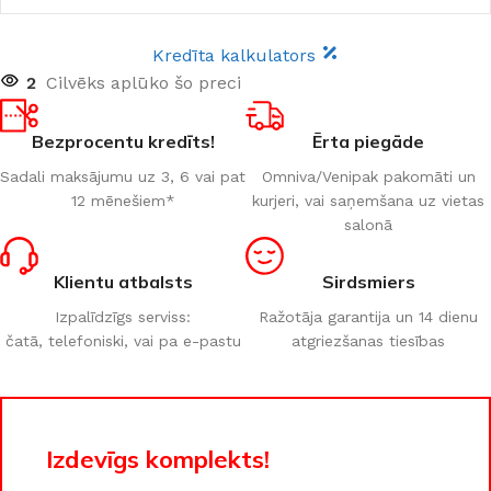
Kredīta kalkulators
2
Cilvēks aplūko šo preci
Bezprocentu kredīts!
Ērta piegāde
Sadali maksājumu uz 3, 6 vai pat
Omniva/Venipak pakomāti un
12 mēnešiem*
kurjeri, vai saņemšana uz vietas
salonā
Klientu atbalsts
Sirdsmiers
Izpalīdzīgs serviss:
Ražotāja garantija un 14 dienu
čatā, telefoniski, vai pa e-pastu
atgriezšanas tiesības
Izdevīgs komplekts!