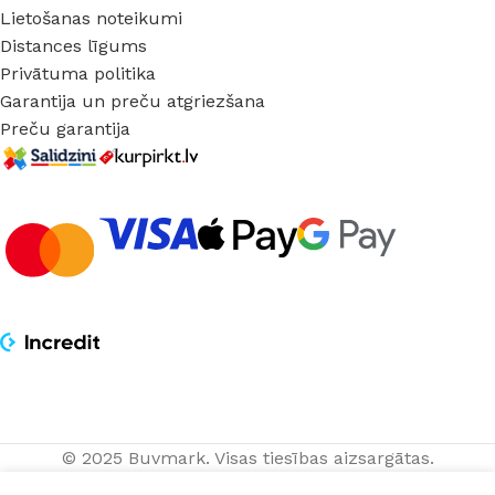
Lietošanas noteikumi
Distances līgums
Privātuma politika
Garantija un preču atgriezšana
Preču garantija
© 2025 Buvmark.
Visas tiesības aizsargātas.
Piekaramais
PIEVIE
71,83
€
LED gaismeklis
GROZ