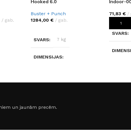
Hooked 6.0
Indoor-0
Buster + Punch
71,83
€
€
gab.
1284,00
€
gab.
PIEVIEN
IZVĒLĒTIES OPCIJAS
SVARS
SVARS
7 kg
DIMENS
DIMENSIJAS
35 × 35 
30 × 30 × 25,6 cm
AIZSAR
ASE
AIZSARDZĪBAS KLASE
IP20
IP20
jumiem un jaunām precēm.
COKOLA
RAŽOTĀJS