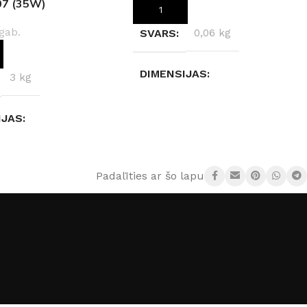
07 (35W)
PIEVIENOT GROZAM
gab.
SVARS
0,06 kg
OT GROZAM
DIMENSIJAS
3 kg
10 × 6 × 2 cm
IJAS
AIZSARDZĪBAS KLASE
× 13 cm
Padalīties ar šo lapu:
IP65
DZĪBAS KLASE
GAISMAS KRĀSU
INDEKSS (CRI)
 TIPS
E27
≥70