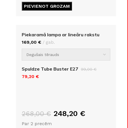
GRĪDĀM
PIEVIENOT GROZAM
Apakšklāji
Grīdlīstes un aksesuāri
sastādījuši
Piekaramā lampa ar lineāru rakstu
169,00
€
gab.
Spuldze Tube Buster E27
99,00
€
79,20
€
248,20
€
268,00
€
Par 2 precēm