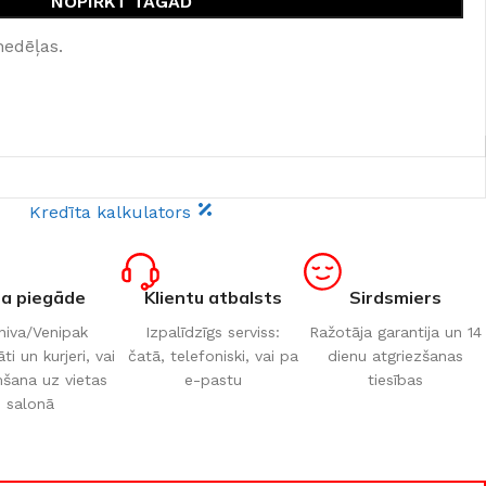
NOPIRKT TAGAD
nedēļas.
Kredīta kalkulators
ta piegāde
Klientu atbalsts
Sirdsmiers
iva/Venipak
Izpalīdzīgs serviss:
Ražotāja garantija un 14
i un kurjeri, vai
čatā, telefoniski, vai pa
dienu atgriezšanas
šana uz vietas
e-pastu
tiesības
salonā