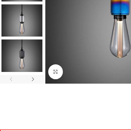
Noklikšķiniet, lai palielinātu