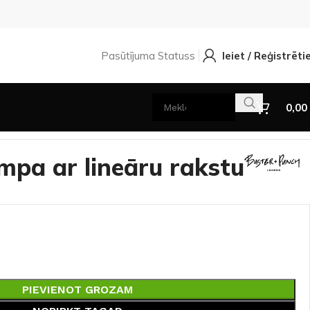
Pasūtījuma Statuss
Ieiet / Reģistrēti
0,00
mpa ar lineāru rakstu
PIEVIENOT GROZAM