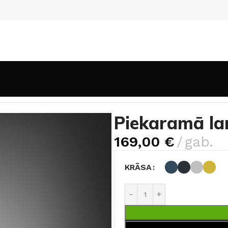
Piekaramā lampa ar lineāru rakstu
Piekaramā la
169,00
€
gab.
KRĀSA