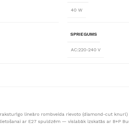
40 W
SPRIEGUMS
AC:220-240 V
aksturīgo lineāro rombveida rievoto (diamond-cut knurl)
ietošanai ar E27 spuldzēm — vislabāk izskatās ar B+P Bus