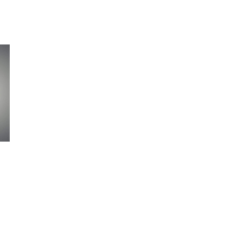
Klinkera
Mozaīkas
AUNUMS!
IESKATIES!
ļi
FLĪŽU KOLEKCIJAS
Aplūkojiet ražotāja kolekcijas, kuras 
profesionāli interjera dizaineri