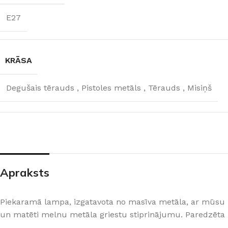
AC:220-240 V
E27
KRĀSA
GAISMAS
Degušais tērauds
,
TEMPERATŪRA
Pistoles metāls
,
KRĀSA
Tērauds
,
Misiņš
2600 K (silti balta)
Degušais tērauds
,
Pistoles metāls
,
Tērauds
,
Misiņš
SPRIEGUMS
AC:220-240 V
Apraksts
Piekaramā lampa, izgatavota no masīva metāla, ar mūsu r
un matēti melnu metāla griestu stiprinājumu. Paredzēta l