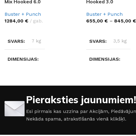
Mix Hooked 6.0
Hooked 3.0
Buster + Punch
Buster + Punch
1284,00
€
gab.
655,00
€
–
845,00
IZVĒLĒTIES OPCIJAS
IZVĒLĒTIES OPCIJAS
SVARS
7 kg
SVARS
3,5 kg
DIMENSIJAS
DIMENSIJAS
30 × 30 × 25,6 cm
20 × 20 × 25,6 cm
AIZSARDZĪBAS KLASE
AIZSARDZĪBAS KL
Pieraksties jaunumiem!
IP20
IP20
Esi pirmais kas uzzina par Akcijām, Piedāvā
Nekāda spama, atrakstīšanās vienā klikšķī.
RAŽOTĀJS
RAŽOTĀJS