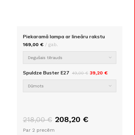
Piekaramā lampa ar lineāru rakstu
169,00
€
gab.
Spuldze Buster E27
39,20
€
49,00
€
GRĪDAS SEGUMI
JAUNUMS!
Grīdas segumi
Naturālas grīdas no masīvkoka
208,20
€
218,00
€
Parketa grīdas
Skatīt
Vinila grīdas
Par 2 precēm