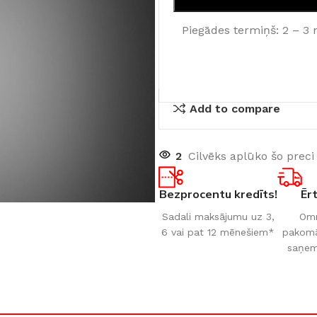
Piegādes termiņš: 2 – 3 
Add to compare
2
Cilvēks aplūko šo preci
Bezprocentu kredīts!
Ēr
Sadali maksājumu uz 3,
Omn
6 vai pat 12 mēnešiem*
pakomāt
saņem