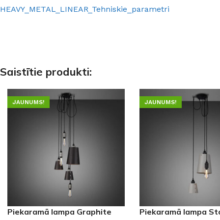
HEAVY_METAL_LINEAR_Tehniskie_parametri
Saistītie produkti:
JAUNUMS!
JAUNUMS!
Piekaramā lampa Graphite
Piekaramā lampa St