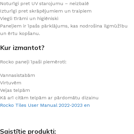
Noturīgi pret UV starojumu – neizbalē
Izturīgi pret skrāpējumiem un traipiem
Viegli tīrāmi un higiēniski
Paneļiem ir īpašs pārklājums, kas nodrošina ilgmūžību
un ērtu kopšanu.
Kur izmantot?
Rocko paneļi īpaši piemēroti:
Vannasistabām
Virtuvēm
Veļas telpām
Kā arī citām telpām ar pārdomātu dizainu
Rocko Tiles User Manual 2022-2023 en
Saistītie produkti: