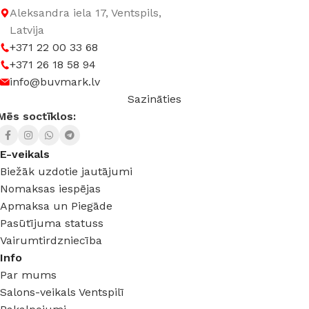
Aleksandra iela 17, Ventspils,
Latvija
+371 22 00 33 68
+371 26 18 58 94
info@buvmark.lv
Sazināties
Mēs soctīklos:
E-veikals
Biežāk uzdotie jautājumi
Nomaksas iespējas
Apmaksa un Piegāde
Pasūtījuma statuss
Vairumtirdzniecība
Info
Par mums
Salons-veikals Ventspilī