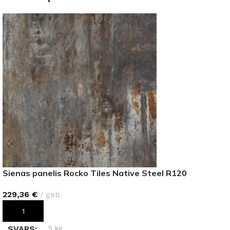
Sienas panelis Rocko Tiles Native Steel R120
229,36
€
gab.
PIEVIENOT GROZAM
SVARS
5 kg