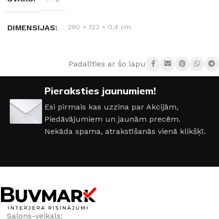
DIMENSIJAS
280 × 123 × 0,4 cm
KRĀSA
Native Steel R120
Padalīties ar šo lapu:
Pieraksties jaunumiem!
Esi pirmais kas uzzina par Akcijām,
Piedāvājumiem un jaunām precēm.
Nekāda spama, atrakstīšanās vienā klikšķī.
Salons-veikals: