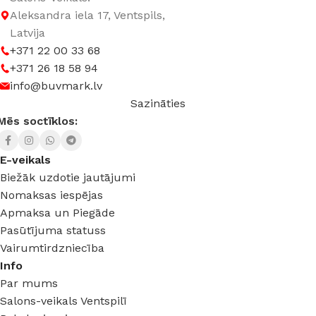
Aleksandra iela 17, Ventspils,
Latvija
+371 22 00 33 68
+371 26 18 58 94
info@buvmark.lv
Sazināties
Mēs soctīklos:
E-veikals
Biežāk uzdotie jautājumi
Nomaksas iespējas
Apmaksa un Piegāde
Pasūtījuma statuss
Vairumtirdzniecība
Info
Par mums
Salons-veikals Ventspilī