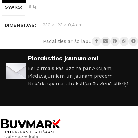
SVARS
5 kg
DIMENSIJAS
280 × 123 × 0,4 cm
Padalīties ar šo lapu:
KRĀSA
Marble Gold R154
Pieraksties jaunumiem!
Esi pirmais kas uzzina par Akcijām,
Piedāvājumiem un jaunām precēm.
Nekāda spama, atrakstīšanās vienā klikšķī.
Salons-veikals: