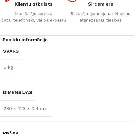
Klientu atbalsts
Sirdsmiers
Izpalīdzīgs serviss:
Ražotāja garantija un 14 dienu
čatā, telefoniski, vai pa e-pastu
atgriezšanas tiesības
Papildu informācija
SVARS
5 kg
DIMENSIJAS
280 × 123 × 0,4 cm
KRĀSA