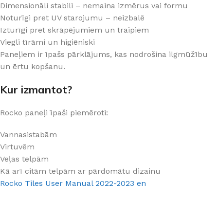
Dimensionāli stabili – nemaina izmērus vai formu
Noturīgi pret UV starojumu – neizbalē
Izturīgi pret skrāpējumiem un traipiem
Viegli tīrāmi un higiēniski
Paneļiem ir īpašs pārklājums, kas nodrošina ilgmūžību
un ērtu kopšanu.
Kur izmantot?
Rocko paneļi īpaši piemēroti:
Vannasistabām
Virtuvēm
Veļas telpām
Kā arī citām telpām ar pārdomātu dizainu
Rocko Tiles User Manual 2022-2023 en