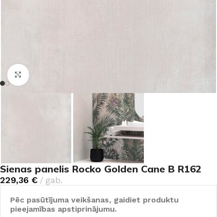
Noklikšķiniet, lai palielinātu
Sienas panelis Rocko Golden Cane B R162
229,36
€
gab.
Pēc pasūtījuma veikšanas, gaidiet produktu
pieejamības apstiprinājumu.