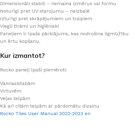
Dimensionāli stabili – nemaina izmērus vai formu
Noturīgi pret UV starojumu – neizbalē
Izturīgi pret skrāpējumiem un traipiem
Viegli tīrāmi un higiēniski
Paneļiem ir īpašs pārklājums, kas nodrošina ilgmūžību
un ērtu kopšanu.
Kur izmantot?
Rocko paneļi īpaši piemēroti:
Vannasistabām
Virtuvēm
Veļas telpām
Kā arī citām telpām ar pārdomātu dizainu
Rocko Tiles User Manual 2022-2023 en