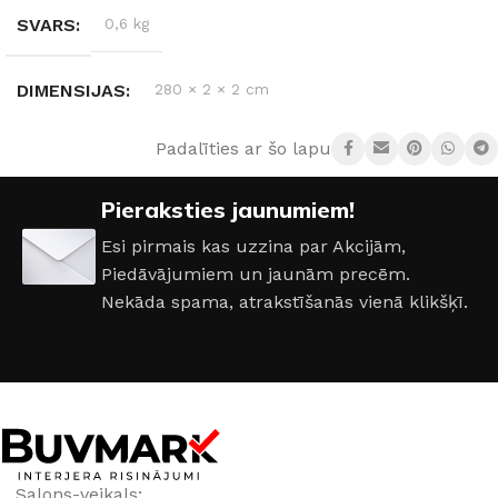
SVARS
0,6 kg
DIMENSIJAS
280 × 2 × 2 cm
Padalīties ar šo lapu:
KRĀSA
Sudrabs
,
Melns
,
Balta
,
Bronza
Pieraksties jaunumiem!
Esi pirmais kas uzzina par Akcijām,
Piedāvājumiem un jaunām precēm.
Nekāda spama, atrakstīšanās vienā klikšķī.
Salons-veikals: