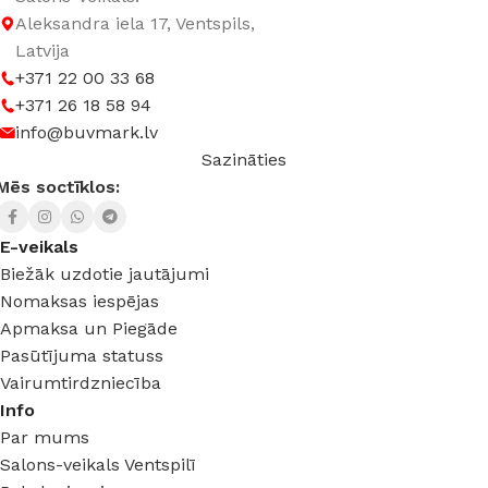
Aleksandra iela 17, Ventspils,
Latvija
+371 22 00 33 68
+371 26 18 58 94
info@buvmark.lv
Sazināties
Mēs soctīklos:
E-veikals
Biežāk uzdotie jautājumi
Nomaksas iespējas
Apmaksa un Piegāde
Pasūtījuma statuss
Vairumtirdzniecība
Info
Par mums
Salons-veikals Ventspilī