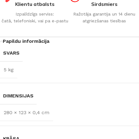
Klientu atbalsts
Sirdsmiers
Izpalīdzīgs serviss:
Ražotāja garantija un 14 dienu
čatā, telefoniski, vai pa e-pastu
atgriezšanas tiesības
Papildu informācija
SVARS
5 kg
DIMENSIJAS
280 × 123 × 0,4 cm
KRĀSA