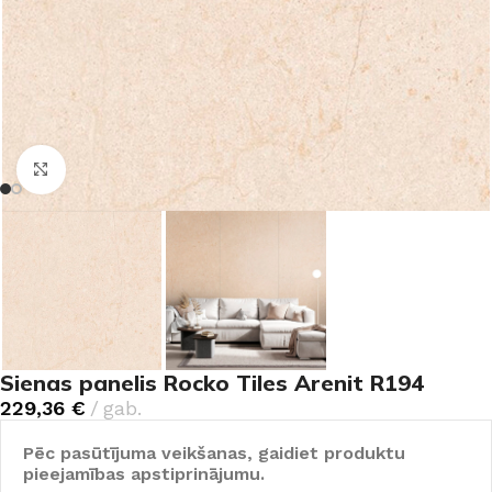
Noklikšķiniet, lai palielinātu
Sienas panelis Rocko Tiles Arenit R194
229,36
€
gab.
Pēc pasūtījuma veikšanas, gaidiet produktu
pieejamības apstiprinājumu.