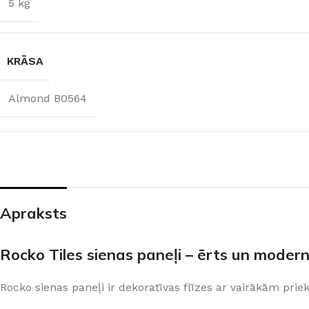
5 kg
KRĀSA
Almond B0564
Apraksts
ŠĶIDRĀS TAPETES
APDAREI
Šķidrās tapetes
MixAr
Silk Plaster kolekcijas
Dekoratīvie apm
Rocko Tiles sienas paneļi – ērts un modern
PREMIUM
Ekoloģisks un videi draudzīgs
Apmetums
Victoria du Monde kolekcijas
Gruntis un Lakas
risinājums
telpām
Rocko sienas paneļi ir dekoratīvas flīzes ar vairākām pri
Piedevas (lakas, spīdumi un tml.)
Krāsas