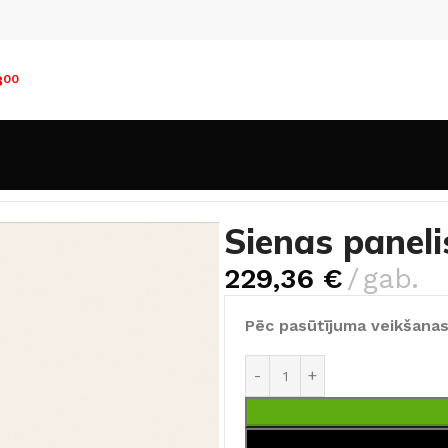
8
00
i
Sienas panelis Rocko Almond B0564
Sienas panel
229,36
€
gab.
Pēc pasūtījuma veikšanas