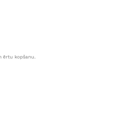
Klinkera
Mozaīkas
AUNUMS!
IESKATIES!
ļi
FLĪŽU KOLEKCIJAS
Aplūkojiet ražotāja kolekcijas, kuras 
profesionāli interjera dizaineri
n ērtu kopšanu.