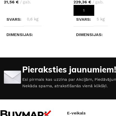
21,56
€
gab.
229,36
€
gab.
IZVĒLIETIES
PIEVIENOT GROZAM
SVARS
0,6 kg
SVARS
5 kg
DIMENSIJAS
DIMENSIJAS
280 × 2 × 2 cm
280 × 123 × 0,4 cm
KRĀSA
KRĀSA
Pieraksties jaunumiem!
Sudrabs
,
Melns
,
Balta
Crema Valpolicella R
Esi pirmais kas uzzina par Akcijām, Piedāvā
Nekāda spama, atrakstīšanās vienā klikšķī.
E-veikals