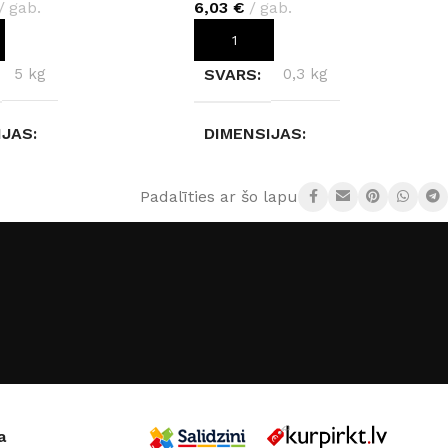
gab.
6,03
€
gab.
OT GROZAM
PIEVIENOT GROZAM
5 kg
SVARS
0,3 kg
IJAS
DIMENSIJAS
3 × 0,4 cm
13 × 4 × 4 cm
Padalīties ar šo lapu:
Babylon R130
a