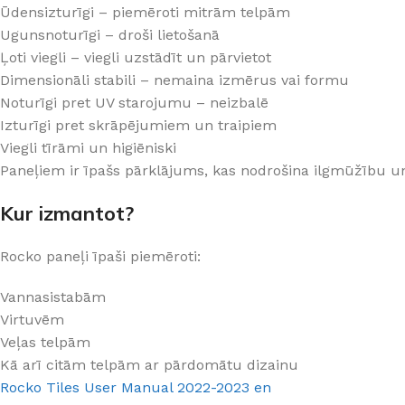
Ūdensizturīgi – piemēroti mitrām telpām
PALĪGINSTRUMENTI
Gumijas krāsa
Sīkāk
Sīkāk
Ugunsnoturīgi – droši lietošanā
Lāpstiņas
Mikrocements
Ļoti viegli – viegli uzstādīt un pārvietot
J
Otas
SPC Sienas pane
Dimensionāli stabili – nemaina izmērus vai formu
Noturīgi pret UV starojumu – neizbalē
Rullīši
Izturīgi pret skrāpējumiem un traipiem
Viegli tīrāmi un higiēniski
Paneļiem ir īpašs pārklājums, kas nodrošina ilgmūžību u
Kur izmantot?
Rocko paneļi īpaši piemēroti:
Vannasistabām
Virtuvēm
Veļas telpām
Kā arī citām telpām ar pārdomātu dizainu
Rocko Tiles User Manual 2022-2023 en