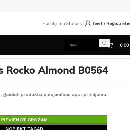
Pasūtījuma Statuss
Ieiet / Reģistrēti
0,00
is Rocko Almond B0564
, gaidiet produktu pieejamības apstiprinājumu.
PIEVIENOT GROZAM
NOPIRKT TAGAD