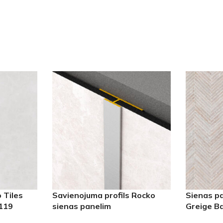
 Tiles
Savienojuma profils Rocko
Sienas pa
R119
sienas panelim
Greige B