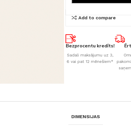
Add to compare
Bezprocentu kredīts!
Ēr
Sadali maksājumu uz 3,
Omn
6 vai pat 12 mēnešiem*
pakomāt
saņem
DIMENSIJAS