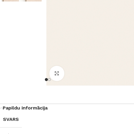
Noklikšķiniet, lai palielinātu
Papildu informācija
SVARS