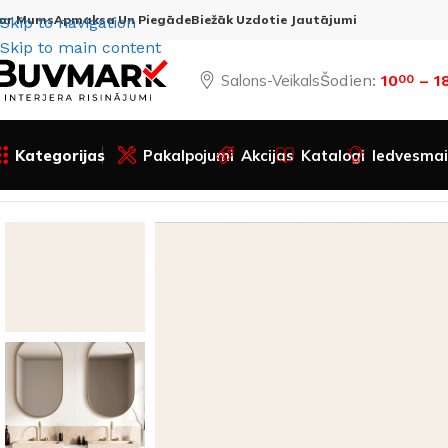
ar Mums
Apmaksa Un Piegāde
Biežāk Uzdotie Jautājumi
Skip to navigation
Skip to main content
Salons-Veikals
Šodien:
10
– 1
00
Kategorijas
Pakalpojumi
Akcijas
Katalogi
Iedvesmai
Sākums
Visas preces
Apdares materiāli
SPC Sienas paneļ