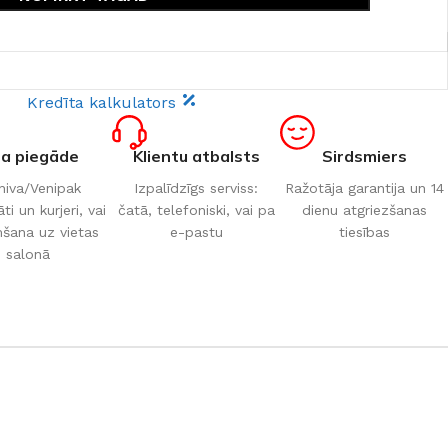
Kredīta kalkulators
ta piegāde
Klientu atbalsts
Sirdsmiers
iva/Venipak
Izpalīdzīgs serviss:
Ražotāja garantija un 14
i un kurjeri, vai
čatā, telefoniski, vai pa
dienu atgriezšanas
šana uz vietas
e-pastu
tiesības
salonā