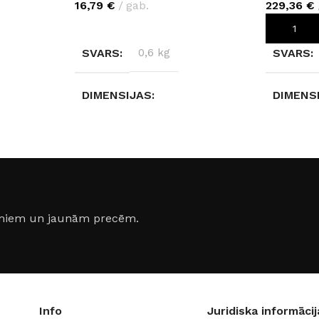
16,79
€
gab.
229,36
€
IZVĒLIETIES
PIEVIEN
SVARS
0,6 kg
SVARS
DIMENSIJAS
DIMENS
280 × 2 × 2 cm
280 × 12
KRĀSA
KRĀSA
119
Sudrabs
,
Melns
,
Balta
,
Greige 
jumiem un jaunām precēm.
Bronza
Info
Juridiska informācij