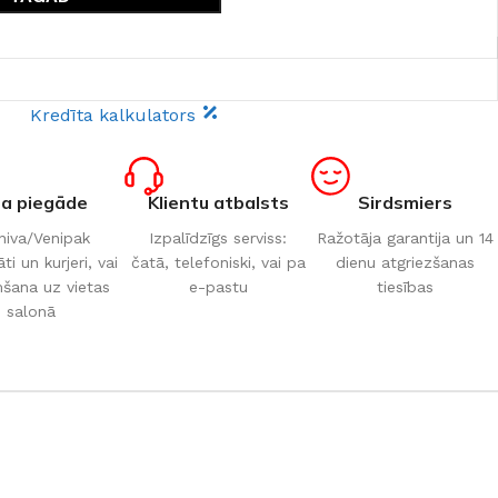
Kredīta kalkulators
ta piegāde
Klientu atbalsts
Sirdsmiers
iva/Venipak
Izpalīdzīgs serviss:
Ražotāja garantija un 14
i un kurjeri, vai
čatā, telefoniski, vai pa
dienu atgriezšanas
šana uz vietas
e-pastu
tiesības
salonā