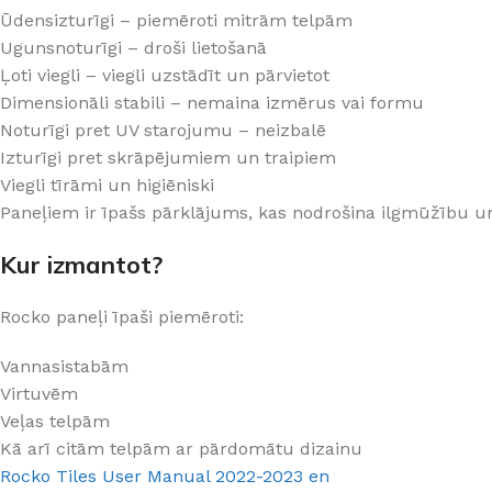
PALĪGINSTRUMENTI
Gumijas krāsa
Sīkāk
Sīkāk
Ūdensizturīgi – piemēroti mitrām telpām
Ugunsnoturīgi – droši lietošanā
Lāpstiņas
Mikrocements
J
Ļoti viegli – viegli uzstādīt un pārvietot
Otas
SPC Sienas pane
Dimensionāli stabili – nemaina izmērus vai formu
Rullīši
Noturīgi pret UV starojumu – neizbalē
Izturīgi pret skrāpējumiem un traipiem
Viegli tīrāmi un higiēniski
Paneļiem ir īpašs pārklājums, kas nodrošina ilgmūžību u
Kur izmantot?
Rocko paneļi īpaši piemēroti:
Vannasistabām
Virtuvēm
Veļas telpām
Kā arī citām telpām ar pārdomātu dizainu
Rocko Tiles User Manual 2022-2023 en