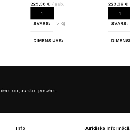
229,36
€
gab.
229,36
€
PIEVIENOT GROZAM
PIEVIEN
SVARS
5 kg
SVARS
DIMENSIJAS
DIMENS
280 × 123 × 0,4 cm
280 × 12
KRĀSA
Concrete R109
KRĀSA
lta
,
jumiem un jaunām precēm.
Info
Juridiska informācij