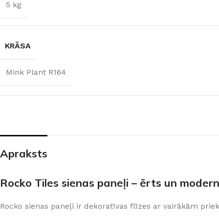
5 kg
KRĀSA
Mink Plant R164
Apraksts
ŠĶIDRĀS TAPETES
APDAREI
Šķidrās tapetes
MixAr
Silk Plaster kolekcijas
Dekoratīvie apm
Rocko Tiles sienas paneļi – ērts un modern
PREMIUM
Ekoloģisks un videi draudzīgs
Apmetums
Victoria du Monde kolekcijas
Gruntis un Lakas
risinājums
telpām
Rocko sienas paneļi ir dekoratīvas flīzes ar vairākām pri
Piedevas (lakas, spīdumi un tml.)
Krāsas