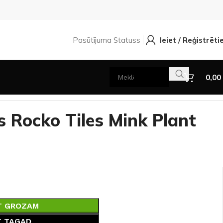
Pasūtījuma Statuss
Ieiet / Reģistrēti
0,00
s Rocko Tiles Mink Plant
T GROZAM
T TAGAD