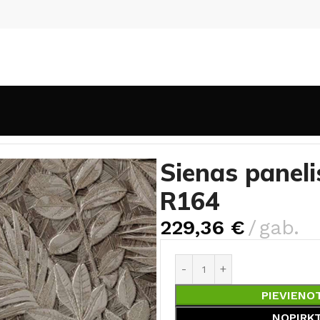
i
Sienas panelis Rocko Tiles Mink Plant R164
Sienas paneli
R164
229,36
€
gab.
PIEVIENO
NOPIRK