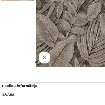
Noklikšķiniet, lai palielinātu
Papildu informācija
SVARS