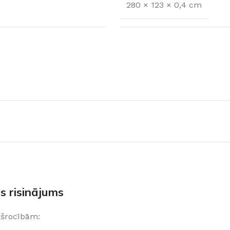
280 × 123 × 0,4 cm
FLĪZES
t
Flīzes
etumi
Dekoratīvās
s risinājums
 fasādem un mitrām
Fasādei
Skatīt
ekšrocībām:
Grīdām un sienām