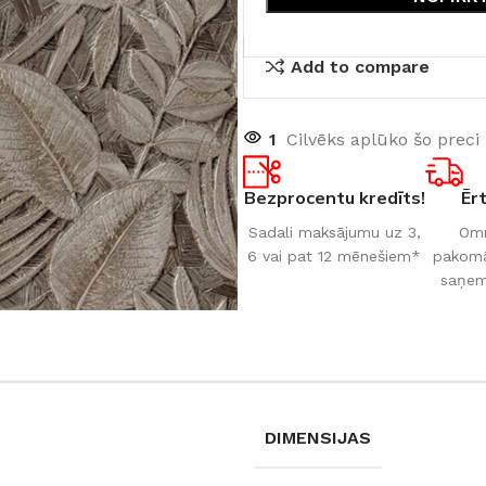
Add to compare
1
Cilvēks aplūko šo preci
Bezprocentu kredīts!
Ēr
Sadali maksājumu uz 3,
Omn
6 vai pat 12 mēnešiem*
pakomāt
saņem
DIMENSIJAS