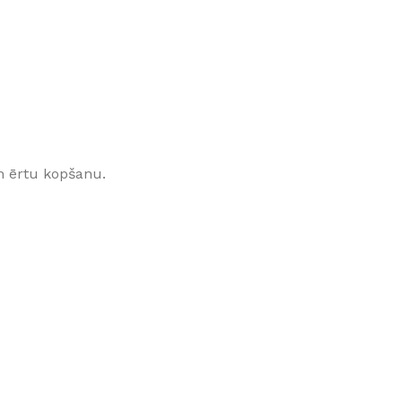
Klinkera
Mozaīkas
AUNUMS!
IESKATIES!
ļi
FLĪŽU KOLEKCIJAS
Aplūkojiet ražotāja kolekcijas, kuras 
profesionāli interjera dizaineri
n ērtu kopšanu.