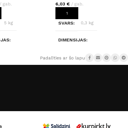
gab.
6,03
€
gab.
OT GROZAM
PIEVIENOT GROZAM
5 kg
SVARS
0,3 kg
IJAS
DIMENSIJAS
3 × 0,4 cm
13 × 4 × 4 cm
Padalīties ar šo lapu:
Black B0190
a