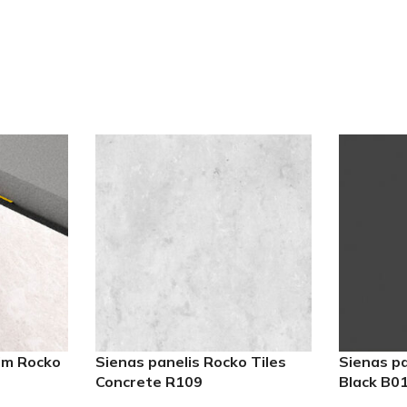
rim Rocko
Sienas panelis Rocko Tiles
Sienas pa
Concrete R109
Black B0