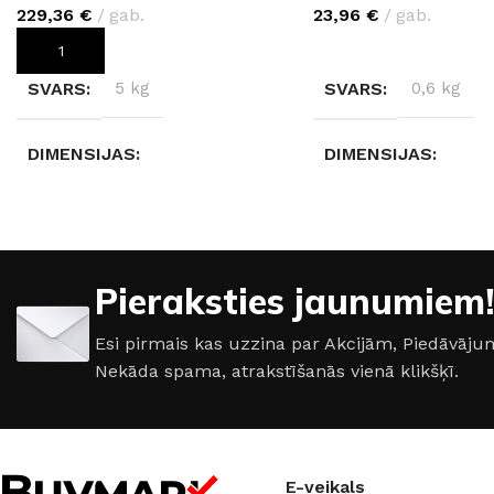
229,36
€
gab.
23,96
€
gab.
PIEVIENOT GROZAM
IZVĒLIETIES
SVARS
5 kg
SVARS
0,6 kg
DIMENSIJAS
DIMENSIJAS
280 × 123 × 0,4 cm
280 × 2 × 2 cm
KRĀSA
KRĀSA
Pieraksties jaunumiem!
Rusty Copper K104
Sudrabs
,
Melns
,
Ba
Esi pirmais kas uzzina par Akcijām, Piedāvā
Bronza
Nekāda spama, atrakstīšanās vienā klikšķī.
E-veikals