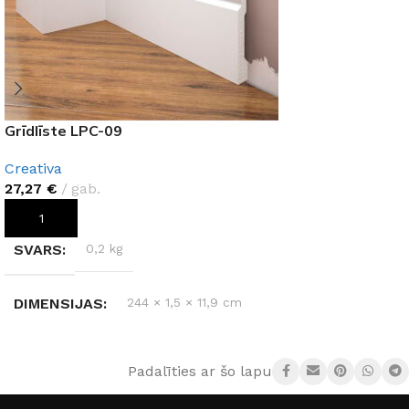
Grīdlīste LPC-09
Creativa
27,27
€
gab.
PIEVIENOT GROZAM
SVARS
0,2 kg
DIMENSIJAS
244 × 1,5 × 11,9 cm
MATERIĀLS
Polistirols
Padalīties ar šo lapu: