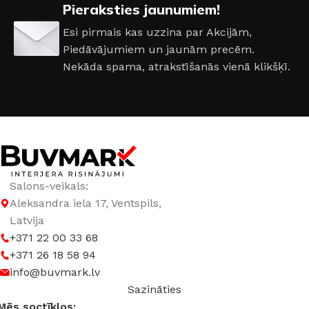
RAŽOTĀJS
Creativa
Pieraksties jaunumiem!
Esi pirmais kas uzzina par Akcijām,
Piedāvājumiem un jaunām precēm.
Nekāda spama, atrakstīšanās vienā klikšķī.
Salons-veikals:
Aleksandra iela 17, Ventspils,
Latvija
+371 22 00 33 68
+371 26 18 58 94
info@buvmark.lv
Sazināties
Mēs soctīklos: