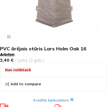
Noklikšķiniet, lai palielinātu
PVC ārējais stūris Lars Holm Oak 16
2,40
€
paka (2 gab.)
Nav noliktavā
Add to compare
Kredīta kalkulators