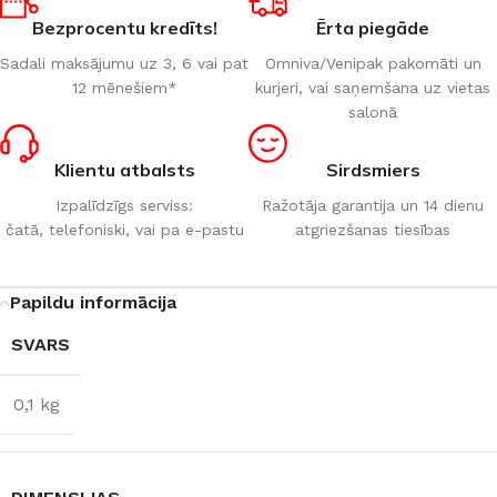
Bezprocentu kredīts!
Ērta piegāde
Sadali maksājumu uz 3, 6 vai pat
Omniva/Venipak pakomāti un
12 mēnešiem*
kurjeri, vai saņemšana uz vietas
salonā
Klientu atbalsts
Sirdsmiers
Izpalīdzīgs serviss:
Ražotāja garantija un 14 dienu
čatā, telefoniski, vai pa e-pastu
atgriezšanas tiesības
Papildu informācija
SVARS
0,1 kg