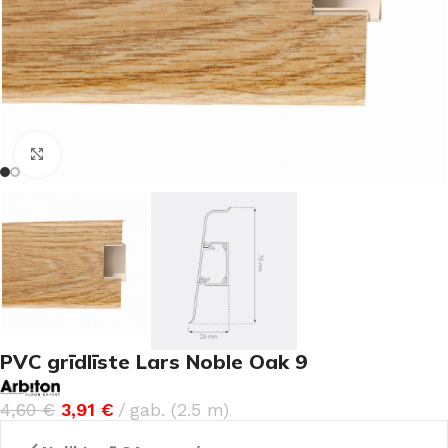
Noklikšķiniet, lai palielinātu
PVC grīdlīste Lars Noble Oak 9
4,60
€
3,91
€
gab. (2.5 m)