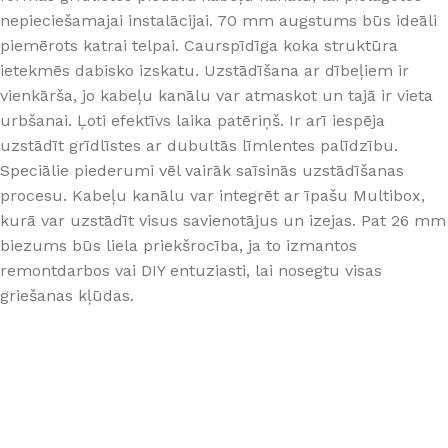
nepieciešamajai instalācijai. 70 mm augstums būs ideāli
piemērots katrai telpai. Caurspīdīga koka struktūra
ietekmēs dabisko izskatu. Uzstādīšana ar dībeļiem ir
vienkārša, jo kabeļu kanālu var atmaskot un tajā ir vieta
urbšanai. Ļoti efektīvs laika patēriņš. Ir arī iespēja
uzstādīt grīdlīstes ar dubultās līmlentes palīdzību.
Speciālie piederumi vēl vairāk saīsinās uzstādīšanas
procesu. Kabeļu kanālu var integrēt ar īpašu Multibox,
kurā var uzstādīt visus savienotājus un izejas. Pat 26 mm
biezums būs liela priekšrocība, ja to izmantos
remontdarbos vai DIY entuziasti, lai nosegtu visas
griešanas kļūdas.