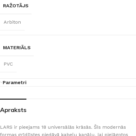
RAŽOTĀJS
Arbiton
MATERIĀLS
PVC
Parametri
Apraksts
LARS ir pieejams 18 universālās krāsās. Šīs modernās
formas grīdlīstes piedāvā kabeļu kanālu, lai pielāgotos