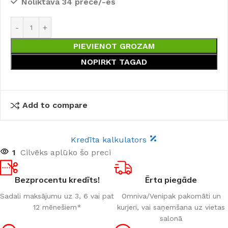
Noliktavā 34 prece/-es
PIEVIENOT GROZAM
NOPIRKT TAGAD
Add to compare
Kredīta kalkulators
1
Cilvēks aplūko šo preci
Bezprocentu kredīts!
Ērta piegāde
Sadali maksājumu uz 3, 6 vai pat
Omniva/Venipak pakomāti un
12 mēnešiem*
kurjeri, vai saņemšana uz vietas
salonā