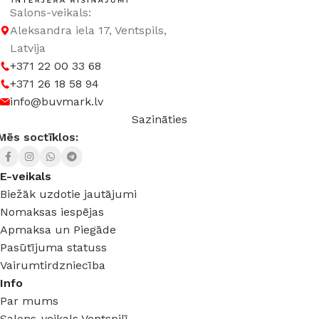
Salons-veikals:
Aleksandra iela 17, Ventspils,
Latvija
+371 22 00 33 68
+371 26 18 58 94
info@buvmark.lv
Sazināties
Mēs soctīklos:
E-veikals
Biežāk uzdotie jautājumi
Nomaksas iespējas
Apmaksa un Piegāde
Pasūtījuma statuss
Vairumtirdzniecība
Info
Par mums
Salons-veikals Ventspilī