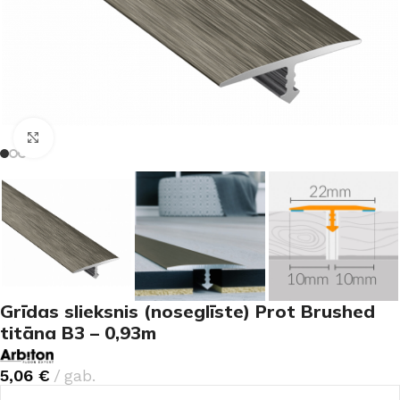
Noklikšķiniet, lai palielinātu
Grīdas slieksnis (noseglīste) Prot Brushed
titāna B3 – 0,93m
5,06
€
gab.