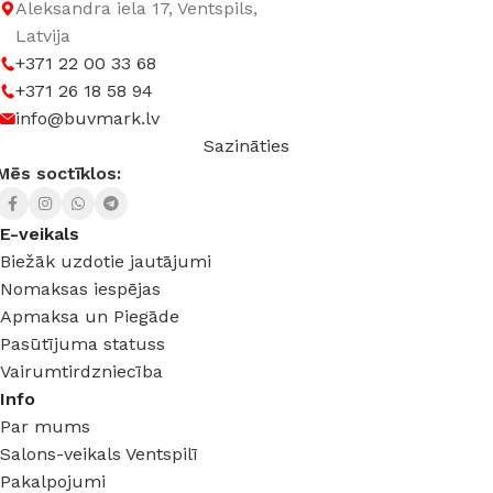
Aleksandra iela 17, Ventspils,
Latvija
+371 22 00 33 68
+371 26 18 58 94
info@buvmark.lv
Sazināties
Mēs soctīklos:
E-veikals
Biežāk uzdotie jautājumi
Nomaksas iespējas
Apmaksa un Piegāde
Pasūtījuma statuss
Vairumtirdzniecība
Info
Par mums
Salons-veikals Ventspilī
Pakalpojumi