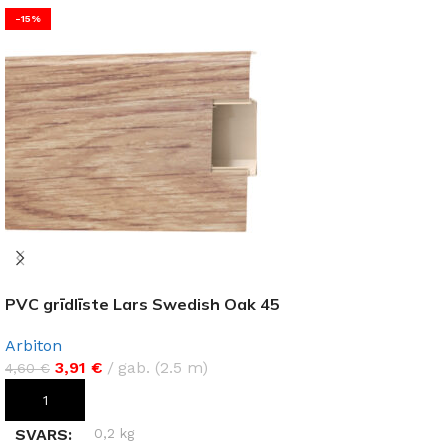
-15%
PVC grīdlīste Lars Swedish Oak 45
Arbiton
3,91
€
gab. (2.5 m)
4,60
€
PIEVIENOT GROZAM
SVARS
0,2 kg