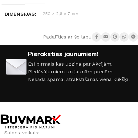
DIMENSIJAS
250 × 2,6 × 7 cm
RAŽOTĀJS
Arbiton
Padalīties ar šo lapu:
MATERIĀLS
PVC
Pieraksties jaunumiem!
Esi pirmais kas uzzina par Akcijām,
Piedāvājumiem un jaunām precēm.
Nekāda spama, atrakstīšanās vienā klikšķī.
Salons-veikals: