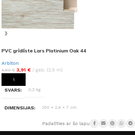
PVC grīdlīste Lars Platinium Oak 44
Arbiton
3,91
€
gab. (2.5 m)
4,60
€
PIEVIENOT GROZAM
SVARS
0,2 kg
DIMENSIJAS
250 × 2,6 × 7 cm
Padalīties ar šo lapu:
RAŽOTĀJS
Arbiton