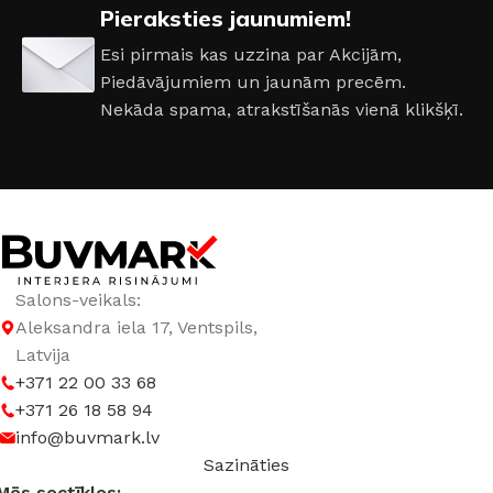
Pieraksties jaunumiem!
MATERIĀLS
PVC
Esi pirmais kas uzzina par Akcijām,
Piedāvājumiem un jaunām precēm.
Nekāda spama, atrakstīšanās vienā klikšķī.
Salons-veikals:
Aleksandra iela 17, Ventspils,
Latvija
+371 22 00 33 68
+371 26 18 58 94
info@buvmark.lv
Sazināties
Mēs soctīklos: