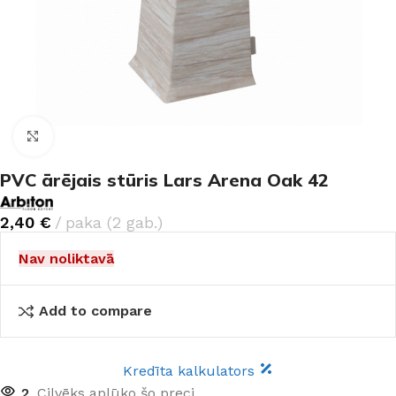
Noklikšķiniet, lai palielinātu
PVC ārējais stūris Lars Arena Oak 42
2,40
€
paka (2 gab.)
Nav noliktavā
Add to compare
Kredīta kalkulators
2
Cilvēks aplūko šo preci