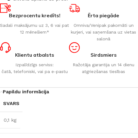
Bezprocentu kredīts!
Ērta piegāde
Sadali maksājumu uz 3, 6 vai pat
Omniva/Venipak pakomāti un
12 mēnešiem*
kurjeri, vai saņemšana uz vietas
salonā
Klientu atbalsts
Sirdsmiers
Izpalīdzīgs serviss:
Ražotāja garantija un 14 dienu
čatā, telefoniski, vai pa e-pastu
atgriezšanas tiesības
Papildu informācija
SVARS
0,1 kg