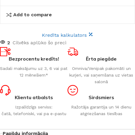
Add to compare
Kredīta kalkulators
2
Cilvēks aplūko šo preci
Bezprocentu kredīts!
Ērta piegāde
Sadali maksājumu uz 3, 6 vai pat
Omniva/Venipak pakomāti un
12 mēnešiem*
kurjeri, vai saņemšana uz vietas
salonā
Klientu atbalsts
Sirdsmiers
Izpalīdzīgs serviss:
Ražotāja garantija un 14 dienu
čatā, telefoniski, vai pa e-pastu
atgriezšanas tiesības
Papildu informācija