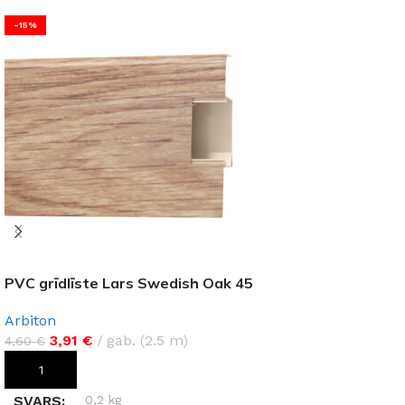
-15%
PVC grīdlīste Lars Swedish Oak 45
Arbiton
3,91
€
gab. (2.5 m)
4,60
€
PIEVIENOT GROZAM
SVARS
0,2 kg