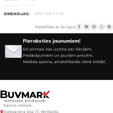
DIMENSIJAS
250 × 2,6 × 7 cm
Padalīties ar šo lapu:
RAŽOTĀJS
Arbiton
Pieraksties jaunumiem!
MATERIĀLS
PVC
Esi pirmais kas uzzina par Akcijām,
Piedāvājumiem un jaunām precēm.
Nekāda spama, atrakstīšanās vienā klikšķī.
Salons-veikals:
Aleksandra iela 17, Ventspils,