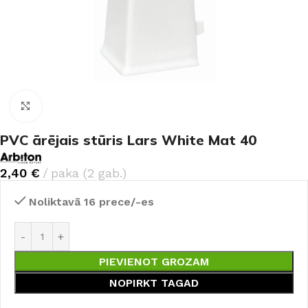
Noklikšķiniet, lai palielinātu
PVC ārējais stūris Lars White Mat 40
2,40
€
paka (2 gab.)
Noliktavā 16 prece/-es
PIEVIENOT GROZAM
NOPIRKT TAGAD