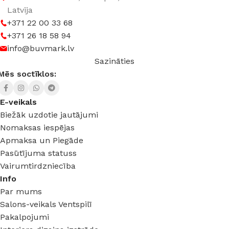
Latvija
+371 22 00 33 68
+371 26 18 58 94
info@buvmark.lv
Sazināties
Mēs soctīklos:
E-veikals
Biežāk uzdotie jautājumi
Nomaksas iespējas
Apmaksa un Piegāde
Pasūtījuma statuss
Vairumtirdzniecība
Info
Par mums
Salons-veikals Ventspilī
Pakalpojumi