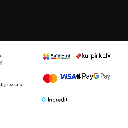
a
i
atgriezšana