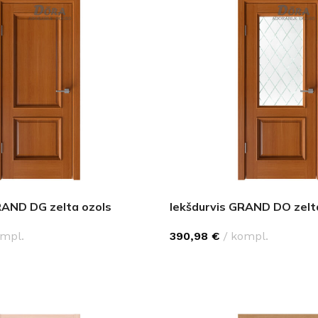
RAND DG zelta ozols
Iekšdurvis GRAND DO zelt
mpl.
390,98
€
kompl.
PCIJAS
IZVĒLĒTIES OPCIJAS