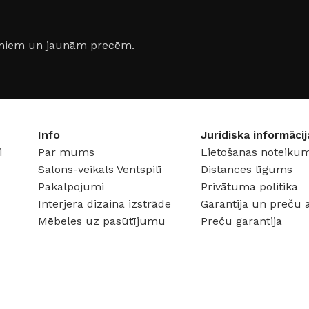
jumiem un jaunām precēm.
Info
Juridiska informācij
i
Par mums
Lietošanas noteikum
Salons-veikals Ventspilī
Distances līgums
Pakalpojumi
Privātuma politika
Interjera dizaina izstrāde
Garantija un preču 
Mēbeles uz pasūtījumu
Preču garantija