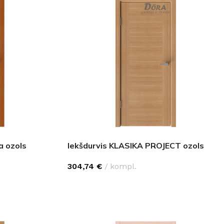
a ozols
Iekšdurvis KLASIKA PROJECT ozols
304,74
€
kompl.
IZVĒLĒTIES OPCIJAS