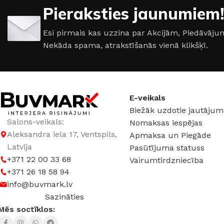
Pieraksties jaunumiem!
Esi pirmais kas uzzina par Akcijām, Piedāvā
Nekāda spama, atrakstīšanās vienā klikšķī.
E-veikals
Biežāk uzdotie jautājum
Salons-veikals:
Nomaksas iespējas
Aleksandra iela 17, Ventspils,
Apmaksa un Piegāde
Latvija
Pasūtījuma statuss
+371 22 00 33 68
Vairumtirdzniecība
+371 26 18 58 94
info@buvmark.lv
Sazināties
Mēs soctīklos: