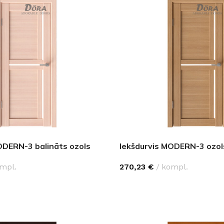
ODERN-3 balināts ozols
Iekšdurvis MODERN-3 ozol
FLĪZES
mpl.
270,23
€
kompl.
t
Flīzes
etumi
Dekoratīvās
PCIJAS
IZVĒLĒTIES OPCIJAS
 fasādem un mitrām
Fasādei
Skatīt
Grīdām un sienām