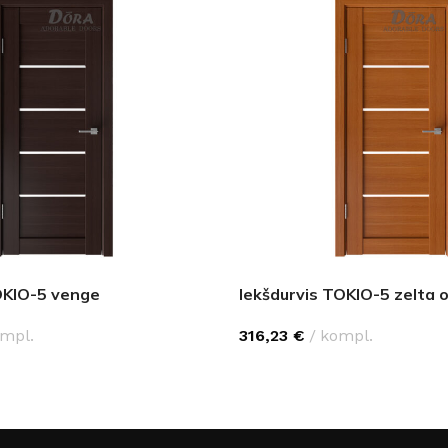
Klinkera
Mozaīkas
AUNUMS!
IESKATIES!
ļi
FLĪŽU KOLEKCIJAS
Aplūkojiet ražotāja kolekcijas, kuras 
profesionāli interjera dizaineri
OKIO-5 venge
Iekšdurvis TOKIO-5 zelta 
mpl.
316,23
€
kompl.
PCIJAS
IZVĒLĒTIES OPCIJAS