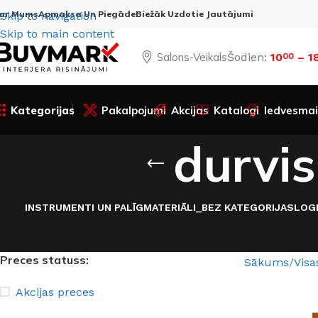
ar Mums
Apmaksa Un Piegāde
Biežāk Uzdotie Jautājumi
Skip to navigation
Skip to main content
Salons-Veikals
Šodien:
10
– 1
00
Kategorijas
Pakalpojumi
Akcijas
Katalogi
Iedvesmai
durvis
INSTRUMENTI UN PALĪGMATERIĀLI
_BEZ KATEGORIJAS
LOG
Preces statuss:
Sākums
Visa
Akcijas preces