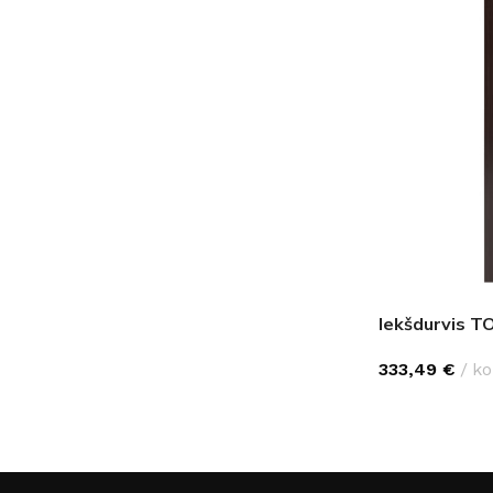
PALĪGINSTRUMENTI
Gumijas krāsa
Sīkāk
Sīkāk
Lāpstiņas
Mikrocements
J
Otas
SPC Sienas pane
Rullīši
Iekšdurvis T
333,49
€
ko
IZVĒLĒTIES O