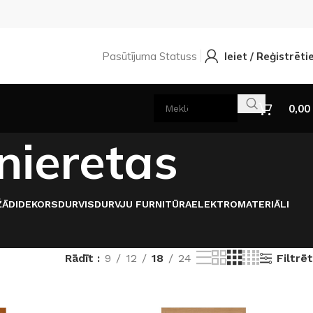
Pasūtījuma Statuss
Ieiet / Reģistrēti
0,00
nieretas
ĀDI
DEKORS
DURVIS
DURVJU FURNITŪRA
ELEKTROMATERIĀLI
Filtrēt
Rādīt
9
12
18
24