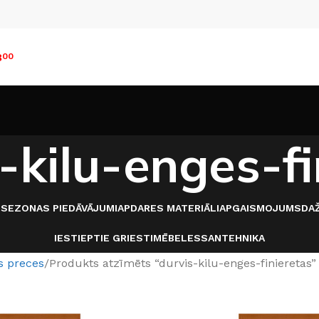
8
00
-kilu-enges-fi
I
SEZONAS PIEDĀVĀJUMI
APDARES MATERIĀLI
APGAISMOJUMS
DAŽ
IESTIEPTIE GRIESTI
MĒBELES
SANTEHNIKA
s preces
Produkts atzīmēts “durvis-kilu-enges-finieretas”