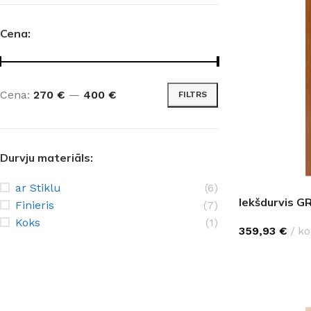
Cena:
Cena:
270 €
—
400 €
FILTRS
Durvju materiāls:
ar Stiklu
(6)
Iekšdurvis G
Finieris
(7)
Koks
(1)
359,93
€
ko
IZVĒLĒTIES O