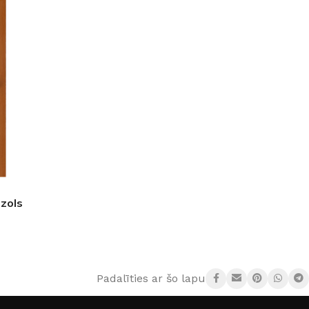
GRĪDĀM
Apakšklāji
Grīdlīstes un aksesuāri
sastādījuši
ozols
Padalīties ar šo lapu: