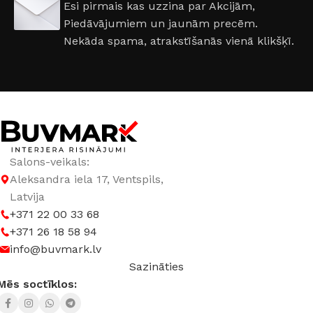
Esi pirmais kas uzzina par Akcijām,
Piedāvājumiem un jaunām precēm.
860 × 2050 mm
,
960 × 2050 mm
Nekāda spama, atrakstīšanās vienā klikšķī.
DURVJU VĒRŠANĀS PUSE
Kreisā
,
Labā
RAŽOTĀJS
Supremme
Salons-veikals:
Aleksandra iela 17, Ventspils,
Latvija
+371 22 00 33 68
+371 26 18 58 94
info@buvmark.lv
Sazināties
Mēs soctīklos: