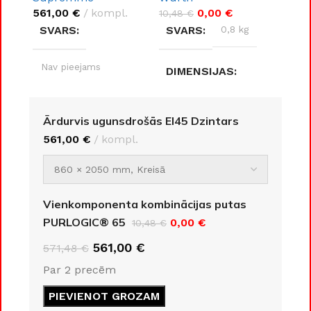
561,00
€
kompl.
0,00
€
10,48
€
SVARS
SVARS
0,8 kg
Nav pieejams
DIMENSIJAS
DIMENSIJAS
8 × 8 × 30 cm
Ārdurvis ugunsdrošās EI45 Dzintars
561,00
€
kompl.
Nav pieejams
RAŽOTĀJS
DURVJU
Wurth
MATERIĀLS
Vienkomponenta kombinācijas putas
PURLOGIC® 65
0,00
€
10,48
€
Metāls
561,00
€
571,48
€
Par 2 precēm
DURVJU KĀRBAS
IZMĒRS
PIEVIENOT GROZAM