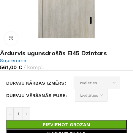
Noklikšķiniet, lai palielinātu
Ārdurvis ugunsdrošās EI45 Dzintars
Supremme
561,00
€
kompl.
DURVJU KĀRBAS IZMĒRS
DURVJU VĒRŠANĀS PUSE
PIEVIENOT GROZAM