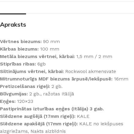
Apraksts
Vērtnes biezums:
90 mm
Kārbas biezums:
100 mm
Metāla biezums vērtnei, kārbai:
1,5 mm / 2 mm
Stiprības ribas:
6gb
Siltinājums vērtnei, kārbai:
Rockwool akmensvate
Mitrumnoturīgs MDF biezums ārpusē/iekšpusē:
16mm
Pretizcelšanas rigeļi:
2 gb.
Blīvgumijas:
2 gb., ražotas Itālijā
Eņģes:
120×23
Pastiprinātas izturības eņģes (Itālija) 3 gab.
Slēdzene augšējā (17mm rigeļi):
KALE
Slēdzene apakšējā (17mm rigeļi):
KALE no iekšpuses
aizgriežams, Nakts aizbīdnis