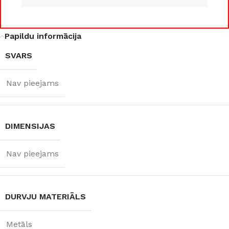
860 × 2050 mm
,
960 × 2050 mm
Papildu informācija
DURVJU
SVARS
VĒRŠANĀS
PUSE
Nav pieejams
Kreisā
,
Labā
DIMENSIJAS
RAŽOTĀJS
Nav pieejams
Supremme
DURVJU MATERIĀLS
Metāls