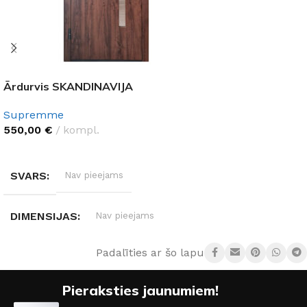
Ārdurvis SKANDINAVIJA
Supremme
550,00
€
kompl.
IZVĒLĒTIES OPCIJAS
SVARS
Nav pieejams
DIMENSIJAS
Nav pieejams
Padalīties ar šo lapu:
DURVJU MATERIĀLS
Metāls
Pieraksties jaunumiem!
DURVJU KĀRBAS IZMĒRS