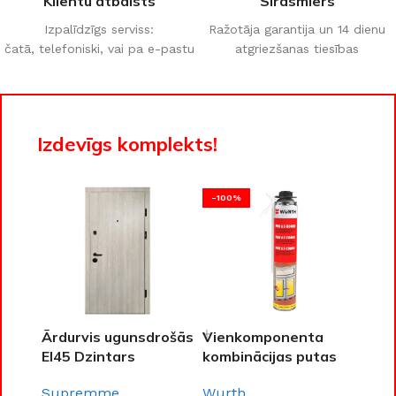
Klientu atbalsts
Sirdsmiers
Izpalīdzīgs serviss:
Ražotāja garantija un 14 dienu
čatā, telefoniski, vai pa e-pastu
atgriezšanas tiesības
Izdevīgs komplekts!
-100%
Ārdurvis ugunsdrošās
Vienkomponenta
EI45 Dzintars
kombinācijas putas
PURLOGIC® 65
Supremme
Wurth